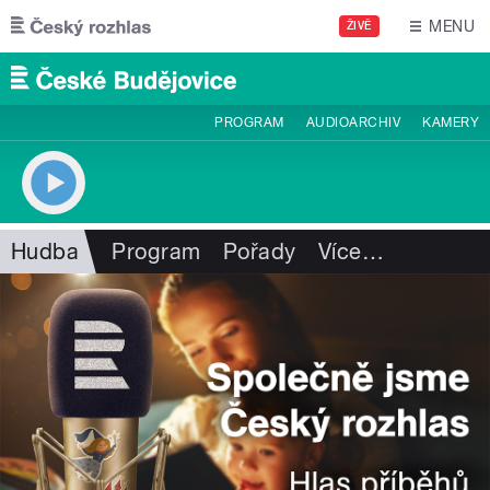
Přejít k hlavnímu obsahu
MENU
ŽIVĚ
PROGRAM
AUDIOARCHIV
KAMERY
Hudba
Program
Pořady
Více
…