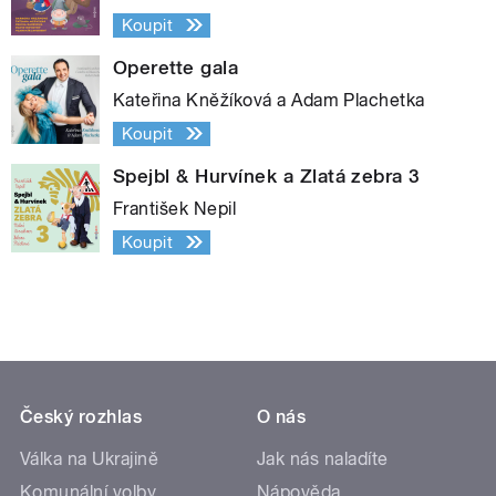
Koupit
Operette gala
Kateřina Kněžíková a Adam Plachetka
Koupit
Spejbl & Hurvínek a Zlatá zebra 3
František Nepil
Koupit
Český rozhlas
O nás
Válka na Ukrajině
Jak nás naladíte
Komunální volby
Nápověda