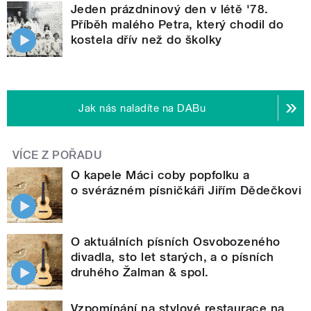
Jeden prázdninový den v létě '78.
Příběh malého Petra, který chodil do
kostela dřív než do školky
Jak nás naladíte na DABu
VÍCE Z POŘADU
O kapele Máci coby popfolku a
o svérázném písničkáři Jiřím Dědečkovi
O aktuálních písních Osvobozeného
divadla, sto let starých, a o písních
druhého Žalman & spol.
Vzpomínání na stylové restaurace na