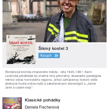
Šikmý kostel 3
Koupit
Románová kronika ztraceného města - léta 1945–1961. Karin
Lednická předkládá do značné míry převratný, dosavadní paradigma
měnící obraz hornického regionu, jehož zahlazenou historii stále
překrývá tlustá vrstva mýtů a zakořeněných stereotypů o „černé
zemi a rudém kraji“.
Klasické pohádky
Daniela Fischerová