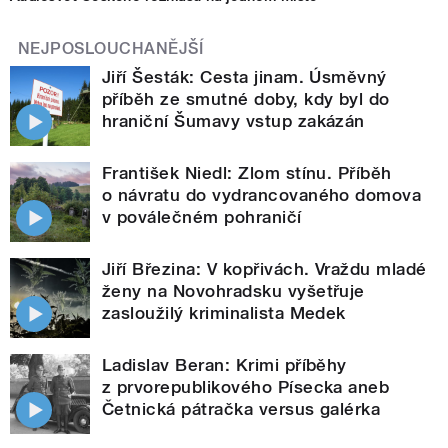
NEJPOSLOUCHANĚJŠÍ
Jiří Šesták: Cesta jinam. Úsměvný
příběh ze smutné doby, kdy byl do
hraniční Šumavy vstup zakázán
František Niedl: Zlom stínu. Příběh
o návratu do vydrancovaného domova
v poválečném pohraničí
Jiří Březina: V kopřivách. Vraždu mladé
ženy na Novohradsku vyšetřuje
zasloužilý kriminalista Medek
Ladislav Beran: Krimi příběhy
z prvorepublikového Písecka aneb
Četnická pátračka versus galérka