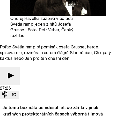
Ondřej Havelka zazpívá v pořadu
Světla ramp jeden z hitů Josefa
Grusse | Foto:
Petr Veber
, Český
rozhlas
Pořad Světla ramp připomíná Josefa Grusse, herce,
spisovatele, režiséra a autora šlágrů Slunečnice, Chlupatý
kaktus nebo Jen pro ten dnešní den
27:26
Je tomu bezmála osmdesát let, co zářila v jinak
krušných protektorátních časech výborná filmová