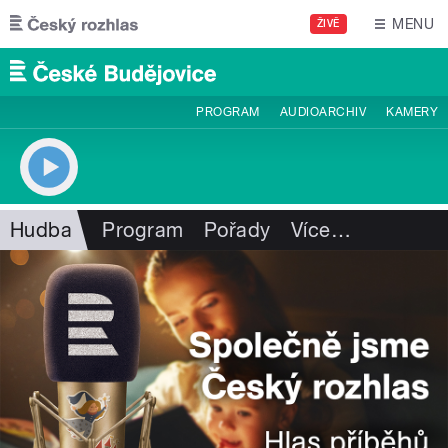
Přejít k hlavnímu obsahu
MENU
ŽIVĚ
PROGRAM
AUDIOARCHIV
KAMERY
Hudba
Program
Pořady
Více
…