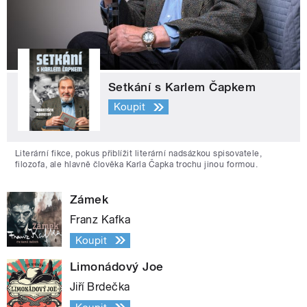
Setkání s Karlem Čapkem
Koupit
Literární fikce, pokus přiblížit literární nadsázkou spisovatele,
filozofa, ale hlavně člověka Karla Čapka trochu jinou formou.
Zámek
Franz Kafka
Koupit
Limonádový Joe
Jiří Brdečka