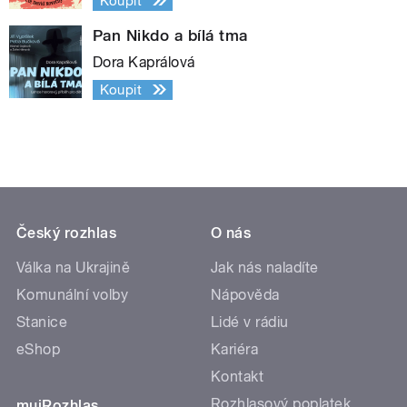
Koupit
Pan Nikdo a bílá tma
Dora Kaprálová
Koupit
Český rozhlas
O nás
Válka na Ukrajině
Jak nás naladíte
Komunální volby
Nápověda
Stanice
Lidé v rádiu
eShop
Kariéra
Kontakt
Rozhlasový poplatek
mujRozhlas