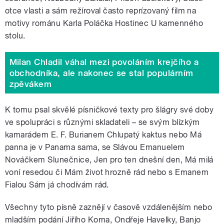
otce vlasti a sám režíroval často reprízovaný film na
motivy románu Karla Poláčka Hostinec U kamenného
stolu.
Milan Chladil váhal mezi povoláním krejčího a
obchodníka, ale nakonec se stal populárním
zpěvákem
K tomu psal skvělé písničkové texty pro šlágry své doby
ve spolupráci s různými skladateli – se svým blízkým
kamarádem E. F. Burianem Chlupatý kaktus nebo Má
panna je v Panama sama, se Slávou Emanuelem
Nováčkem Slunečnice, Jen pro ten dnešní den, Má milá
voní resedou či Mám život hrozně rád nebo s Emanem
Fialou Sám já chodívám rád.
Všechny tyto písně zaznějí v časově vzdálenějším nebo
mladším podání Jiřího Korna, Ondřeje Havelky, Banjo