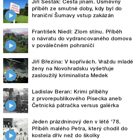
Jiří Šesták: Cesta jinam. Úsměvný
příběh ze smutné doby, kdy byl do
hraniční Šumavy vstup zakázán
František Niedl: Zlom stínu. Příběh
o návratu do vydrancovaného domova
v poválečném pohraničí
Jiří Březina: V kopřivách. Vraždu mladé
ženy na Novohradsku vyšetřuje
zasloužilý kriminalista Medek
Ladislav Beran: Krimi příběhy
z prvorepublikového Písecka aneb
Četnická pátračka versus galérka
Jeden prázdninový den v létě '78.
Příběh malého Petra, který chodil do
kostela dřív než do školky