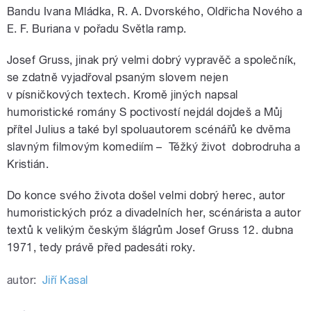
Bandu Ivana Mládka, R. A. Dvorského, Oldřicha Nového a
E. F. Buriana v pořadu Světla ramp.
Josef Gruss, jinak prý velmi dobrý vypravěč a společník,
se zdatně vyjadřoval psaným slovem nejen
v písničkových textech. Kromě jiných napsal
humoristické romány S poctivostí nejdál dojdeš a Můj
přítel Julius a také byl spoluautorem scénářů ke dvěma
slavným filmovým komediím – Těžký život dobrodruha a
Kristián.
Do konce svého života došel velmi dobrý herec, autor
humoristických próz a divadelních her, scénárista a autor
textů k velikým českým šlágrům Josef Gruss 12. dubna
1971, tedy právě před padesáti roky.
autor:
Jiří Kasal