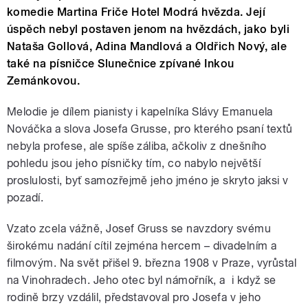
komedie Martina Friče Hotel Modrá hvězda. Její
úspěch nebyl postaven jenom na hvězdách, jako byli
Nataša Gollová, Adina Mandlová a Oldřich Nový, ale
také na písničce Slunečnice zpívané Inkou
Zemánkovou.
Melodie je dílem pianisty i kapelníka Slávy Emanuela
Nováčka a slova Josefa Grusse, pro kterého psaní textů
nebyla profese, ale spíše záliba, ačkoliv z dnešního
pohledu jsou jeho písničky tím, co nabylo největší
proslulosti, byť samozřejmě jeho jméno je skryto jaksi v
pozadí.
Vzato zcela vážně, Josef Gruss se navzdory svému
širokému nadání cítil zejména hercem – divadelním a
filmovým. Na svět přišel 9. března 1908 v Praze, vyrůstal
na Vinohradech. Jeho otec byl námořník, a i když se
rodině brzy vzdálil, představoval pro Josefa v jeho