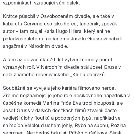
vzpomínkách vzrušující vůni dálek.
Krátce působil v Osvobozeném divadle, ale také v
kabaretu Červené eso jako herec, tanečník, zpěvák i
autor – tam zaujal Karla Hugo Hilara, který ani ne
pětadvacetiletému nadanému Josefu Grussovi nabídl
angažmá v Národním divadle.
A tam až do začátku 70. let vytvořil nemalý počet
výrazných rolí. V Národním divadle stál Josef Gruss v
čele známého recesistického „Klubu dobráků“.
Souběžně se vyvíjela jeho kariéra filmového herce.
Zřejmě nejznámější je jeho role nešikovného nápadníka v
úspěšné komedii Martina Friče Eva tropí hlouposti, ale
Josef Gruss v dalších desítkách filmů ztvárnil často
vedlejší úlohy floutků a podobných typů, například ve
snímcích Velbloud uchem jehly, Ryba na suchu, Rozina
sebranec, Nezbedný bakalář, Příběh dušičkový, Slasti