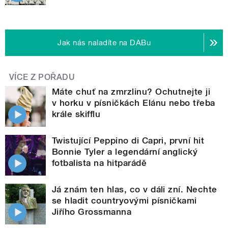
Jak nás naladíte na DABu
VÍCE Z POŘADU
Máte chuť na zmrzlinu? Ochutnejte ji
v horku v písničkách Elánu nebo třeba
krále skifflu
Twistující Peppino di Capri, první hit
Bonnie Tyler a legendární anglický
fotbalista na hitparádě
Já znám ten hlas, co v dáli zní. Nechte
se hladit countryovými písničkami
Jiřího Grossmanna