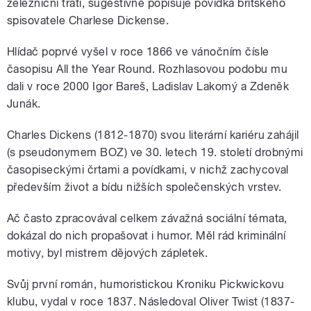
železniční trati, sugestivně popisuje povídka britského
spisovatele Charlese Dickense.
Hlídač poprvé vyšel v roce 1866 ve vánočním čísle
časopisu All the Year Round. Rozhlasovou podobu mu
dali v roce 2000 Igor Bareš, Ladislav Lakomý a Zdeněk
Junák.
Charles Dickens (1812-1870) svou literární kariéru zahájil
(s pseudonymem BOZ) ve 30. letech 19. století drobnými
časopiseckými črtami a povídkami, v nichž zachycoval
především život a bídu nižších společenských vrstev.
Ač často zpracovával celkem závažná sociální témata,
dokázal do nich propašovat i humor. Měl rád kriminální
motivy, byl mistrem dějových zápletek.
Svůj první román, humoristickou Kroniku Pickwickovu
klubu, vydal v roce 1837. Následoval Oliver Twist (1837-