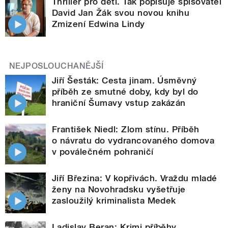
Thriller pro děti. Tak popisuje spisovatel
David Jan Žák svou novou knihu
Zmizení Edwina Lindy
NEJPOSLOUCHANĚJŠÍ
Jiří Šesták: Cesta jinam. Úsměvný
příběh ze smutné doby, kdy byl do
hraniční Šumavy vstup zakázán
František Niedl: Zlom stínu. Příběh
o návratu do vydrancovaného domova
v poválečném pohraničí
Jiří Březina: V kopřivách. Vraždu mladé
ženy na Novohradsku vyšetřuje
zasloužilý kriminalista Medek
Ladislav Beran: Krimi příběhy