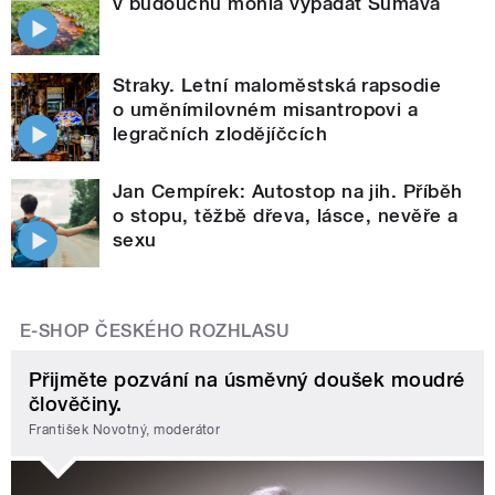
v budoucnu mohla vypadat Šumava
Straky. Letní maloměstská rapsodie
o uměnímilovném misantropovi a
legračních zlodějíčcích
Jan Cempírek: Autostop na jih. Příběh
o stopu, těžbě dřeva, lásce, nevěře a
sexu
E-SHOP ČESKÉHO ROZHLASU
Přijměte pozvání na úsměvný doušek moudré
člověčiny.
František Novotný, moderátor