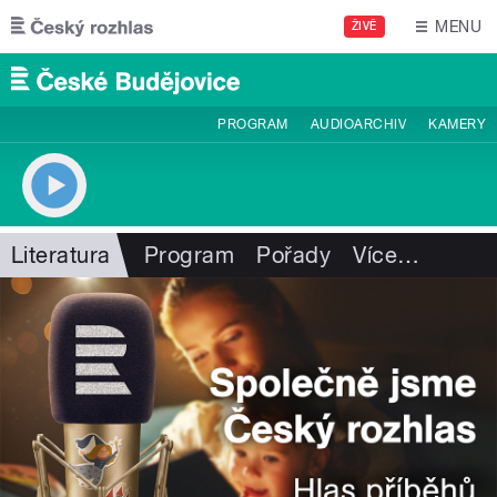
Přejít k hlavnímu obsahu
MENU
ŽIVĚ
PROGRAM
AUDIOARCHIV
KAMERY
Literatura
Program
Pořady
Více
…