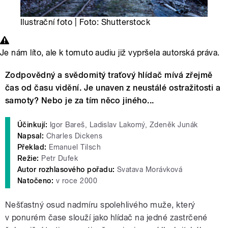
Ilustrační foto | Foto: Shutterstock
Je nám líto, ale k tomuto audiu již vypršela autorská práva.
Zodpovědný a svědomitý traťový hlídač mívá zřejmě
čas od času vidění. Je unaven z neustálé ostražitosti a
samoty? Nebo je za tím něco jiného...
Účinkují:
Igor Bareš, Ladislav Lakomý, Zdeněk Junák
Napsal:
Charles Dickens
Překlad:
Emanuel Tilsch
Režie:
Petr Dufek
Autor rozhlasového pořadu:
Svatava Morávková
Natočeno:
v roce 2000
Nešťastný osud nadmíru spolehlivého muže, který
v ponurém čase slouží jako hlídač na jedné zastrčené