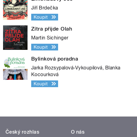
Jiří Brdečka
Koupit
Zítra přijde Olah
Martin Sichinger
Koupit
Bylinková poradna
Jarka Rozsypalová-Vykoupilová, Blanka
Kocourková
Koupit
Český rozhlas
O nás