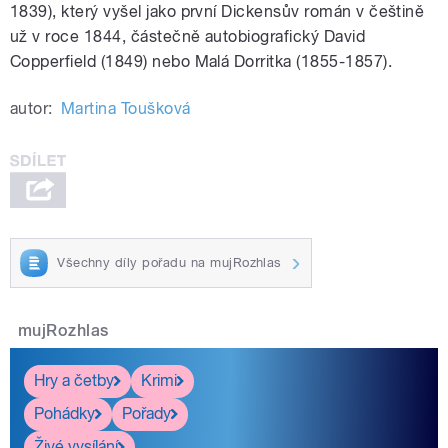
1839), který vyšel jako první Dickensův román v češtině
už v roce 1844, částečně autobiografický David
Copperfield (1849) nebo Malá Dorritka (1855-1857).
autor:
Martina Toušková
Všechny díly pořadu na mujRozhlas
mujRozhlas
Hry a četby
Krimi
Pohádky
Pořady
Živé vysílání