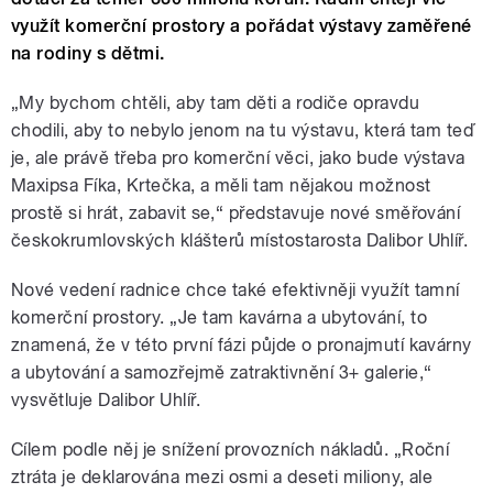
využít komerční prostory a pořádat výstavy zaměřené
na rodiny s dětmi.
„My bychom chtěli, aby tam děti a rodiče opravdu
chodili, aby to nebylo jenom na tu výstavu, která tam teď
je, ale právě třeba pro komerční věci, jako bude výstava
Maxipsa Fíka, Krtečka, a měli tam nějakou možnost
prostě si hrát, zabavit se,“ představuje nové směřování
českokrumlovských klášterů místostarosta Dalibor Uhlíř.
Nové vedení radnice chce také efektivněji využít tamní
komerční prostory. „Je tam kavárna a ubytování, to
znamená, že v této první fázi půjde o pronajmutí kavárny
a ubytování a samozřejmě zatraktivnění 3+ galerie,“
vysvětluje Dalibor Uhlíř.
Cílem podle něj je snížení provozních nákladů. „Roční
ztráta je deklarována mezi osmi a deseti miliony, ale