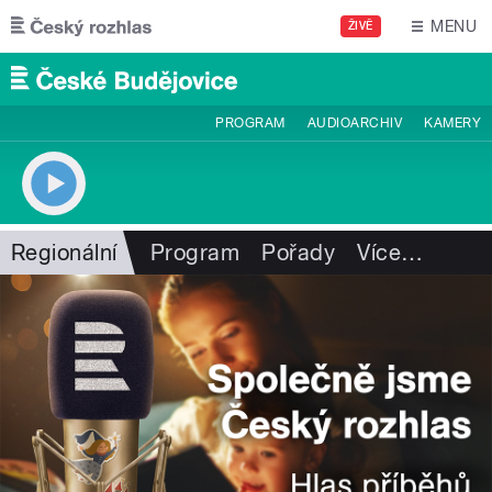
Přejít k hlavnímu obsahu
MENU
ŽIVĚ
PROGRAM
AUDIOARCHIV
KAMERY
Regionální
Program
Pořady
Více
…