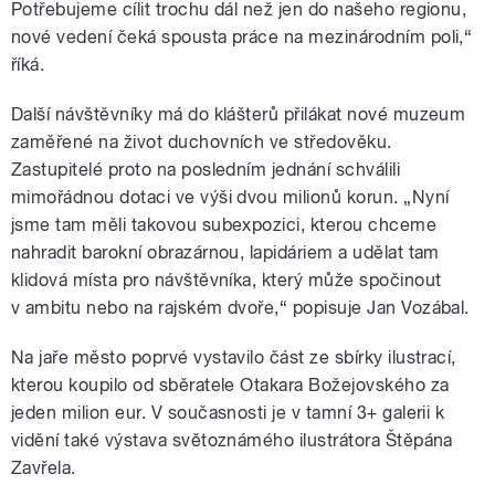
Potřebujeme cílit trochu dál než jen do našeho regionu,
nové vedení čeká spousta práce na mezinárodním poli,“
říká.
Další návštěvníky má do klášterů přilákat nové muzeum
zaměřené na život duchovních ve středověku.
Zastupitelé proto na posledním jednání schválili
mimořádnou dotaci ve výši dvou milionů korun. „Nyní
jsme tam měli takovou subexpozici, kterou chceme
nahradit barokní obrazárnou, lapidáriem a udělat tam
klidová místa pro návštěvníka, který může spočinout
v ambitu nebo na rajském dvoře,“ popisuje Jan Vozábal.
Na jaře město poprvé vystavilo část ze sbírky ilustrací,
kterou koupilo od sběratele Otakara Božejovského za
jeden milion eur. V současnosti je v tamní 3+ galerii k
vidění také výstava světoznámého ilustrátora Štěpána
Zavřela.