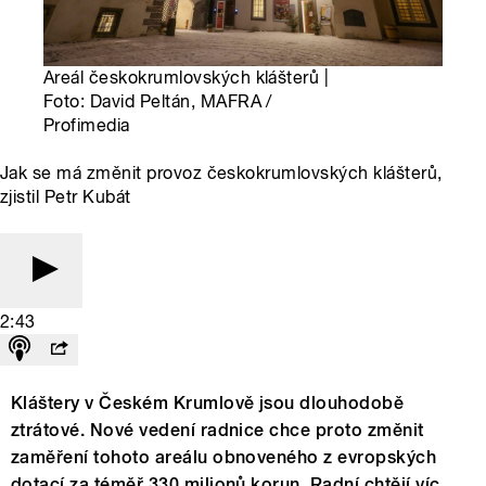
Areál českokrumlovských klášterů |
Foto: David Peltán, MAFRA /
Profimedia
Jak se má změnit provoz českokrumlovských klášterů,
zjistil Petr Kubát
2:43
Kláštery v Českém Krumlově jsou dlouhodobě
ztrátové. Nové vedení radnice chce proto změnit
zaměření tohoto areálu obnoveného z evropských
dotací za téměř 330 milionů korun. Radní chtějí víc