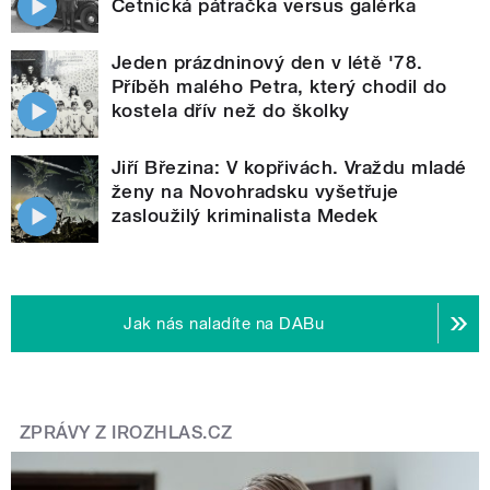
Četnická pátračka versus galérka
Jeden prázdninový den v létě '78.
Příběh malého Petra, který chodil do
kostela dřív než do školky
Jiří Březina: V kopřivách. Vraždu mladé
ženy na Novohradsku vyšetřuje
zasloužilý kriminalista Medek
Jak nás naladíte na DABu
ZPRÁVY Z IROZHLAS.CZ