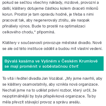
pokud se sečtou všechny náklady, mzdové, provozní a
další, kláštery dotujeme částkou kolem dvaceti milionů
korun. Prostor je tam opravdu hodně, je třeba s nimi
pracovat tak, aby negenerovaly ztrátu, ale naopak
přinášely výnos. Bude to prostě na optimalizaci
celkového chodu,“ připomíná.
Kláštery v současnosti provozuje městské divadlo. Nově
se ale od této instituce oddělí a budou mít vlastní vedení.
Bývalá kasárna ve Vyšném v Českém Krumlově
se mají proměnit v soběstačnou čtvrť
To vítá i ředitel divadla Jan Vozábal. „My jsme navrhli, aby
se kláštery osamostatnily, aby vznikla nová organizace.
Nechali jsme na to udělat právní rozbor, který určil, že
nejoptimálnější by byla příspěvková organizace. Ta by
měla převzít stávající provoz a správu areálu.