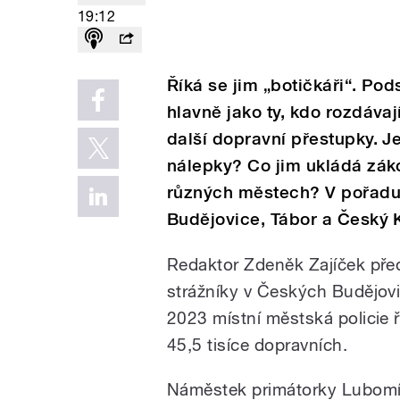
19:12
Říká se jim „botičkáři“. Pod
hlavně jako ty, kdo rozdáva
další dopravní přestupky. Je
nálepky? Co jim ukládá záko
různých městech? V pořadu
Budějovice, Tábor a Český 
Redaktor Zdeněk Zajíček před
strážníky v Českých Budějovic
2023 místní městská policie ř
45,5 tisíce dopravních.
Náměstek primátorky Lubomír