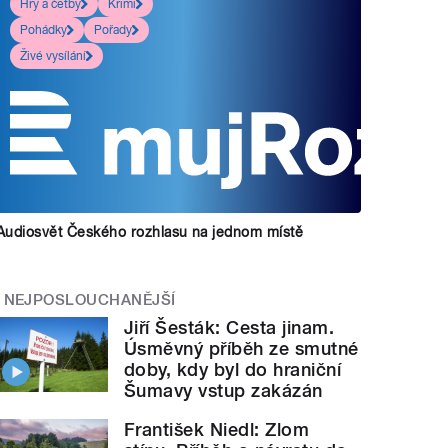
Hry a četby
Krimi
Pohádky
Pořady
Živé vysílání
Audiosvět Českého rozhlasu na jednom místě
NEJPOSLOUCHANĚJŠÍ
Jiří Šesták: Cesta jinam.
Úsměvný příběh ze smutné
doby, kdy byl do hraniční
Šumavy vstup zakázán
František Niedl: Zlom