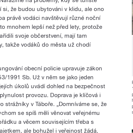
í si, že budou ubytováni v klidu, ale ono
eba právě vodáci navštěvují různé noční
e to mnohem lepší než před lety, protože
řídili svoje občerstvení, mají tam
y, takže vodáků do města už chodí
ungování obecní policie upravuje zákon
53/1991 Sb. Už v něm se jako jeden
 jejích úkolů uvádí dohled na bezpečnost
 plynulost provozu. Doprava je klíčová i
ro strážníky v Táboře. „Domníváme se, že
ychom se spíš měli věnovat veřejnému
ořádku a věcem souvisejícím třeba s
ajetkem, ale bohužel i veřejnost žádá,