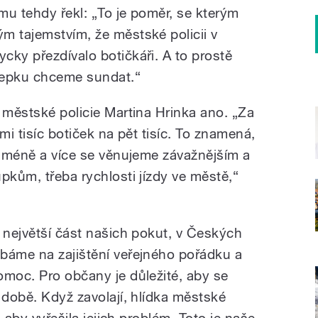
omu tehdy řekl: „To je poměr, se kterým
m tajemstvím, že městské policii v
cky přezdívalo botičkáři. A to prostě
lepku chceme sundat.“
 městské policie Martina Hrinka ano. „Za
mi tisíc botiček na pět tisíc. To znamená,
ek méně a více se věnujeme závažnějším a
pkům, třeba rychlosti jízdy ve městě,“
 největší část našich pokut, v Českých
báme na zajištění veřejného pořádku a
omoc. Pro občany je důležité, aby se
 době. Když zavolají, hlídka městské
, aby vyřešila jejich problém. Toto je naše