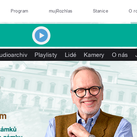
Program
mujRozhlas
Stanice
O r
udioarchiv
Playlisty
Lidé
Kamery
O nás