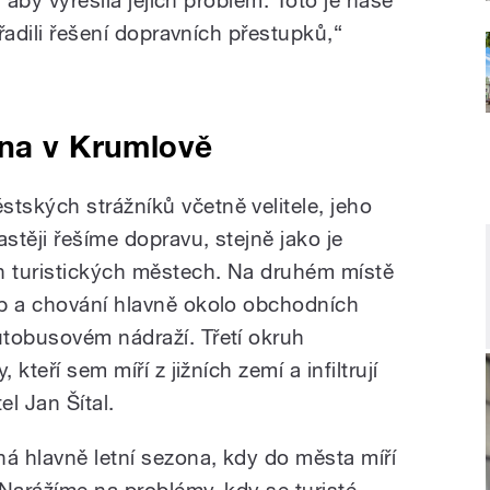
dřadili řešení dopravních přestupků,“
ona v Krumlově
ských strážníků včetně velitele, jeho
astěji řešíme dopravu, stejně jako je
 turistických městech. Na druhém místě
yb a chování hlavně okolo obchodních
tobusovém nádraží. Třetí okruh
 kteří sem míří z jižních zemí a infiltrují
el Jan Šítal.
 hlavně letní sezona, kdy do města míří
 „Narážíme na problémy, kdy se turisté