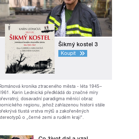
Šikmý kostel 3
Koupit
Románová kronika ztraceného města - léta 1945–
1961. Karin Lednická předkládá do značné míry
převratný, dosavadní paradigma měnící obraz
hornického regionu, jehož zahlazenou historii stále
překrývá tlustá vrstva mýtů a zakořeněných
stereotypů o „černé zemi a rudém kraji“.
Co život dal a vzal