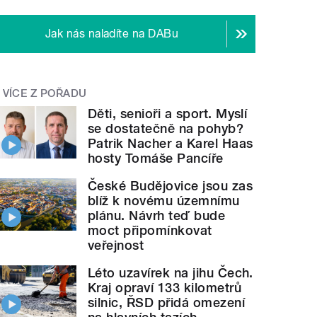
Jak nás naladíte na DABu
VÍCE Z POŘADU
Děti, senioři a sport. Myslí
se dostatečně na pohyb?
Patrik Nacher a Karel Haas
hosty Tomáše Pancíře
České Budějovice jsou zas
blíž k novému územnímu
plánu. Návrh teď bude
moct připomínkovat
veřejnost
Léto uzavírek na jihu Čech.
Kraj opraví 133 kilometrů
silnic, ŘSD přidá omezení