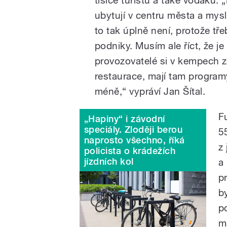
ubytují v centru města a mysl
to tak úplně není, protože tř
podniky. Musím ale říct, že j
provozovatelé si v kempech za
restaurace, mají tam program
méně,“ vypráví Jan Šítal.
F
„Hapiny“ i závodní
speciály. Zloději berou
5
naprosto všechno, říká
z
policista o krádežích
jízdních kol
a
p
b
p
m