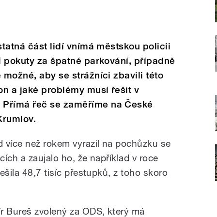
statná část lidí vnímá městskou policii
jí pokuty za špatné parkování, případně
 možné, aby se strážníci zbavili této
n a jaké problémy musí řešit v
 Přímá řeč se zaměříme na České
Krumlov.
 více než rokem vyrazil na pochůzku se
ích a zaujalo ho, že například v roce
ešila 48,7 tisíc přestupků, z toho skoro
 Bureš zvolený za ODS, který má