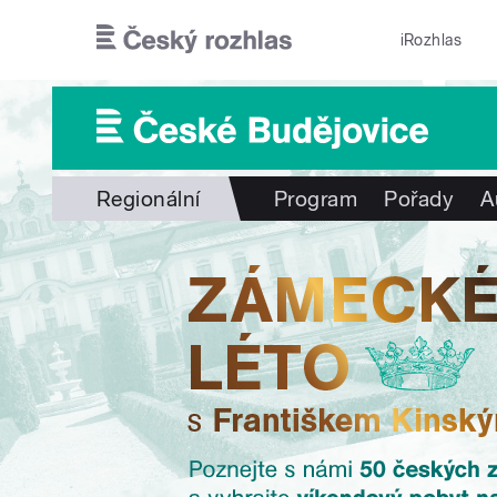
Přejít k hlavnímu obsahu
iRozhlas
Regionální
Program
Pořady
A