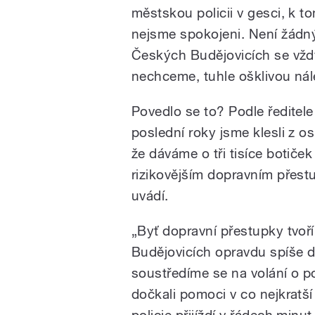
městskou policii v gesci, k t
nejsme spokojeni. Není žádný
Českých Budějovicích se vždy
nechceme, tuhle ošklivou ná
Povedlo se to? Podle ředitele
poslední roky jsme klesli z os
že dáváme o tři tisíce botič
rizikovějším dopravním přestu
uvádí.
„Byť dopravní přestupky tvoří
Budějovicích opravdu spíše d
soustředíme se na volání o p
dočkali pomoci v co nejkratší
policie přijíždí v řádech minut