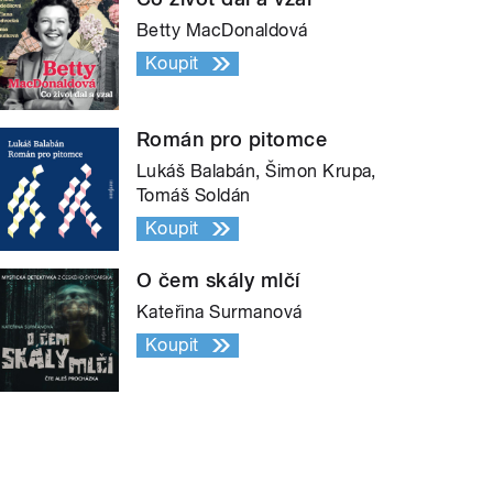
Betty MacDonaldová
Koupit
Román pro pitomce
Lukáš Balabán, Šimon Krupa,
Tomáš Soldán
Koupit
O čem skály mlčí
Kateřina Surmanová
Koupit