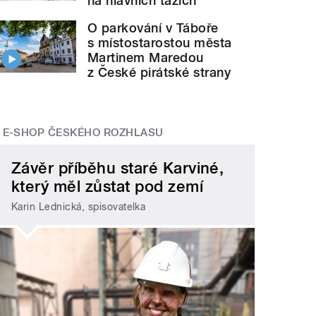
na hlavních tazích
O parkování v Táboře
s místostarostou města
Martinem Maredou
z České pirátské strany
E-SHOP ČESKÉHO ROZHLASU
Závěr příběhu staré Karviné,
který měl zůstat pod zemí
Karin Lednická, spisovatelka