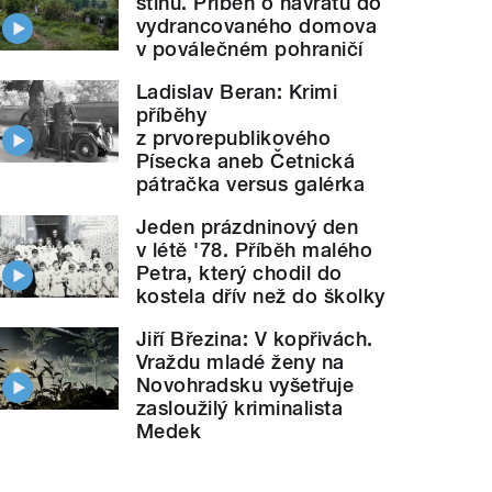
stínu. Příběh o návratu do
vydrancovaného domova
v poválečném pohraničí
Ladislav Beran: Krimi
příběhy
z prvorepublikového
Písecka aneb Četnická
pátračka versus galérka
Jeden prázdninový den
v létě '78. Příběh malého
Petra, který chodil do
kostela dřív než do školky
Jiří Březina: V kopřivách.
Vraždu mladé ženy na
Novohradsku vyšetřuje
zasloužilý kriminalista
Medek