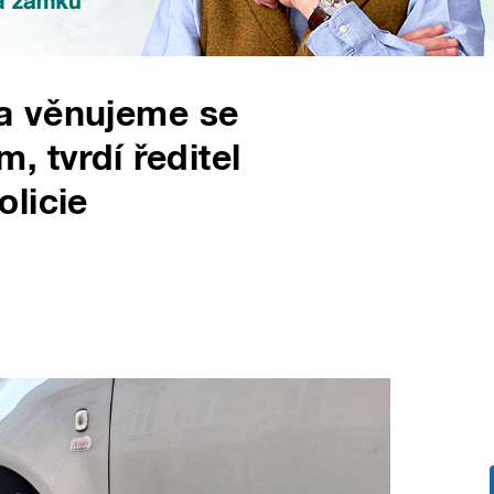
a věnujeme se
 tvrdí ředitel
licie