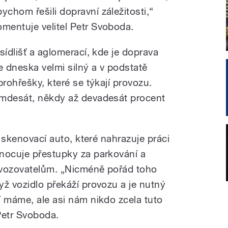
bychom řešili dopravní záležitosti,“
omentuje velitel Petr Svoboda.
sídlišť a aglomerací, kde je doprava
 dneska velmi silný a v podstatě
prohřešky, které se týkají provozu.
smdesát, někdy až devadesát procent
o skenovací auto, které nahrazuje práci
nocuje přestupky za parkování a
ovozovatelům. „Nicméně pořád toho
yž vozidlo překáží provozu a je nutný
í máme, ale asi nám nikdo zcela tuto
 Petr Svoboda.