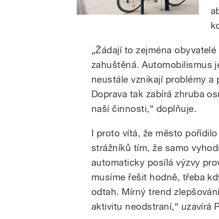
a
k
„Žádají to zejména obyvatelé 
zahuštěná. Automobilismus je
neustále vznikají problémy a 
Doprava tak zabírá zhruba o
naší činnosti,“ doplňuje.
I proto vítá, že město pořídil
strážníků tím, že samo vyhod
automaticky posílá výzvy pr
musíme řešit hodně, třeba kd
odtah. Mírný trend zlepšován
aktivitu neodstraní,“ uzavírá