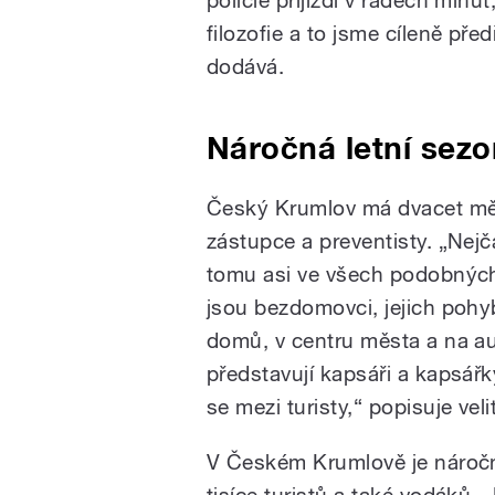
filozofie a to jsme cíleně pře
dodává.
Náročná letní sez
Český Krumlov má dvacet měst
zástupce a preventisty. „Nejč
tomu asi ve všech podobných
jsou bezdomovci, jejich poh
domů, v centru města a na au
představují kapsáři a kapsářky,
se mezi turisty,“ popisuje velit
V Českém Krumlově je náročná
tisíce turistů a také vodáků.