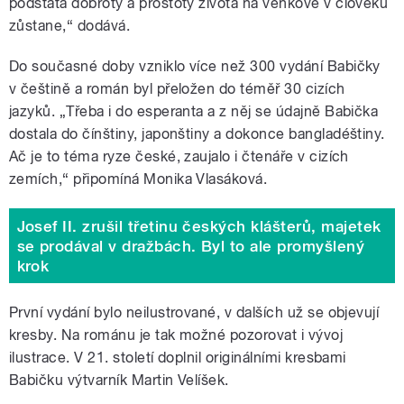
podstata dobroty a prostoty života na venkově v člověku
zůstane,“ dodává.
Do současné doby vzniklo více než 300 vydání Babičky
v češtině a román byl přeložen do téměř 30 cizích
jazyků. „Třeba i do esperanta a z něj se údajně Babička
dostala do čínštiny, japonštiny a dokonce bangladéštiny.
Ač je to téma ryze české, zaujalo i čtenáře v cizích
zemích,“ připomíná Monika Vlasáková.
Josef II. zrušil třetinu českých klášterů, majetek
se prodával v dražbách. Byl to ale promyšlený
krok
První vydání bylo neilustrované, v dalších už se objevují
kresby. Na románu je tak možné pozorovat i vývoj
ilustrace. V 21. století doplnil originálními kresbami
Babičku výtvarník Martin Velíšek.