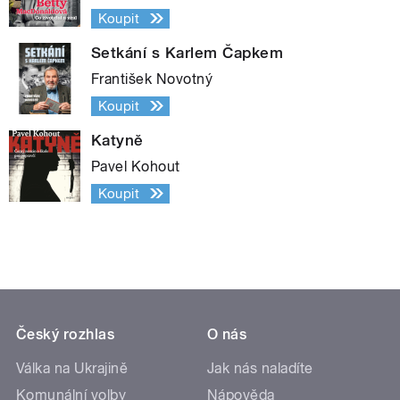
Koupit
Setkání s Karlem Čapkem
František Novotný
Koupit
Katyně
Pavel Kohout
Koupit
Český rozhlas
O nás
Válka na Ukrajině
Jak nás naladíte
Komunální volby
Nápověda