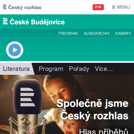
Přejít k hlavnímu obsahu
MENU
ŽIVĚ
PROGRAM
AUDIOARCHIV
KAMERY
Literatura
Program
Pořady
Více
…