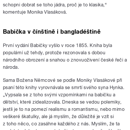
schopni dobrat se toho jádra, proč je to klasika,“
komentuje Monika Vlasáková.
Babička v čínštině i bangladéštině
První vydání Babičky vyšlo v roce 1855. Kniha byla
populární už tehdy, protože rezonovala s dobou
národního obrození a snahou o znovuoživení české řeči a
národa.
Sama Božena Němcové se podle Moniky Vlasákové při
psaní této knihy vyrovnávala se smrtí svého syna Hynka.
„Vypsala se z toho svými vzpomínkami na babičku a
dětství, které zidealizovala. Dneska se vedou polemiky,
jestli je to na pomezí realismu a romantismu, nebo mimo
veškeré škatulky, ale já myslím, že důležité je vzít si
z toho něco, co zasáhne každého z nás. Myslím, že ta