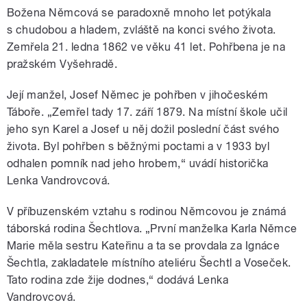
Božena Němcová se paradoxně mnoho let potýkala
s chudobou a hladem, zvláště na konci svého života.
Zemřela 21. ledna 1862 ve věku 41 let. Pohřbena je na
pražském Vyšehradě.
Její manžel, Josef Němec je pohřben v jihočeském
Táboře. „Zemřel tady 17. září 1879. Na místní škole učil
jeho syn Karel a Josef u něj dožil poslední část svého
života. Byl pohřben s běžnými poctami a v 1933 byl
odhalen pomník nad jeho hrobem,“ uvádí historička
Lenka Vandrovcová.
V příbuzenském vztahu s rodinou Němcovou je známá
táborská rodina Šechtlova. „První manželka Karla Němce
Marie měla sestru Kateřinu a ta se provdala za Ignáce
Šechtla, zakladatele místního ateliéru Šechtl a Voseček.
Tato rodina zde žije dodnes,“ dodává Lenka
Vandrovcová.