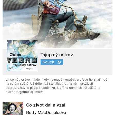
Tajuplný ostrov
Koupit
Lincolnův ostrov nikdo nikdy na mapě nenašel, a přece ho znají lidé
na celém světě. Už déle než sto třicet let na něm prožívají
dobrodružství s pěticí trosečníků, kteří na něm našli útočiště, a
hlavně nejedno tajemství.
Co život dal a vzal
Betty MacDonaldová