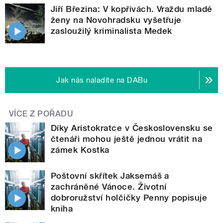
Jiří Březina: V kopřivách. Vraždu mladé
ženy na Novohradsku vyšetřuje
zasloužilý kriminalista Medek
Jak nás naladíte na DABu
VÍCE Z POŘADU
Díky Aristokratce v Československu se
čtenáři mohou ještě jednou vrátit na
zámek Kostka
Poštovní skřítek Jaksemáš a
zachráněné Vánoce. Životní
dobroružství holčičky Penny popisuje
kniha