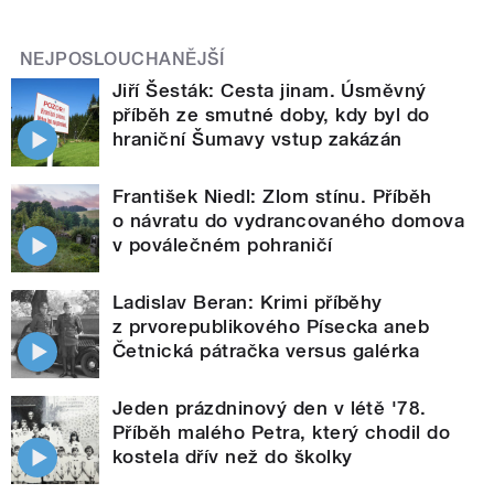
NEJPOSLOUCHANĚJŠÍ
Jiří Šesták: Cesta jinam. Úsměvný
příběh ze smutné doby, kdy byl do
hraniční Šumavy vstup zakázán
František Niedl: Zlom stínu. Příběh
o návratu do vydrancovaného domova
v poválečném pohraničí
Ladislav Beran: Krimi příběhy
z prvorepublikového Písecka aneb
Četnická pátračka versus galérka
Jeden prázdninový den v létě '78.
Příběh malého Petra, který chodil do
kostela dřív než do školky