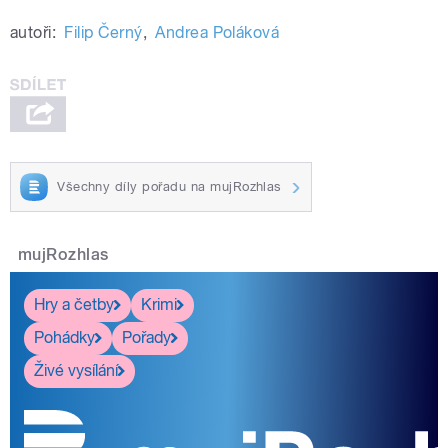
autoři:
Filip Černý
,
Andrea Poláková
Všechny díly pořadu na mujRozhlas
mujRozhlas
Hry a četby
Krimi
Pohádky
Pořady
Živé vysílání