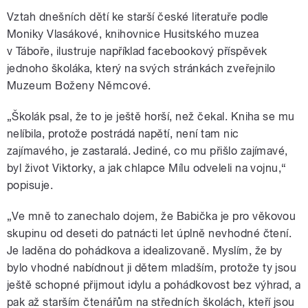
Vztah dnešních dětí ke starší české literatuře podle
Moniky Vlasákové, knihovnice Husitského muzea
v Táboře, ilustruje například facebookový příspěvek
jednoho školáka, který na svých stránkách zveřejnilo
Muzeum Boženy Němcové.
„Školák psal, že to je ještě horší, než čekal. Kniha se mu
nelíbila, protože postrádá napětí, není tam nic
zajímavého, je zastaralá. Jediné, co mu přišlo zajímavé,
byl život Viktorky, a jak chlapce Mílu odveleli na vojnu,“
popisuje.
„Ve mně to zanechalo dojem, že Babička je pro věkovou
skupinu od deseti do patnácti let úplně nevhodné čtení.
Je laděna do pohádkova a idealizovaně. Myslím, že by
bylo vhodné nabídnout ji dětem mladším, protože ty jsou
ještě schopné přijmout idylu a pohádkovost bez výhrad, a
pak až starším čtenářům na středních školách, kteří jsou