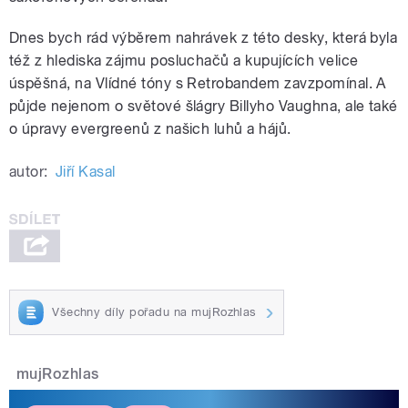
Dnes bych rád výběrem nahrávek z této desky, která byla
též z hlediska zájmu posluchačů a kupujících velice
úspěšná, na Vlídné tóny s Retrobandem zavzpomínal. A
půjde nejenom o světové šlágry Billyho Vaughna, ale také
o úpravy evergreenů z našich luhů a hájů.
autor:
Jiří Kasal
Všechny díly pořadu na mujRozhlas
mujRozhlas