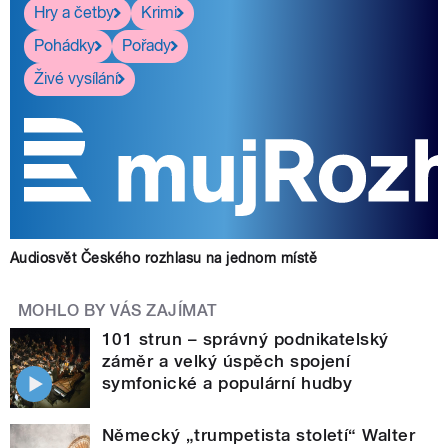
Hry a četby
Krimi
Pohádky
Pořady
Živé vysílání
Audiosvět Českého rozhlasu na jednom místě
MOHLO BY VÁS ZAJÍMAT
101 strun – správný podnikatelský
záměr a velký úspěch spojení
symfonické a populární hudby
Německý „trumpetista století“ Walter