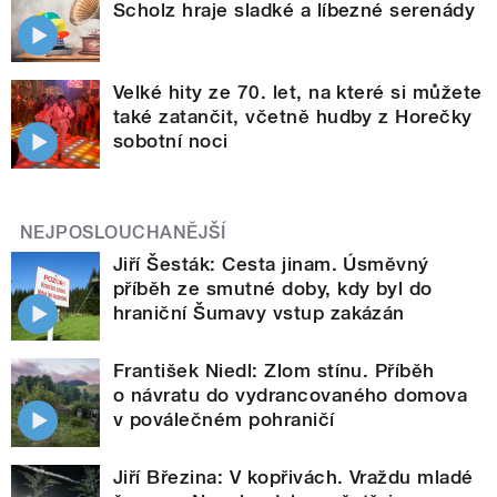
Scholz hraje sladké a líbezné serenády
Velké hity ze 70. let, na které si můžete
také zatančit, včetně hudby z Horečky
sobotní noci
NEJPOSLOUCHANĚJŠÍ
Jiří Šesták: Cesta jinam. Úsměvný
příběh ze smutné doby, kdy byl do
hraniční Šumavy vstup zakázán
František Niedl: Zlom stínu. Příběh
o návratu do vydrancovaného domova
v poválečném pohraničí
Jiří Březina: V kopřivách. Vraždu mladé