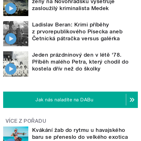
ženy na Novohradsku vyšetřuje
zasloužilý kriminalista Medek
Ladislav Beran: Krimi příběhy
z prvorepublikového Písecka aneb
Četnická pátračka versus galérka
Jeden prázdninový den v létě '78.
Příběh malého Petra, který chodil do
kostela dřív než do školky
Jak nás naladíte na DABu
VÍCE Z POŘADU
Kvákání žab do rytmu u havajského
baru se přeneslo do velkého exotica