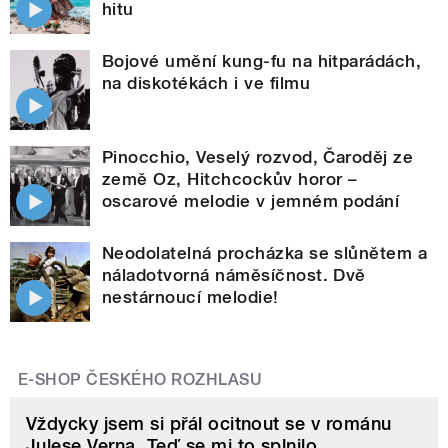
hitu
Bojové umění kung-fu na hitparádách,
na diskotékách i ve filmu
Pinocchio, Veselý rozvod, Čaroděj ze
země Oz, Hitchcockův horor –
oscarové melodie v jemném podání
Neodolatelná procházka se slůnětem a
náladotvorná náměsíčnost. Dvě
nestárnoucí melodie!
E-SHOP ČESKÉHO ROZHLASU
Vždycky jsem si přál ocitnout se v románu
Julese Verna. Teď se mi to splnilo.