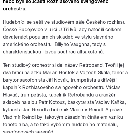
nebo byli součástí Rozhlasového swingového
orchestru.
Hudebníci se sešli ve studiovém sále Českého rozhlasu
České Budějovice v ulici U Tří lvů, aby natočili celkem
devatenáct populárních skladeb ve stylu slavného
amerického orchestru Billyho Vaughna, tedy s
charakteristickou líbivou souhrou altsaxofonů.
Ten studiový orchestr si dal název Retroband. Tvořili jej
dva hráči na altku Marian Hostek a Vojtěch Skala, tenor a
barytonsaxofonista Jiří Novák, trumpetista a dřívější
kapelník Rozhlasového swingového orchestru Václav
Hlaváč, trumpetista, kapelník Retrobandu a aranžér
skladeb na albu Petr Kotouz, baskytarista Václav Kaňka,
kytarista Jan Reindl a bubeník Vladimír Reindl. A právě
Vladimír Reindl byl takovým zásadním činitelem vzniku
tohoto alba, a to také výběrem hudebního materiálu,
saxofonových serenád.