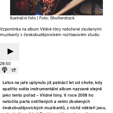
Ilustrační foto | Foto: Shutterstock
Vzpomínka na album Vlídné tóny natočené zkušenými
muzikanty v českobudějovickém rozhlasovém studiu
28:50
Letos na jaře uplynulo již patnáct let od chvíle, kdy
spatřilo světa instrumentální album nazvané stejně
jako tento pořad – Vlídné tóny. V roce 2008 ho
natočila parta ostřílených a velmi zkušených
českobudějovických muzikantů, z nichž někteří jsou,