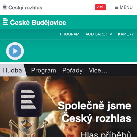
Přejít k hlavnímu obsahu
MENU
ŽIVĚ
PROGRAM
AUDIOARCHIV
KAMERY
Hudba
Program
Pořady
Více
…