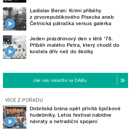
Ladislav Beran: Krimi příběhy
z prvorepublikového Písecka aneb
Četnická pátračka versus galérka
Jeden prázdninový den v létě '78.
Příběh malého Petra, který chodil do
kostela dřív než do školky
Jak nás naladíte na DABu
VÍCE Z POŘADU
Dobršská brána opět přivítá špičkové
hudebníky. Letos festival nabídne
návraty a netradiční spojení