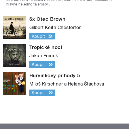
hlavně nejedno tajemství.
6x Otec Brown
Gilbert Keith Chesterton
Koupit
Tropické noci
Jakub Fránek
Koupit
Hurvínkovy příhody 5
Miloš Kirschner a Helena Štáchová
Koupit