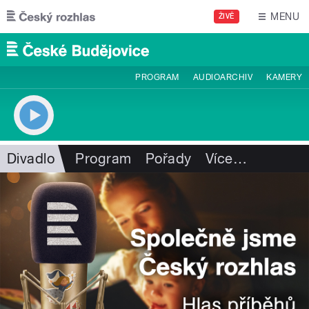
Přejít k hlavnímu obsahu
MENU
ŽIVĚ
PROGRAM
AUDIOARCHIV
KAMERY
Divadlo
Program
Pořady
Více
…