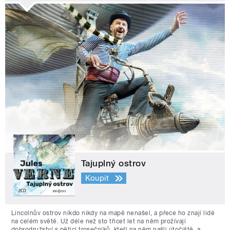
Tajuplný ostrov
Koupit
Lincolnův ostrov nikdo nikdy na mapě nenašel, a přece ho znají lidé
na celém světě. Už déle než sto třicet let na něm prožívají
dobrodružství s pěticí trosečníků, kteří na něm našli útočiště, a