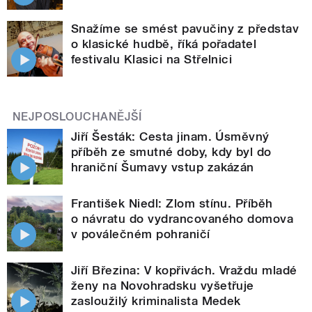
Snažíme se smést pavučiny z představ
o klasické hudbě, říká pořadatel
festivalu Klasici na Střelnici
NEJPOSLOUCHANĚJŠÍ
Jiří Šesták: Cesta jinam. Úsměvný
příběh ze smutné doby, kdy byl do
hraniční Šumavy vstup zakázán
František Niedl: Zlom stínu. Příběh
o návratu do vydrancovaného domova
v poválečném pohraničí
Jiří Březina: V kopřivách. Vraždu mladé
ženy na Novohradsku vyšetřuje
zasloužilý kriminalista Medek