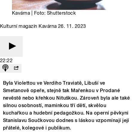
Kavárna | Foto: Shutterstock
Kulturní magazín Kavárna 26. 11. 2023
22:22
Byla Violettou ve Verdiho Traviatě, Libuší ve
Smetanově opeře, stejně tak Mařenkou v Prodané
nevěstě nebo křehkou Nituškou. Zároveň byla ale také
silnou osobností, maminkou tří dětí, skvělou
kuchařkou a hudební pedagožkou. Na operní pěvkyni
Stanislavu Součkovou dodnes s láskou vzpomínají její
přátelé, kolegové i publikum.