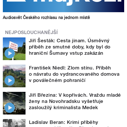
Audiosvět Českého rozhlasu na jednom místě
NEJPOSLOUCHANĚJŠÍ
Jiří Šesták: Cesta jinam. Úsměvný
příběh ze smutné doby, kdy byl do
hraniční Šumavy vstup zakázán
František Niedl: Zlom stínu. Příběh
o návratu do vydrancovaného domova
v poválečném pohraničí
Jiří Březina: V kopřivách. Vraždu mladé
ženy na Novohradsku vyšetřuje
zasloužilý kriminalista Medek
Ladislav Beran: Krimi příběhy