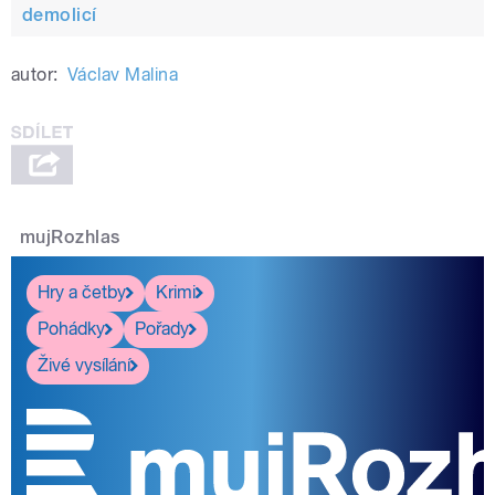
demolicí
autor:
Václav Malina
mujRozhlas
Hry a četby
Krimi
Pohádky
Pořady
Živé vysílání