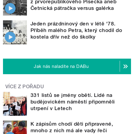
z prvorepublikového Písecka aneb
Četnická pátračka versus galérka
Jeden prázdninový den v létě '78.
Příběh malého Petra, který chodil do
kostela dřív než do školky
Jak nás naladíte na DABu
VÍCE Z POŘADU
331 listů se jmény obětí. Lidé na
budějovickém náměstí připomněli
utrpení v Letech
K zápisům chodí děti připravené,
mnoho z nich má ale vady řeči