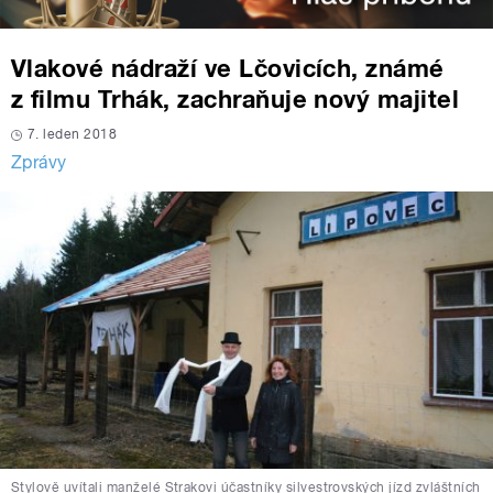
Vlakové nádraží ve Lčovicích, známé
z filmu Trhák, zachraňuje nový majitel
7. leden 2018
Zprávy
Stylově uvítali manželé Strakovi účastníky silvestrovských jízd zvláštních