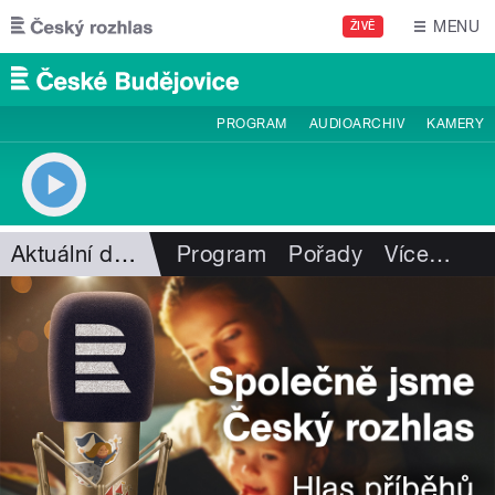
Přejít k hlavnímu obsahu
MENU
ŽIVĚ
PROGRAM
AUDIOARCHIV
KAMERY
Aktuální dění
Program
Pořady
Více
…