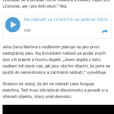
Lčovické, ale i pro širší okolí,“ říká.
Na nádraží ve Lčovicích se podíval Václav
M
0:00
Play /
Malina
Na nádraží ve Lčovicích se podíval
Jeho žena Martina s nadšením plánuje na jaro první
Václav
nádražácký ples. Na lčovickém nádraží se podle svých
slov cítí krásně a trochu dojatě. „Jsem dojatá z toho
nadšení lidí okolo nás, jak jsou všichni šťastní, že jsme se
pustili do rekonstrukce a zachránili nádraží,“ vysvětluje.
Strakovi se radují, že jim na nádraží zase funguje
elektřina. Teď musí zlikvidovat dřevomorku a poradit si s
pause
vlhkostí objektu, který unikl demolici.