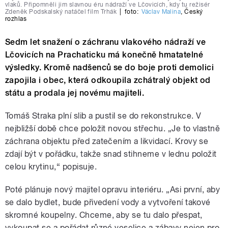
vlaků. Připomněli jim slavnou éru nádraží ve Lčovicích, kdy tu režisér
Zdeněk Podskalský natáčel film Trhák
|
foto:
Václav Malina
,
Český
rozhlas
Sedm let snažení o záchranu vlakového nádraží ve
Lčovicích na Prachaticku má konečně hmatatelné
výsledky. Kromě nadšenců se do boje proti demolici
zapojila i obec, která odkoupila zchátralý objekt od
státu a prodala jej novému majiteli.
Tomáš Straka plní slib a pustil se do rekonstrukce. V
nejbližší době chce položit novou střechu. „Je to vlastně
záchrana objektu před zatečením a likvidací. Krovy se
zdají být v pořádku, takže snad stihneme v lednu položit
celou krytinu,“ popisuje.
Poté plánuje nový majitel opravu interiéru. „Asi první, aby
se dalo bydlet, bude přivedení vody a vytvoření takové
skromné koupelny. Chceme, aby se tu dalo přespat,
vykoupat se a pořádat různé veselice a zábavy nejen pro