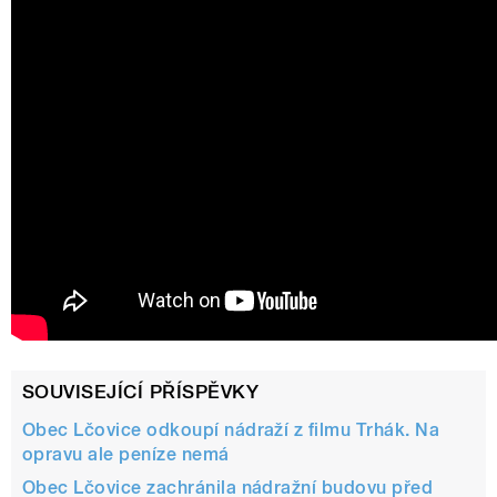
SOUVISEJÍCÍ PŘÍSPĚVKY
Obec Lčovice odkoupí nádraží z filmu Trhák. Na
opravu ale peníze nemá
Obec Lčovice zachránila nádražní budovu před