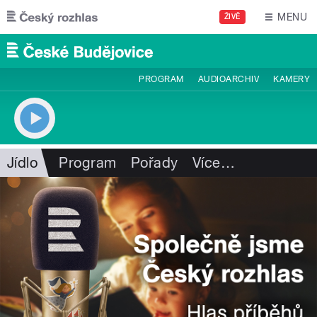
Přejít k hlavnímu obsahu
MENU
ŽIVĚ
PROGRAM
AUDIOARCHIV
KAMERY
Jídlo
Program
Pořady
Více
…