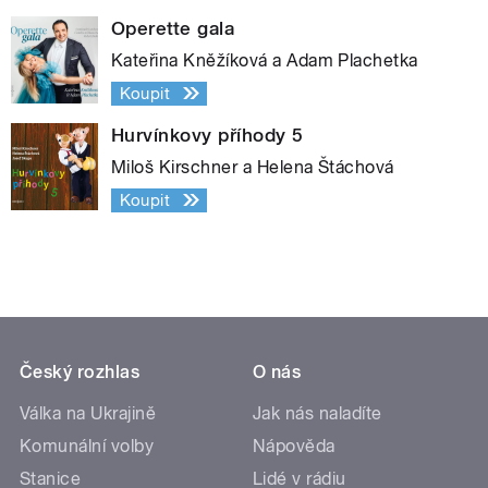
Operette gala
Kateřina Kněžíková a Adam Plachetka
Koupit
Hurvínkovy příhody 5
Miloš Kirschner a Helena Štáchová
Koupit
Český rozhlas
O nás
Válka na Ukrajině
Jak nás naladíte
Komunální volby
Nápověda
Stanice
Lidé v rádiu