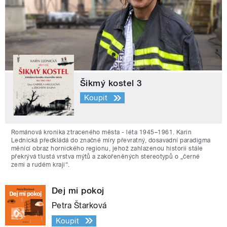
Šikmý kostel 3
Koupit
Románová kronika ztraceného města - léta 1945–1961. Karin
Lednická předkládá do značné míry převratný, dosavadní paradigma
měnící obraz hornického regionu, jehož zahlazenou historii stále
překrývá tlustá vrstva mýtů a zakořeněných stereotypů o „černé
zemi a rudém kraji“.
Dej mi pokoj
Petra Štarková
Koupit