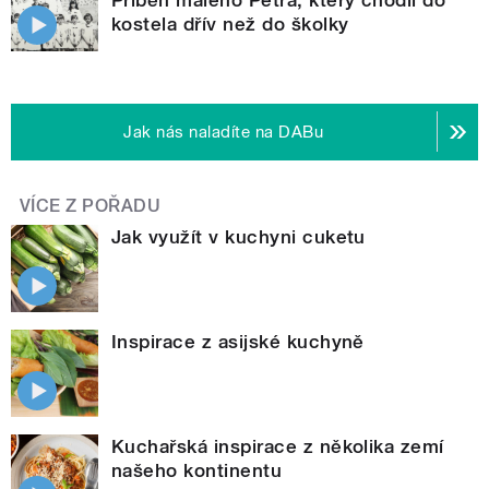
kostela dřív než do školky
Jak nás naladíte na DABu
VÍCE Z POŘADU
Jak využít v kuchyni cuketu
Inspirace z asijské kuchyně
Kuchařská inspirace z několika zemí
našeho kontinentu