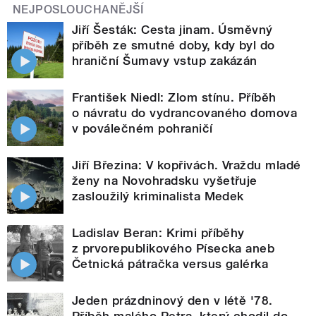
NEJPOSLOUCHANĚJŠÍ
Jiří Šesták: Cesta jinam. Úsměvný
příběh ze smutné doby, kdy byl do
hraniční Šumavy vstup zakázán
František Niedl: Zlom stínu. Příběh
o návratu do vydrancovaného domova
v poválečném pohraničí
Jiří Březina: V kopřivách. Vraždu mladé
ženy na Novohradsku vyšetřuje
zasloužilý kriminalista Medek
Ladislav Beran: Krimi příběhy
z prvorepublikového Písecka aneb
Četnická pátračka versus galérka
Jeden prázdninový den v létě '78.
Příběh malého Petra, který chodil do