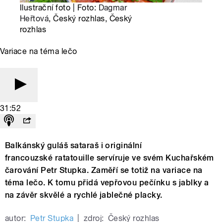
Ilustrační foto | Foto:
Dagmar
Heřtová
, Český rozhlas, Český
rozhlas
Variace na téma lečo
31:52
Balkánský guláš sataraš i originální
francouzské r
atatouille servíruje ve svém Kuchařském
čarování Petr Stupka. Zaměří se totiž na variace na
téma lečo. K tomu přidá
vepřovou pečínku s jablky a
na závěr skvělé a rychlé jablečné placky.
autor:
Petr Stupka
|
zdroj:
Český rozhlas