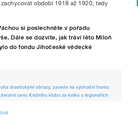
e zachycovat období 1918 až 1920, tedy
Váchou si poslechněte v pořadu
še. Dále se dozvíte, jak tráví léto Miloň
bylo do fondu Jihočeské vědecké
noha drastickými obrazy, zavede na východní frontu
Literární cenu Knižního klubu za knihu o legionářích
ková