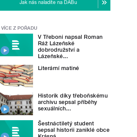
Jak nás naladíte na DABu
VÍCE Z POŘADU
V Třeboni napsal Roman
Ráž Lázeňské
dobrodružství a
Lázeňské...
Literární matiné
Historik díky třeboňskému
archivu sepsal příběhy
sexuálních...
Šestnáctiletý student
sepsal historii zaniklé obce
Krásná...