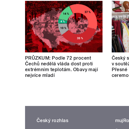
PRŮZKUM: Podle 72 procent
Český s
Čechů nedělá vláda dost proti
v soutě
extrémním teplotám. Obavy mají
Přesné 
nejvíce mladí
ceremo
Český rozhlas
mujRo