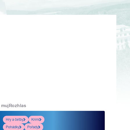
mujRozhlas
Hry a četby
Krimi
Pohádky
Pořady