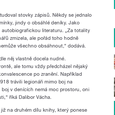
tudoval stovky zápisů. Někdy se jednalo
mínky, jindy o obsáhlé deníky. Jako
autobiografickou literaturu. „Za totality
onářů zmizela, ale pořád toho hodně
o nemůže všechno obsáhnout,“ dodává.
dle něj vlastně docela nudné.
frontě, ale tomu vždy předcházel nějaký
konvalescence po zranění. Například
918 trávili legionáři mimo boj na
en boj v denících nemá moc prostoru, oni
i,“ říká Dalibor Vácha.
již na druhém dílu knihy, který ponese