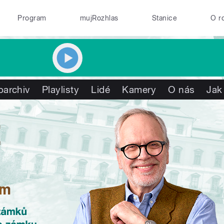
Program
mujRozhlas
Stanice
O r
oarchiv
Playlisty
Lidé
Kamery
O nás
Jak