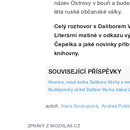
název Ostrovy v bouři a bud
léta ruské občanské války.
Celý rozhovor s Daliborem 
Literární matiné v odkazu vý
Čepelka a jaké novinky při
knihovny.
SOUVISEJÍCÍ PŘÍSPĚVKY
Hranice, nová kniha Dalibora Váchy s m
Budějovický učitel Dalibor Vácha získal 
autoři:
Hana Soukupová
,
Andrea Polá
ZPRÁVY Z IROZHLAS.CZ