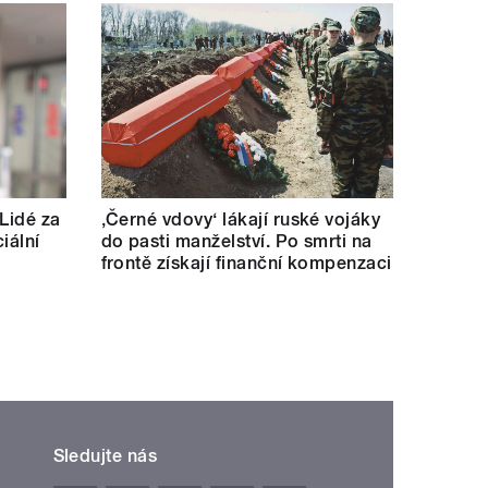
 Lidé za
‚Černé vdovy‘ lákají ruské vojáky
iální
do pasti manželství. Po smrti na
frontě získají finanční kompenzaci
Sledujte nás