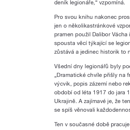
deník legionáře,“ vzpomíná.
Pro svou knihu nakonec pros
jen o několikastránkové vzpo
pramen použil Dalibor Vácha i 
spousta věcí týkající se legi
zůstává a jedinec historik t
Všední dny legionářů byly po
„Dramatické chvíle přišly na 
výcvik, popis zázemí nebo re
období od léta 1917 do jara 1
Ukrajině. A zajímavé je, že t
se spíš věnovali každodennost
Ten v současné době pracuje 