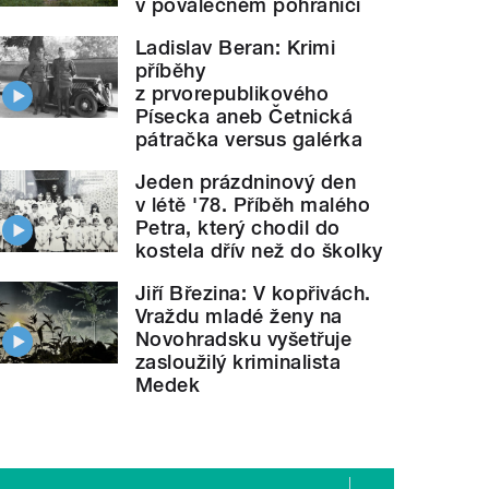
v poválečném pohraničí
Ladislav Beran: Krimi
příběhy
z prvorepublikového
Písecka aneb Četnická
pátračka versus galérka
Jeden prázdninový den
v létě '78. Příběh malého
Petra, který chodil do
kostela dřív než do školky
Jiří Březina: V kopřivách.
Vraždu mladé ženy na
Novohradsku vyšetřuje
zasloužilý kriminalista
Medek