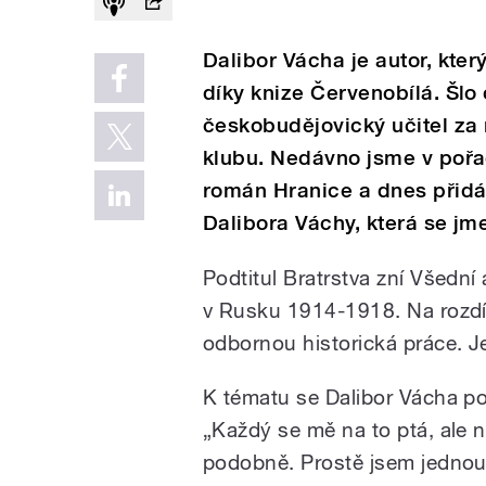
Dalibor Vácha je autor, kte
díky knize Červenobílá. Šlo
českobudějovický učitel za n
klubu. Nedávno jsme v pořad
román Hranice a dnes přidá
Dalibora Váchy, která se jm
Podtitul Bratrstva zní Všedn
v Rusku 1914-1918. Na rozdíl
odbornou historická práce. Je
K tématu se Dalibor Vácha p
„Každý se mě na to ptá, ale n
podobně. Prostě jsem jednou 