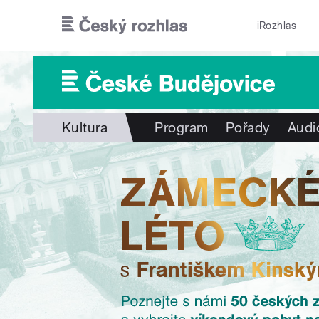
Přejít k hlavnímu obsahu
iRozhlas
Kultura
Program
Pořady
Audi