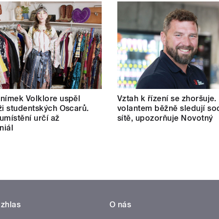
nímek Volklore uspěl
Vztah k řízení se zhoršuje.
ži studentských Oscarů.
volantem běžně sledují soc
umístění určí až
sítě, upozorňuje Novotný
niál
zhlas
O nás