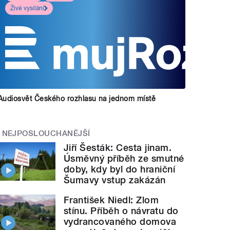
Živé vysílání
Audiosvět Českého rozhlasu na jednom místě
NEJPOSLOUCHANĚJŠÍ
Jiří Šesták: Cesta jinam.
Úsměvný příběh ze smutné
doby, kdy byl do hraniční
Šumavy vstup zakázán
František Niedl: Zlom
stínu. Příběh o návratu do
vydrancovaného domova