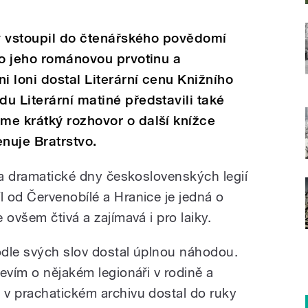
rý vstoupil do čtenářského povědomí
 o jeho románovou prvotinu a
i loni dostal Literární cenu Knižního
u Literární matiné představili také
me krátký rozhovor o další knížce
enuje Bratrstvo.
í a dramatické dny československých legií
 od Červenobílé a Hranice je jedná o
 ovšem čtivá a zajímavá i pro laiky.
odle svých slov dostal úplnou náhodou.
evím o nějakém legionáři v rodině a
v prachatickém archivu dostal do ruky