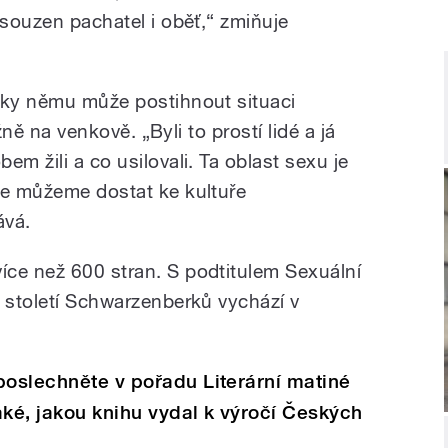
 souzen pachatel i oběť,“ zmiňuje
íky němu může postihnout situaci
ážně na venkově. „Byli to prostí lidé a já
em žili a co usilovali. Ta oblast sexu je
se můžeme dostat ke kultuře
ává.
ce než 600 stran. S podtitulem Sexuální
m století Schwarzenberků vychází v
poslechněte v pořadu Literární matiné
aké, jakou knihu vydal k výročí Českých