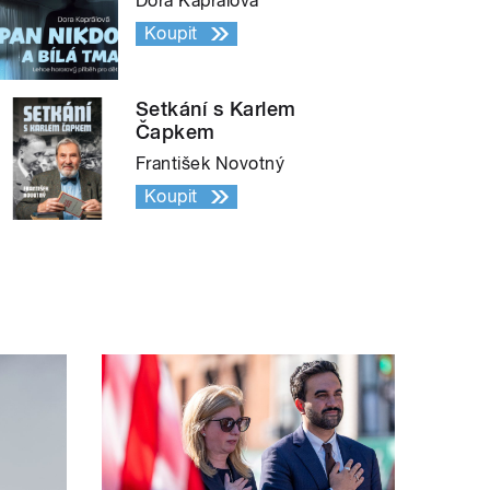
Dora Kaprálová
Koupit
Setkání s Karlem
Čapkem
František Novotný
Koupit