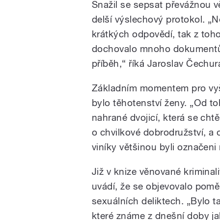
Snažil se sepsat převážnou v
delší výslechový protokol. „
krátkých odpovědí, tak z toh
dochovalo mnoho dokumentů 
příběh,“ říká Jaroslav Čechur
Základním momentem pro vyše
bylo těhotenství ženy. „Od to
nahrané dvojicí, která se chtě
o chvilkové dobrodružství, a o
viníky většinou byli označeni m
Již v knize věnované krimina
uvádí, že se objevovalo poměr
sexuálních deliktech. „Bylo t
které známe z dnešní doby jak