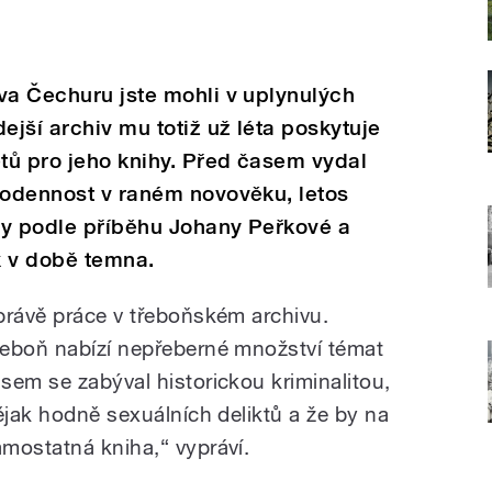
va Čechuru jste mohli v uplynulých
ejší archiv mu totiž už léta poskytuje
tů pro jeho knihy. Před časem vydal
dodennost v raném novověku, letos
ny podle příběhu Johany Peřkové a
x v době temna.
právě práce v třeboňském archivu.
řeboň nabízí nepřeberné množství témat
sem se zabýval historickou kriminalitou,
ějak hodně sexuálních deliktů a že by na
mostatná kniha,“ vypráví.