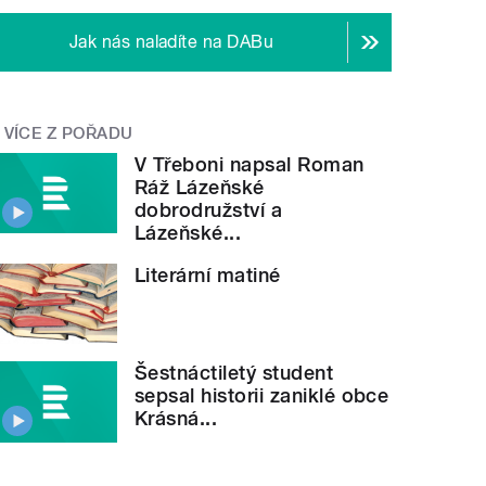
Jak nás naladíte na DABu
VÍCE Z POŘADU
V Třeboni napsal Roman
Ráž Lázeňské
dobrodružství a
Lázeňské...
Literární matiné
Šestnáctiletý student
sepsal historii zaniklé obce
Krásná...