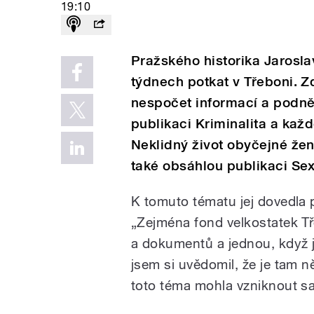
19:10
Pražského historika Jarosla
týdnech potkat v Třeboni. Zd
nespočet informací a podně
publikaci Kriminalita a kaž
Neklidný život obyčejné že
také obsáhlou publikaci Se
K tomuto tématu jej dovedla 
„Zejména fond velkostatek T
a dokumentů a jednou, když j
jsem si uvědomil, že je tam n
toto téma mohla vzniknout sa