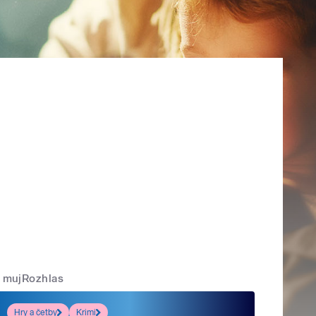
mujRozhlas
Hry a četby
Krimi