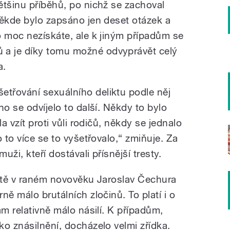
ětšinu příběhů, po nichž se zachoval
Někde bylo zapsáno jen deset otázek a
o moc nezískáte, ale k jiným případům se
a je díky tomu možné odvyprávět celý
a.
třování sexuálního deliktu podle něj
ho se odvíjelo to další. Někdy to bylo
la vzít proti vůli rodičů, někdy se jednalo
 to více se to vyšetřovalo,“ zmiňuje. Za
uži, kteří dostávali přísnější tresty.
litě v raném novověku Jaroslav Čechura
ně málo brutálních zločinů. To platí i o
am relativně málo násilí. K případům,
o znásilnění, docházelo velmi zřídka.