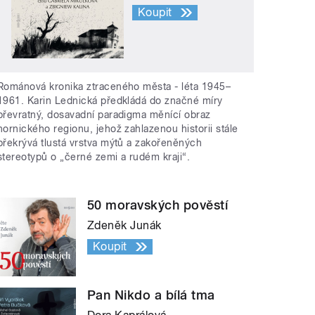
Koupit
Románová kronika ztraceného města - léta 1945–
1961. Karin Lednická předkládá do značné míry
převratný, dosavadní paradigma měnící obraz
hornického regionu, jehož zahlazenou historii stále
překrývá tlustá vrstva mýtů a zakořeněných
stereotypů o „černé zemi a rudém kraji“.
50 moravských pověstí
Zdeněk Junák
Koupit
Pan Nikdo a bílá tma