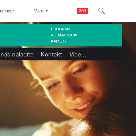
ozhlase
Více
ŽIVĚ
PROGRAM
AUDIOARCHIV
KAMERY
 nás naladíte
Kontakt
Více
…