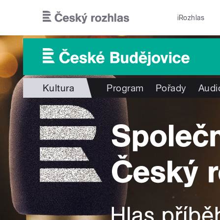
Přejít k hlavnímu obsahu
iRozhlas
Kultura
Program
Pořady
Audi