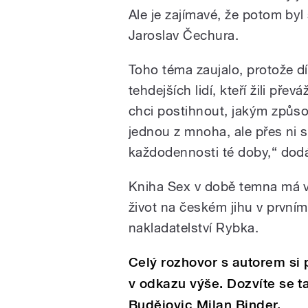
Ale je zajímavé, že potom byl
Jaroslav Čechura.
Toho téma zaujalo, protože d
tehdejších lidí, kteří žili přev
chci postihnout, jakým způsob
jednou z mnoha, ale přes ni 
každodennosti té doby,“ dod
Kniha Sex v době temna má ví
život na českém jihu v první
nakladatelství Rybka.
Celý rozhovor s autorem si 
v odkazu výše. Dozvíte se t
Budějovic Milan Binder.