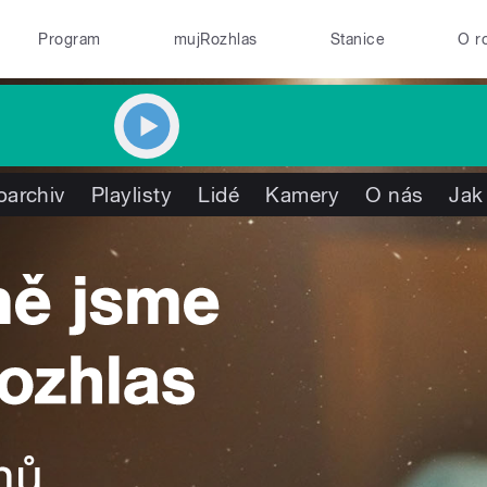
Program
mujRozhlas
Stanice
O r
oarchiv
Playlisty
Lidé
Kamery
O nás
Jak