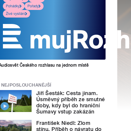
Pohádky
Pořady
Živé vysílání
Audiosvět Českého rozhlasu na jednom místě
NEJPOSLOUCHANĚJŠÍ
Jiří Šesták: Cesta jinam.
Úsměvný příběh ze smutné
doby, kdy byl do hraniční
Šumavy vstup zakázán
František Niedl: Zlom
stínu. Příběh o návratu do