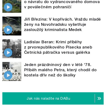
o návratu do vydrancovaného domova
v poválečném pohraničí
Jiří Březina: V kopřivách. Vraždu mladé
ženy na Novohradsku vyšetřuje
zasloužilý kriminalista Medek
Ladislav Beran: Krimi příběhy
z prvorepublikového Písecka aneb
Četnická pátračka versus galérka
Jeden prázdninový den v létě '78.
Příběh malého Petra, který chodil do
kostela dřív než do školky
Jak nás naladíte na DABu