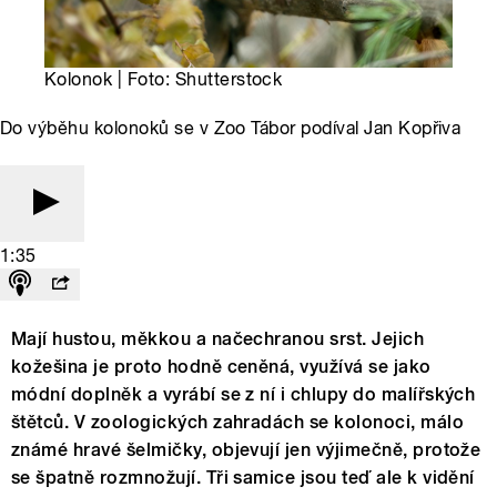
Kolonok | Foto: Shutterstock
Do výběhu kolonoků se v Zoo Tábor podíval Jan Kopřiva
1:35
Mají hustou, měkkou a načechranou srst. Jejich
kožešina je proto hodně ceněná, využívá se jako
módní doplněk a vyrábí se z ní i chlupy do malířských
štětců. V zoologických zahradách se kolonoci, málo
známé hravé šelmičky, objevují jen výjimečně, protože
se špatně rozmnožují. Tři samice jsou teď ale k vidění