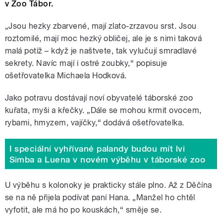
v Zoo Tábor.
„Jsou hezky zbarvené, mají zlato-zrzavou srst. Jsou
roztomilé, mají moc hezký obličej, ale je s nimi taková
malá potíž – když je naštvete, tak vylučují smradlavé
sekrety. Navíc mají i ostré zoubky,“ popisuje
ošetřovatelka Michaela Hodková.
Jako potravu dostávají noví obyvatelé táborské zoo
kuřata, myši a křečky. „Dále se mohou krmit ovocem,
rybami, hmyzem, vajíčky,“ dodává ošetřovatelka.
I speciální vyhřívané palandy budou mít lvi
Simba a Luena v novém výběhu v táborské zoo
U výběhu s kolonoky je prakticky stále plno. Až z Děčína
se na ně přijela podívat paní Hana. „Manžel ho chtěl
vyfotit, ale má ho po kouskách,“ směje se.