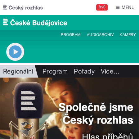
Přejít k hlavnímu obsahu
MENU
ŽIVĚ
PROGRAM
AUDIOARCHIV
KAMERY
Regionální
Program
Pořady
Více
…