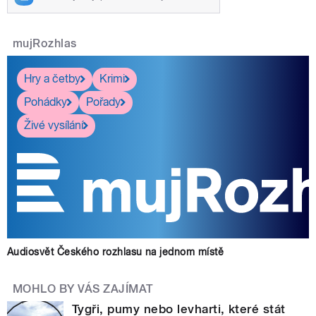
mujRozhlas
Hry a četby
Krimi
Pohádky
Pořady
Živé vysílání
Audiosvět Českého rozhlasu na jednom místě
MOHLO BY VÁS ZAJÍMAT
Tygři, pumy nebo levharti, které stát