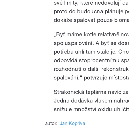
své limity, které nedovolují d
proto do budoucna plánuje po
dokáže spalovat pouze biom
„Byť máme kotle relativně no
spoluspalování. A byť se dos
potřeba uhlí tam stále je. Chc
odpovídá stoprocentnímu spa
rozhodnutí o další rekonstru
spalování,“ potvrzuje místost
Strakonická teplárna navíc z
Jedna dodávka vlakem nahrad
snižuje množství oxidu uhliči
autor:
Jan Kopřiva