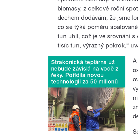
biomasy, z celkové roční spo
dechem dodávám, že jsme loni
co se týká poměru spalovanéh
tun uhlí, což je ve srovnání s
tisíc tun, výrazný pokrok,“ uvá
A
Strakonická teplárna už
nebude závislá na vodě z
o
řeky. Pořídila novou
o
technologii za 50 milionů
v
m
z
d
S