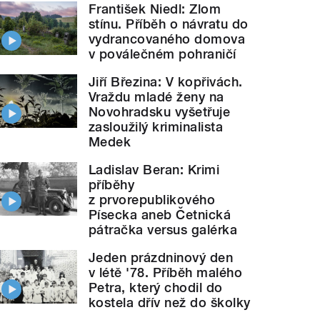
František Niedl: Zlom
stínu. Příběh o návratu do
vydrancovaného domova
v poválečném pohraničí
Jiří Březina: V kopřivách.
Vraždu mladé ženy na
Novohradsku vyšetřuje
zasloužilý kriminalista
Medek
Ladislav Beran: Krimi
příběhy
z prvorepublikového
Písecka aneb Četnická
pátračka versus galérka
Jeden prázdninový den
v létě '78. Příběh malého
Petra, který chodil do
kostela dřív než do školky