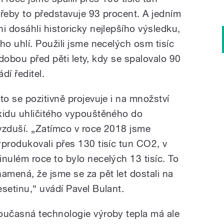
třeby to představuje 93 procent. A jedním
 dosáhli historicky nejlepšího výsledku,
o uhlí. Použili jsme necelých osm tisíc
 dobou před pěti lety, kdy se spalovalo 90
dí ředitel.
 to se pozitivně projevuje i na množství
xidu uhličitého vypouštěného do
vzduší. „Zatímco v roce 2018 jsme
yprodukovali přes 130 tisíc tun CO2, v
inulém roce to bylo necelých 13 tisíc. To
namená, že jsme se za pět let dostali na
esetinu,“ uvádí Pavel Bulant.
oučasná technologie výroby tepla má ale