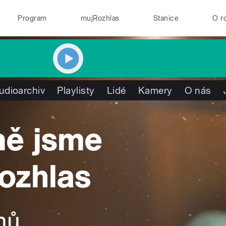
Program
mujRozhlas
Stanice
O r
udioarchiv
Playlisty
Lidé
Kamery
O nás