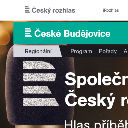
Přejít k hlavnímu obsahu
iRozhlas
Regionální
Program
Pořady
A