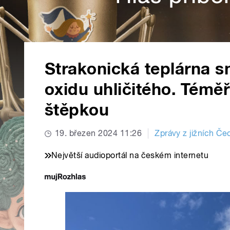
Strakonická teplárna s
oxidu uhličitého. Téměř
štěpkou
19. březen 2024 11:26
Zprávy z jižních Če
Největší audioportál na českém internetu