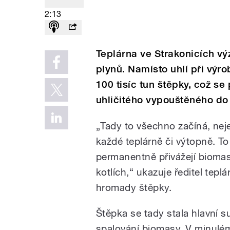
2:13
Teplárna ve Strakonicích v
plynů. Namísto uhlí při výr
100 tisíc tun štěpky, což se
uhličitého vypouštěného do
„Tady to všechno začíná, neje
každé teplárně či výtopně. To
permanentně přivážejí biomas
kotlích,“ ukazuje ředitel tepl
hromady štěpky.
Štěpka se tady stala hlavní 
spalování biomasy. V minulém 