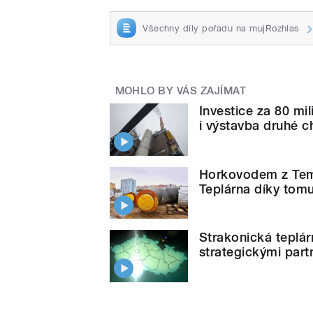
Všechny díly pořadu na mujRozhlas
MOHLO BY VÁS ZAJÍMAT
Investice za 80 mil
i výstavba druhé c
Horkovodem z Teme
Teplárna díky tomu
Strakonická teplárn
strategickými part