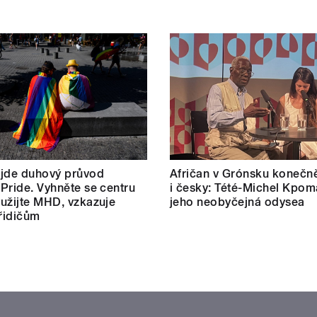
 jde duhový průvod
Afričan v Grónsku konečn
Pride. Vyhněte se centru
i česky: Tété-Michel Kpom
užijte MHD, vzkazuje
jeho neobyčejná odysea
 řidičům