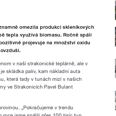
ýznamně omezila produkci skleníkových
obě tepla využívá biomasu. Ročně spálí
 pozitivně projevuje na množství oxidu
 ovzduší.
nom v naší strakonické teplárně, ale v
 je skládka paliv, kam nákladní auta
u, která tady v tunách mizí v našich
árny ve Strakonicích Pavel Bulant
surovinou. „Pokračujeme v trendu
roce jsme spálili přes 100 tisíc tun