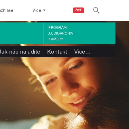
ozhlase
Více
ŽIVĚ
PROGRAM
AUDIOARCHIV
KAMERY
Jak nás naladíte
Kontakt
Více
…