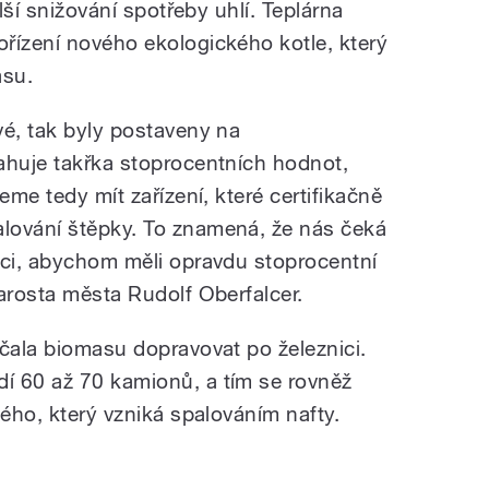
alší snižování spotřeby uhlí. Teplárna
řízení nového ekologického kotle, který
asu.
vé, tak byly postaveny na
ahuje takřka stoprocentních hodnot,
eme tedy mít zařízení, které certifikačně
lování štěpky. To znamená, že nás čeká
kci, abychom měli opravdu stoprocentní
arosta města Rudolf Oberfalcer.
ačala biomasu dopravovat po železnici.
í 60 až 70 kamionů, a tím se rovněž
tého, který vzniká spalováním nafty.