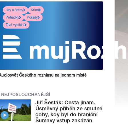
Hry a četby
Krimi
Pohádky
Pořady
Živé vysílání
Audiosvět Českého rozhlasu na jednom místě
NEJPOSLOUCHANĚJŠÍ
Jiří Šesták: Cesta jinam.
Úsměvný příběh ze smutné
doby, kdy byl do hraniční
Šumavy vstup zakázán