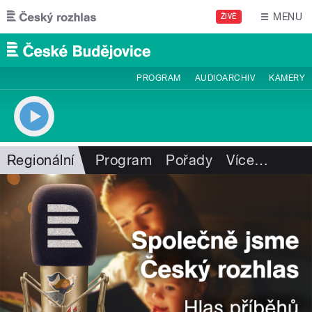
Přejít k hlavnímu obsahu
MENU
ŽIVĚ
PROGRAM
AUDIOARCHIV
KAMERY
Regionální
Program
Pořady
Více
…