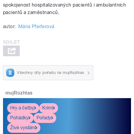
spokojenost hospitalizovaných pacientů i ambulantních
pacientů a zaměstnanců.
autor:
Mária Pfeiferová
Všechny díly pořadu na mujRozhlas
mujRozhlas
Hry a četby
Krimi
Pohádky
Pořady
Živé vysílání