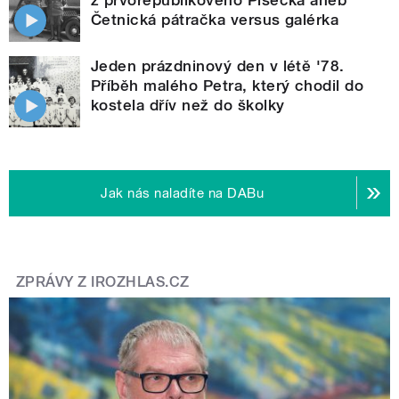
Četnická pátračka versus galérka
Jeden prázdninový den v létě '78.
Příběh malého Petra, který chodil do
kostela dřív než do školky
Jak nás naladíte na DABu
ZPRÁVY Z IROZHLAS.CZ