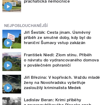
prachatická nemocnice
NEJPOSLOUCHANĚJŠÍ
Jiří Šesták: Cesta jinam. Úsměvný
příběh ze smutné doby, kdy byl do
hraniční Šumavy vstup zakázán
František Niedl: Zlom stínu. Příběh
o návratu do vydrancovaného domova
v poválečném pohraničí
Jiří Březina: V kopřivách. Vraždu mladé
ženy na Novohradsku vyšetřuje
zasloužilý kriminalista Medek
Ladislav Beran: Krimi příběhy
z prvorepublikového Písecka aneb