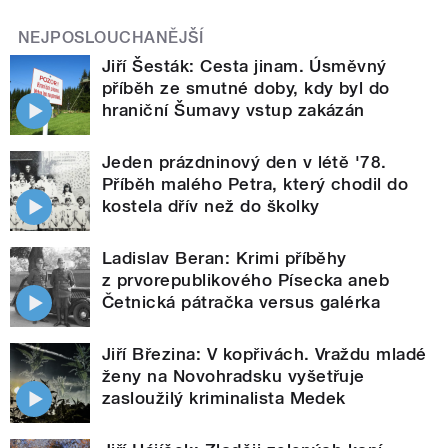
NEJPOSLOUCHANĚJŠÍ
Jiří Šesták: Cesta jinam. Úsměvný
příběh ze smutné doby, kdy byl do
hraniční Šumavy vstup zakázán
Jeden prázdninový den v létě '78.
Příběh malého Petra, který chodil do
kostela dřív než do školky
Ladislav Beran: Krimi příběhy
z prvorepublikového Písecka aneb
Četnická pátračka versus galérka
Jiří Březina: V kopřivách. Vraždu mladé
ženy na Novohradsku vyšetřuje
zasloužilý kriminalista Medek