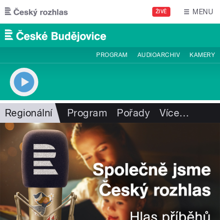
Přejít k hlavnímu obsahu
MENU
ŽIVĚ
PROGRAM
AUDIOARCHIV
KAMERY
Regionální
Program
Pořady
Více
…