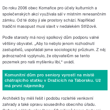
Do roku 2006 obec Komařice pro účely kulturních a
společenských akcí využívala sál v místním renesančním
zámku. Od té doby jí ale prostory schází. Například
tradiční masopust musí slavit v nedalekém Střížově.
Podle starosty má nový spolkový dům podporu valné
většiny obyvatel. „Aby to nebylo jenom rozhodnutí
zastupitelů, uspořádali jsme sociologický průzkum. Z něj
jednoznačně vyplynulo, že obyvatelům se tento
pozemek pro naši myšlenku líbí,“ uvádí.
Komunitní dům pro seniory vyrostl na místě
chátrajícího statku v Dražicích na Táborsku. Už
má první nájemníky
Architekti by měli řešit i podobu rozlehlé venkovní
zahrady a také opravu sousedního obecního úřadu.