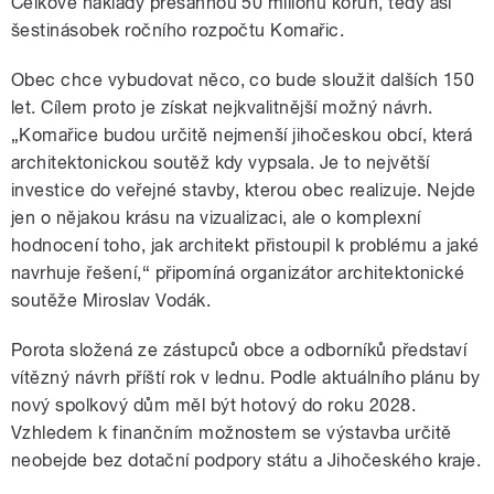
Celkové náklady přesáhnou 50 milionů korun, tedy asi
šestinásobek ročního rozpočtu Komařic.
Obec chce vybudovat něco, co bude sloužit dalších 150
let. Cílem proto je získat nejkvalitnější možný návrh.
„Komařice budou určitě nejmenší jihočeskou obcí, která
architektonickou soutěž kdy vypsala. Je to největší
investice do veřejné stavby, kterou obec realizuje. Nejde
jen o nějakou krásu na vizualizaci, ale o komplexní
hodnocení toho, jak architekt přistoupil k problému a jaké
navrhuje řešení,“ připomíná organizátor architektonické
soutěže Miroslav Vodák.
Porota složená ze zástupců obce a odborníků představí
vítězný návrh příští rok v lednu. Podle aktuálního plánu by
nový spolkový dům měl být hotový do roku 2028.
Vzhledem k finančním možnostem se výstavba určitě
neobejde bez dotační podpory státu a Jihočeského kraje.