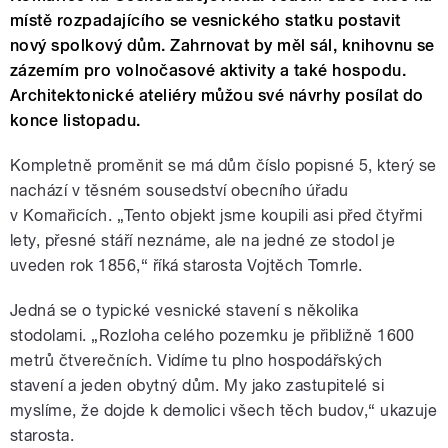
místě rozpadajícího se vesnického statku postavit
nový spolkový dům. Zahrnovat by měl sál, knihovnu se
zázemím pro volnočasové aktivity a také hospodu.
Architektonické ateliéry můžou své návrhy posílat do
konce listopadu.
Kompletně proměnit se má dům číslo popisné 5, který se
nachází v těsném sousedství obecního úřadu
v Komařicích. „Tento objekt jsme koupili asi před čtyřmi
lety, přesné stáří neznáme, ale na jedné ze stodol je
uveden rok 1856,“ říká starosta Vojtěch Tomrle.
Jedná se o typické vesnické stavení s několika
stodolami. „Rozloha celého pozemku je přibližně 1600
metrů čtverečních. Vidíme tu plno hospodářských
stavení a jeden obytný dům. My jako zastupitelé si
myslíme, že dojde k demolici všech těch budov,“ ukazuje
starosta.