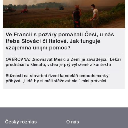
Ve Francii s požáry pomáhali Češi, u nás
třeba Slováci či Italové. Jak funguje
vzájemná unijní pomoc?
OVĚŘOVNA: ‚Srovnávat Měsíc a Zemi je zavádějící.‘ Lékař
přednášel o klimatu, video je prý vytržené z kontextu
Stížností na stavební řízení kanceláři ombudsmanky
přibývá. ‚Lidé by si měli stěžovat víc,‘ míní právníci
Český rozhlas
O nás