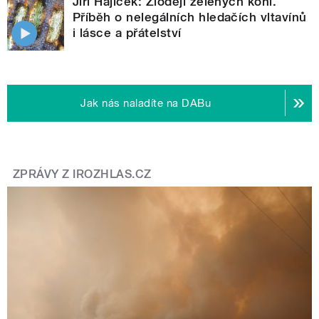
Jiří Hájíček: Zloději zelených koní.
Příběh o nelegálních hledačích vltavínů
i lásce a přátelství
Jak nás naladíte na DABu
ZPRÁVY Z IROZHLAS.CZ