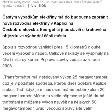
čtvrt miliardy korun, nedílnou součástí investice byla i stavba vedení
vysokého napětí
|
foto:
E.ON
Častým výpadkům elektřiny má do budoucna zabránit
nová rozvodna elektřiny v Kaplici na
Českokrumlovsku. Energetici jí postavili u kruhového
objezdu ve východní části města.
Spolu s rozvodnou vzniklo i přes 15 kilometrů dlouhé
vedení vysokého napětí. Celkové náklady se vyšplhaly na
čtvrt miliardy korun. Příprava stavby začala už v roce
2008.
„Transformátor má instalovaný výkon 25 megavoltampér,
což je v podstatě spotřeba, kterou dnes odebírá Kaplice
a okolí. Teď, když je mínus osm, máme odběr kolem 20
megavoltampér. Máme tu vedle připravené ještě druhé
trafostání a můžeme výkon navýšit na nějakých 50
megavoltampér,“ uvádí vedoucí správy sítě velmi