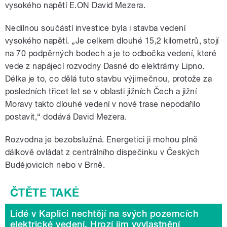
vysokého napětí E.ON David Mezera.
Nedílnou součástí investice byla i stavba vedení
vysokého napětí. „Je celkem dlouhé 15,2 kilometrů, stojí
na 70 podpěrných bodech a je to odbočka vedení, které
vede z napájecí rozvodny Dasné do elektrárny Lipno.
Délka je to, co dělá tuto stavbu výjimečnou, protože za
posledních třicet let se v oblasti jižních Čech a jižní
Moravy takto dlouhé vedení v nové trase nepodařilo
postavit,“ dodává David Mezera.
Rozvodna je bezobslužná. Energetici ji mohou plně
dálkově ovládat z centrálního dispečinku v Českých
Budějovicích nebo v Brně.
Lidé v Kaplici nechtějí na svých pozemcích
elektrické vedení. Hrozí jim vyvlastnění