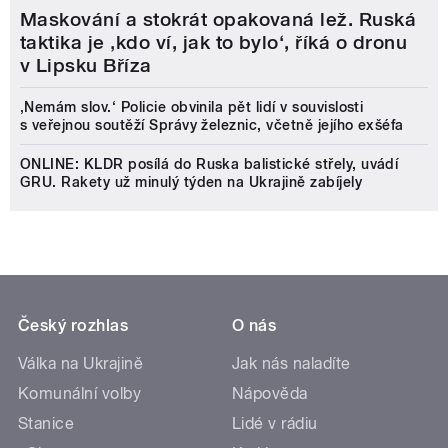
Maskování a stokrát opakovaná lež. Ruská
taktika je ‚kdo ví, jak to bylo‘, říká o dronu
v Lipsku Bříza
‚Nemám slov.‘ Policie obvinila pět lidí v souvislosti
s veřejnou soutěží Správy železnic, včetně jejího exšéfa
ONLINE: KLDR posílá do Ruska balistické střely, uvádí
GRU. Rakety už minulý týden na Ukrajině zabíjely
Český rozhlas
O nás
Válka na Ukrajině
Jak nás naladíte
Komunální volby
Nápověda
Stanice
Lidé v rádiu