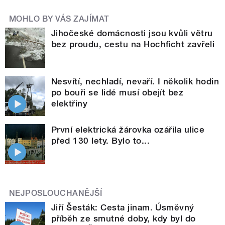
MOHLO BY VÁS ZAJÍMAT
Jihočeské domácnosti jsou kvůli větru
bez proudu, cestu na Hochficht zavřeli
Nesvítí, nechladí, nevaří. I několik hodin
po bouři se lidé musí obejít bez
elektřiny
První elektrická žárovka ozářila ulice
před 130 lety. Bylo to...
NEJPOSLOUCHANĚJŠÍ
Jiří Šesták: Cesta jinam. Úsměvný
příběh ze smutné doby, kdy byl do