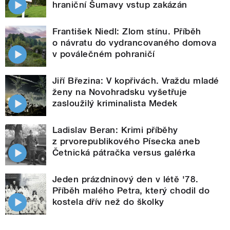
hraniční Šumavy vstup zakázán
František Niedl: Zlom stínu. Příběh
o návratu do vydrancovaného domova
v poválečném pohraničí
Jiří Březina: V kopřivách. Vraždu mladé
ženy na Novohradsku vyšetřuje
zasloužilý kriminalista Medek
Ladislav Beran: Krimi příběhy
z prvorepublikového Písecka aneb
Četnická pátračka versus galérka
Jeden prázdninový den v létě '78.
Příběh malého Petra, který chodil do
kostela dřív než do školky