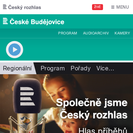
Přejít k hlavnímu obsahu
MENU
ŽIVĚ
PROGRAM
AUDIOARCHIV
KAMERY
Regionální
Program
Pořady
Více
…