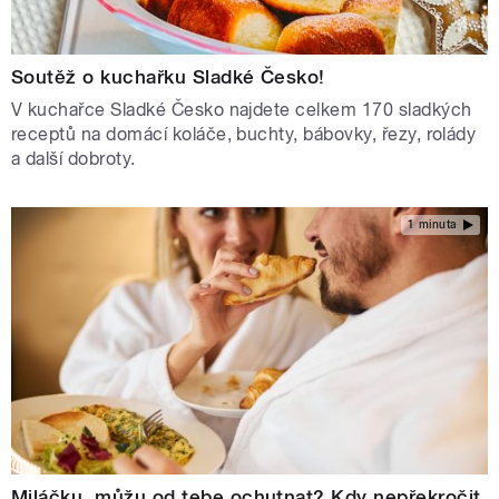
Soutěž o kuchařku Sladké Česko!
V kuchařce Sladké Česko najdete celkem 170 sladkých
receptů na domácí koláče, buchty, bábovky, řezy, rolády
a další dobroty.
1 minuta
Miláčku, můžu od tebe ochutnat? Kdy nepřekročit