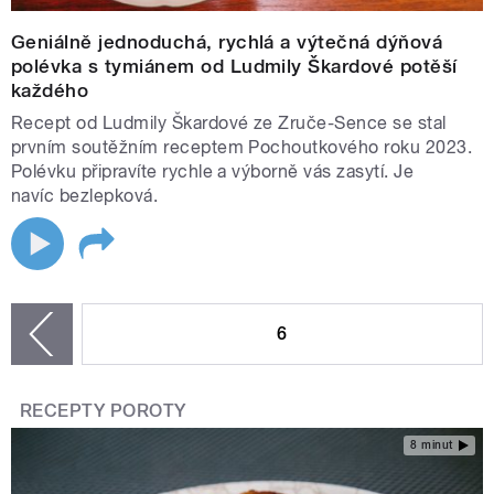
Geniálně jednoduchá, rychlá a výtečná dýňová
polévka s tymiánem od Ludmily Škardové potěší
každého
Recept od Ludmily Škardové ze Zruče-Sence se stal
prvním soutěžním receptem Pochoutkového roku 2023.
Polévku připravíte rychle a výborně vás zasytí. Je
navíc bezlepková.
STRÁNKY
6
zí
RECEPTY POROTY
8 minut