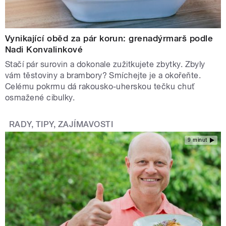
Vynikající oběd za pár korun: grenadýrmarš podle
Nadi Konvalinkové
Stačí pár surovin a dokonale zužitkujete zbytky. Zbyly
vám těstoviny a brambory? Smíchejte je a okořeňte.
Celému pokrmu dá rakousko-uherskou tečku chuť
osmažené cibulky.
RADY, TIPY, ZAJÍMAVOSTI
9 minut