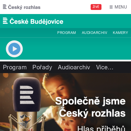
Přejít k hlavnímu obsahu
MENU
ŽIVĚ
PROGRAM
AUDIOARCHIV
KAMERY
Program
Pořady
Audioarchiv
Více
…