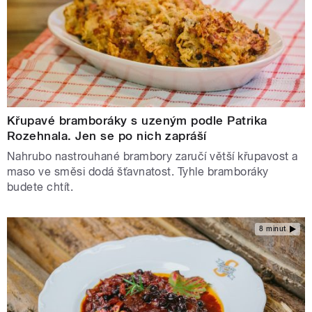
Křupavé bramboráky s uzeným podle Patrika
Rozehnala. Jen se po nich zapráší
Nahrubo nastrouhané brambory zaručí větší křupavost a
maso ve směsi dodá šťavnatost. Tyhle bramboráky
budete chtít.
8 minut