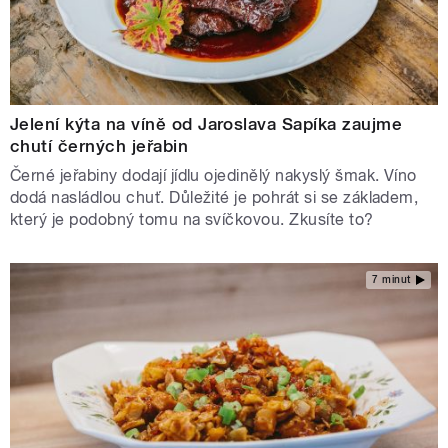
Jelení kýta na víně od Jaroslava Sapíka zaujme
chutí černých jeřabin
Černé jeřabiny dodají jídlu ojedinělý nakyslý šmak. Víno
dodá nasládlou chuť. Důležité je pohrát si se základem,
který je podobný tomu na svíčkovou. Zkusíte to?
7 minut