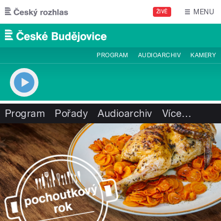
Přejít k hlavnímu obsahu
MENU
ŽIVĚ
PROGRAM
AUDIOARCHIV
KAMERY
Program
Pořady
Audioarchiv
Více
…