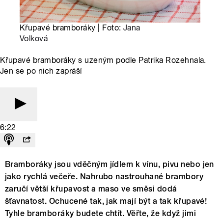
Křupavé bramboráky | Foto:
Jana
Volková
Křupavé bramboráky s uzeným podle Patrika Rozehnala.
Jen se po nich zapráší
6:22
Bramboráky jsou vděčným jídlem k vínu, pivu nebo jen
jako rychlá večeře. Nahrubo nastrouhané brambory
zaručí větší křupavost a maso ve směsi dodá
šťavnatost. Ochucené tak, jak mají být a tak křupavé!
Tyhle bramboráky budete chtít. Věřte, že když jimi