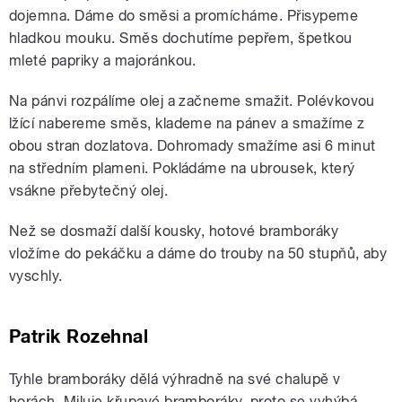
dojemna. Dáme do směsi a promícháme. Přisypeme
hladkou mouku. Směs dochutíme pepřem, špetkou
mleté papriky a majoránkou.
Na pánvi rozpálíme olej a začneme smažit. Polévkovou
lžící nabereme směs, klademe na pánev a smažíme z
obou stran dozlatova. Dohromady smažíme asi 6 minut
na středním plameni. Pokládáme na ubrousek, který
vsákne přebytečný olej.
Než se dosmaží další kousky, hotové bramboráky
vložíme do pekáčku a dáme do trouby na 50 stupňů, aby
vyschly.
Patrik Rozehnal
Tyhle bramboráky dělá výhradně na své chalupě v
horách. Miluje křupavé bramboráky, proto se vyhýbá