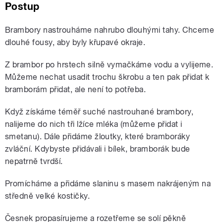
Postup
Brambory nastrouháme nahrubo dlouhými tahy. Chceme
dlouhé fousy, aby byly křupavé okraje.
Z brambor po hrstech silně vymačkáme vodu a vylijeme.
Můžeme nechat usadit trochu škrobu a ten pak přidat k
bramborám přidat, ale není to potřeba.
Když získáme téměř suché nastrouhané brambory,
nalijeme do nich tři lžíce mléka (můžeme přidat i
smetanu). Dále přidáme žloutky, které bramboráky
zvláční. Kdybyste přidávali i bílek, bramborák bude
nepatrně tvrdší.
Promícháme a přidáme slaninu s masem nakrájeným na
středně velké kostičky.
Česnek propasírujeme a rozetřeme se solí pěkně