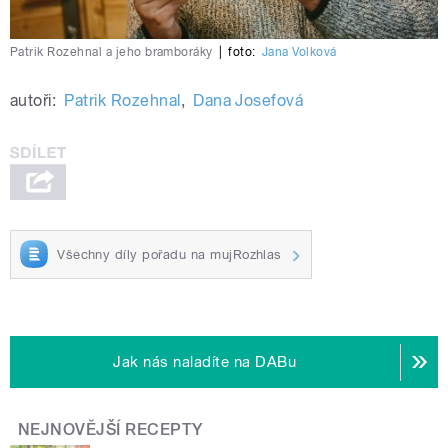
Patrik Rozehnal a jeho bramboráky
|
foto:
Jana Volková
autoři:
Patrik Rozehnal
,
Dana Josefová
Všechny díly pořadu na mujRozhlas
Jak nás naladíte na DABu
NEJNOVĚJŠÍ RECEPTY