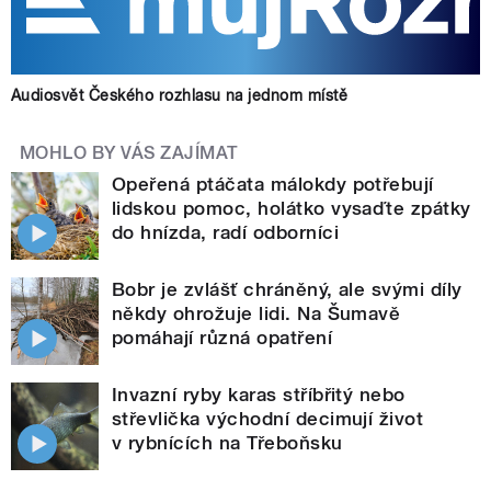
Audiosvět Českého rozhlasu na jednom místě
MOHLO BY VÁS ZAJÍMAT
Opeřená ptáčata málokdy potřebují
lidskou pomoc, holátko vysaďte zpátky
do hnízda, radí odborníci
Bobr je zvlášť chráněný, ale svými díly
někdy ohrožuje lidi. Na Šumavě
pomáhají různá opatření
Invazní ryby karas stříbřitý nebo
střevlička východní decimují život
v rybnících na Třeboňsku