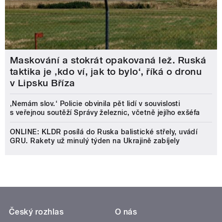
Maskování a stokrát opakovaná lež. Ruská
taktika je ‚kdo ví, jak to bylo‘, říká o dronu
v Lipsku Bříza
‚Nemám slov.‘ Policie obvinila pět lidí v souvislosti
s veřejnou soutěží Správy železnic, včetně jejího exšéfa
ONLINE: KLDR posílá do Ruska balistické střely, uvádí
GRU. Rakety už minulý týden na Ukrajině zabíjely
Český rozhlas
O nás