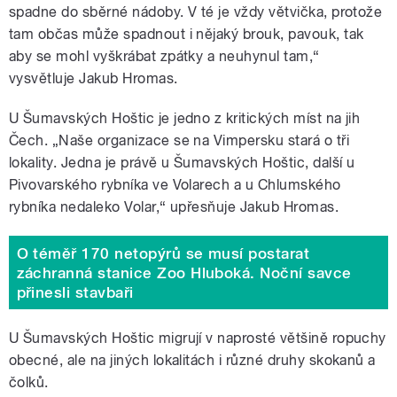
spadne do sběrné nádoby. V té je vždy větvička, protože
tam občas může spadnout i nějaký brouk, pavouk, tak
aby se mohl vyškrábat zpátky a neuhynul tam,“
vysvětluje Jakub Hromas.
U Šumavských Hoštic je jedno z kritických míst na jih
Čech. „Naše organizace se na Vimpersku stará o tři
lokality. Jedna je právě u Šumavských Hoštic, další u
Pivovarského rybníka ve Volarech a u Chlumského
rybníka nedaleko Volar,“ upřesňuje Jakub Hromas.
O téměř 170 netopýrů se musí postarat
záchranná stanice Zoo Hluboká. Noční savce
přinesli stavbaři
U Šumavských Hoštic migrují v naprosté většině ropuchy
obecné, ale na jiných lokalitách i různé druhy skokanů a
čolků.