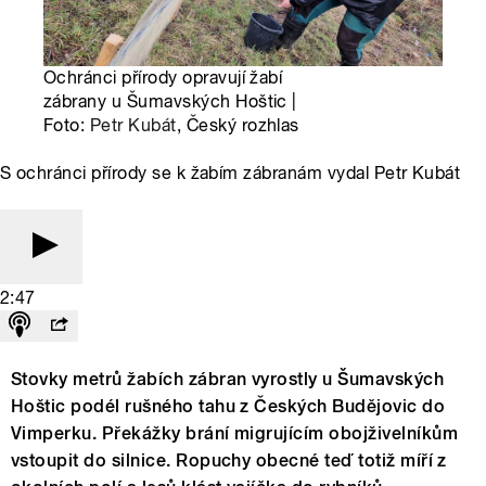
Ochránci přírody opravují žabí
zábrany u Šumavských Hoštic |
Foto:
Petr Kubát
, Český rozhlas
S ochránci přírody se k žabím zábranám vydal Petr Kubát
2:47
Stovky metrů žabích zábran vyrostly u Šumavských
Hoštic podél rušného tahu z Českých Budějovic do
Vimperku. Překážky brání migrujícím obojživelníkům
vstoupit do silnice. Ropuchy obecné teď totiž míří z