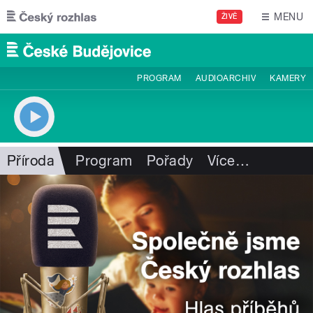
Přejít k hlavnímu obsahu
MENU
ŽIVĚ
PROGRAM
AUDIOARCHIV
KAMERY
Příroda
Program
Pořady
Více
…