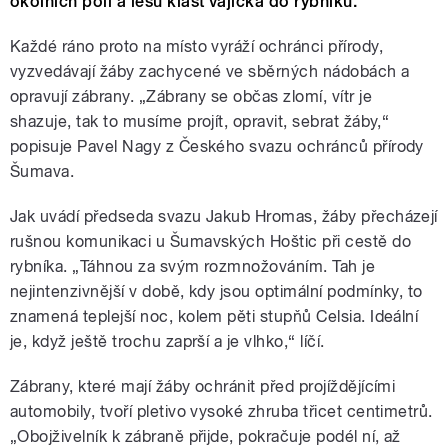
okolních polí a lesů klást vajíčka do rybníků.
Každé ráno proto na místo vyráží ochránci přírody,
vyzvedávají žáby zachycené ve sběrných nádobách a
opravují zábrany. „Zábrany se občas zlomí, vítr je
shazuje, tak to musíme projít, opravit, sebrat žáby,“
popisuje Pavel Nagy z Českého svazu ochránců přírody
Šumava.
Jak uvádí předseda svazu Jakub Hromas, žáby přecházejí
rušnou komunikaci u Šumavských Hoštic při cestě do
rybníka. „Táhnou za svým rozmnožováním. Tah je
nejintenzivnější v době, kdy jsou optimální podmínky, to
znamená teplejší noc, kolem pěti stupňů Celsia. Ideální
je, když ještě trochu zaprší a je vlhko,“ líčí.
Zábrany, které mají žáby ochránit před projíždějícími
automobily, tvoří pletivo vysoké zhruba třicet centimetrů.
„Obojživelník k zábraně přijde, pokračuje podél ní, až