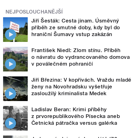
NEJPOSLOUCHANĚJŠÍ
Jiří Šesták: Cesta jinam. Úsměvný
příběh ze smutné doby, kdy byl do
hraniční Šumavy vstup zakázán
František Niedl: Zlom stínu. Příběh
o návratu do vydrancovaného domova
v poválečném pohraničí
Jiří Březina: V kopřivách. Vraždu mladé
ženy na Novohradsku vyšetřuje
zasloužilý kriminalista Medek
Ladislav Beran: Krimi příběhy
z prvorepublikového Písecka aneb
Četnická pátračka versus galérka