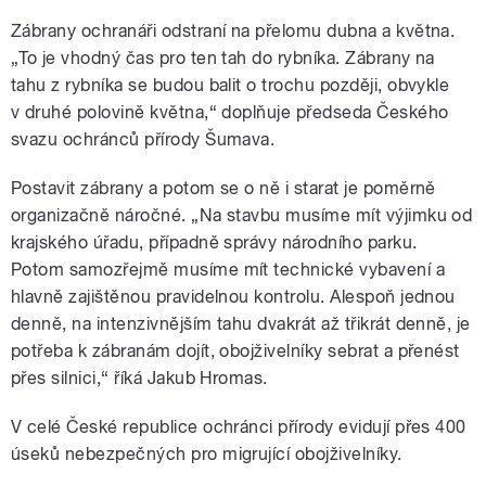
Zábrany ochranáři odstraní na přelomu dubna a května.
„To je vhodný čas pro ten tah do rybníka. Zábrany na
tahu z rybníka se budou balit o trochu později, obvykle
v druhé polovině května,“ doplňuje předseda Českého
svazu ochránců přírody Šumava.
Postavit zábrany a potom se o ně i starat je poměrně
organizačně náročné. „Na stavbu musíme mít výjimku od
krajského úřadu, případně správy národního parku.
Potom samozřejmě musíme mít technické vybavení a
hlavně zajištěnou pravidelnou kontrolu. Alespoň jednou
denně, na intenzivnějším tahu dvakrát až třikrát denně, je
potřeba k zábranám dojít, obojživelníky sebrat a přenést
přes silnici,“ říká Jakub Hromas.
V celé České republice ochránci přírody evidují přes 400
úseků nebezpečných pro migrující obojživelníky.