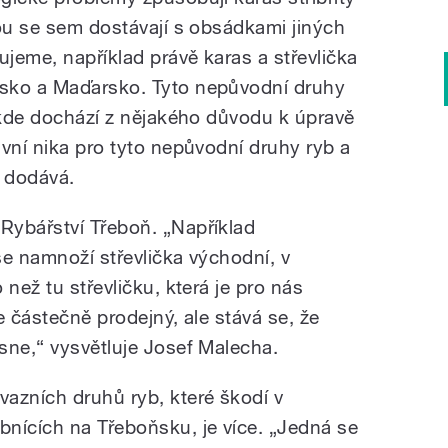
nou se sem dostávají s obsádkami jiných
ujeme, například právě karas a střevlička
sko a Maďarsko. Tyto nepůvodní druhy
, kde dochází z nějakého důvodu k úpravě
vní nika pro tyto nepůvodní druhy ryb a
“ dodává.
Rybářství Třeboň. „Například
se namnoží střevlička východní, v
než tu střevličku, která je pro nás
je částečně prodejný, ale stává se, že
sne,“ vysvětluje Josef Malecha.
nvazních druhů ryb, které škodí v
ybnících na Třeboňsku, je více. „Jedná se