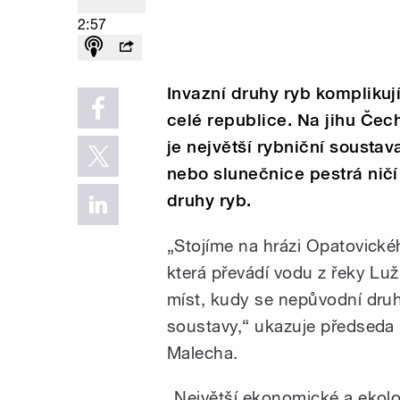
2:57
Invazní druhy ryb komplikuj
celé republice. Na jihu Čec
je největší rybniční soustava
nebo slunečnice pestrá ničí
druhy ryb.
„Stojíme na hrázi Opatovické
která převádí vodu z řeky Luž
míst, kudy se nepůvodní druh
soustavy,“ ukazuje předseda
Malecha.
„Největší ekonomické a ekolo