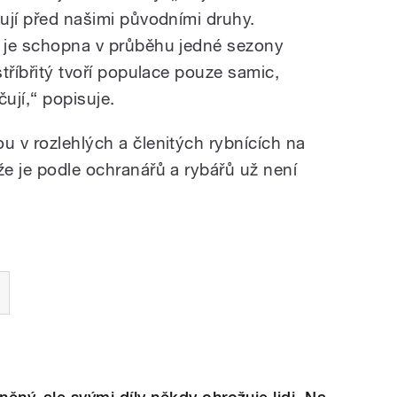
ňují před našimi původními druhy.
í je schopna v průběhu jedné sezony
stříbřitý tvoří populace pouze samic,
čují,“ popisuje.
u v rozlehlých a členitých rybnících na
že je podle ochranářů a rybářů už není