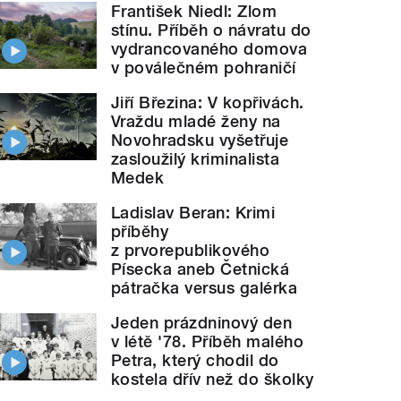
František Niedl: Zlom
stínu. Příběh o návratu do
vydrancovaného domova
v poválečném pohraničí
Jiří Březina: V kopřivách.
Vraždu mladé ženy na
Novohradsku vyšetřuje
zasloužilý kriminalista
Medek
Ladislav Beran: Krimi
příběhy
z prvorepublikového
Písecka aneb Četnická
pátračka versus galérka
Jeden prázdninový den
v létě '78. Příběh malého
Petra, který chodil do
kostela dřív než do školky