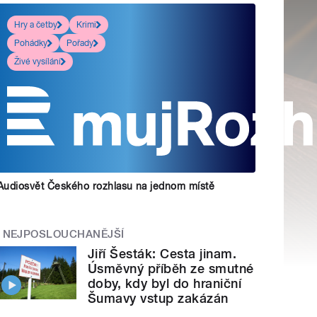
Hry a četby
Krimi
Pohádky
Pořady
Živé vysílání
Audiosvět Českého rozhlasu na jednom místě
NEJPOSLOUCHANĚJŠÍ
Jiří Šesták: Cesta jinam.
Úsměvný příběh ze smutné
doby, kdy byl do hraniční
Šumavy vstup zakázán