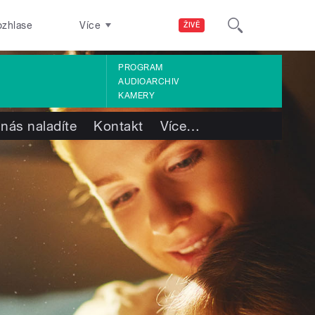
ozhlase
Více
ŽIVĚ
PROGRAM
AUDIOARCHIV
KAMERY
 nás naladíte
Kontakt
Více
…