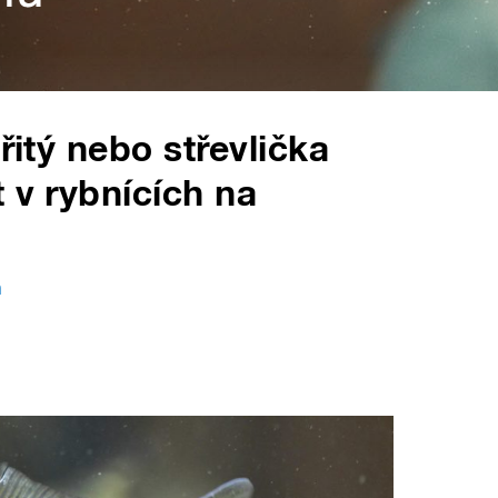
řitý nebo střevlička
 v rybnících na
h