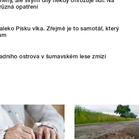
něný, ale svými díly někdy ohrožuje lidi. Na
ůzná opatření
daleko Písku vlka. Zřejmě je to samotář, který
ium
dního ostrova v šumavském lese zmizí