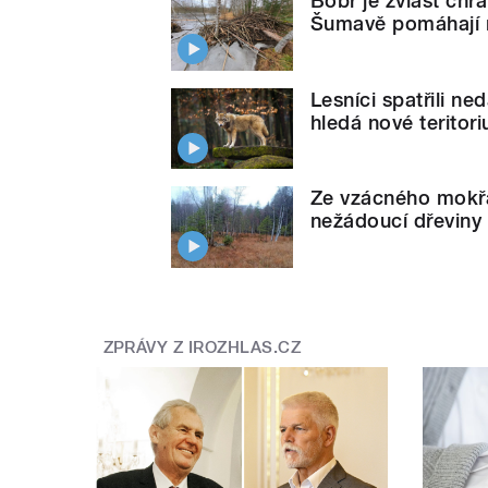
Bobr je zvlášť chrá
Šumavě pomáhají r
Lesníci spatřili ne
hledá nové teritor
Ze vzácného mokřa
nežádoucí dřeviny
ZPRÁVY Z IROZHLAS.CZ