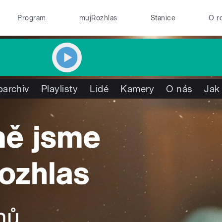
Program
mujRozhlas
Stanice
O r
oarchiv
Playlisty
Lidé
Kamery
O nás
Jak