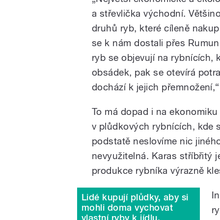
a střevlička východní. Větši
druhů ryb, které cíleně nakup
se k nám dostali přes Rumun
ryb se objevují na rybnících
obsádek, pak se otevírá potra
dochází k jejich přemnožení,
To má dopad i na ekonomiku 
v plůdkových rybnících, kde 
podstatě neslovíme nic jiného 
nevyužitelná. Karas stříbřitý 
produkce rybníka výrazně kle
I
Lidé kupují plůdky, aby si
mohli doma vychovat
r
vlastní ryby k jídlu,