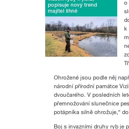
o
popisuje nový trend
majitel líhně
s
d
k
m
n
z
T
Ohrožené jsou podle něj např
národní přírodní památce Vi
dvoučarého. V posledních le
přemnožování slunečnice pes
potápníka silně ohrožuje,“ do
Boj s invazními druhy ryb je p