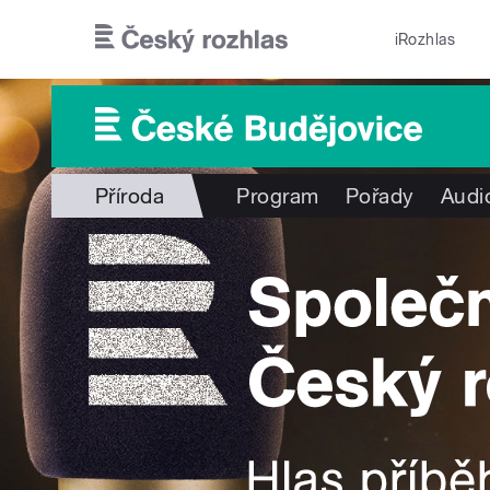
Přejít k hlavnímu obsahu
iRozhlas
Příroda
Program
Pořady
Audi