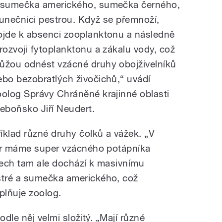
 sumečka amerického, sumečka černého,
lunečnici pestrou. Když se přemnoží,
ojde k absenci zooplanktonu a následně
 rozvoji fytoplanktonu a zákalu vody, což
ůžou odnést vzácné druhy obojživelníků
ebo bezobratlých živočichů,“ uvádí
oolog Správy Chráněné krajinné oblasti
řeboňsko Jiří Neudert.
íklad různé druhy čolků a vážek. „V
zír máme super vzácného potápníka
tech tam ale dochází k masivnímu
tré a sumečka amerického, což
plňuje zoolog.
odle něj velmi složitý. „Mají různé