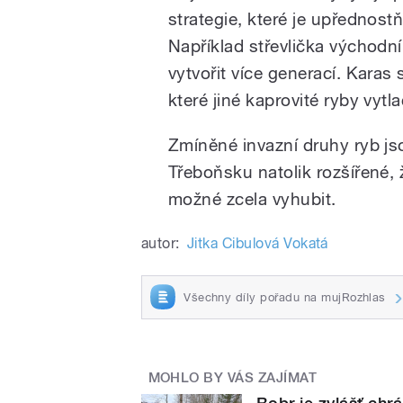
strategie, které je upřednost
Například střevlička východn
vytvořit více generací. Karas 
které jiné kaprovité ryby vytla
Zmíněné invazní druhy ryb jso
Třeboňsku natolik rozšířené, 
možné zcela vyhubit.
autor:
Jitka Cibulová Vokatá
Všechny díly pořadu na mujRozhlas
MOHLO BY VÁS ZAJÍMAT