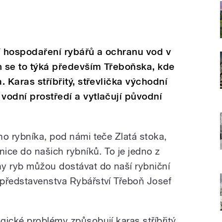
í hospodaření rybářů a ochranu vod v
h se to týká především Třeboňska, kde
. Karas stříbřitý, střevlička východní
 vodní prostředí a vytlačují původní
ho rybníka, pod námi teče Zlatá stoka,
nice do našich rybníků. To je jedno z
y ryb můžou dostávat do naší rybniční
 představenstva Rybářství Třeboň Josef
gické problémy způsobují karas stříbřitý