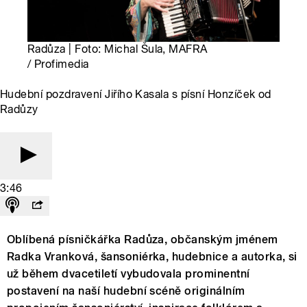
Radůza | Foto: Michal Šula, MAFRA
/ Profimedia
Hudební pozdravení Jiřího Kasala s písní Honzíček od
Radůzy
3:46
Oblíbená písničkářka Radůza, občanským jménem
Radka Vranková, šansoniérka, hudebnice a autorka, si
už během dvacetiletí vybudovala prominentní
postavení na naší hudební scéně originálním