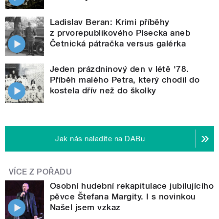
Ladislav Beran: Krimi příběhy
z prvorepublikového Písecka aneb
Četnická pátračka versus galérka
Jeden prázdninový den v létě '78.
Příběh malého Petra, který chodil do
kostela dřív než do školky
Jak nás naladíte na DABu
VÍCE Z POŘADU
Osobní hudební rekapitulace jubilujícího
pěvce Štefana Margity. I s novinkou
Našel jsem vzkaz