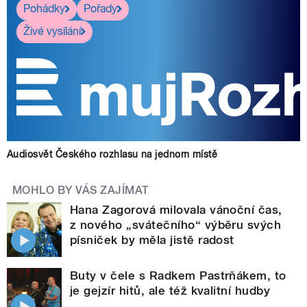
Pohádky
Pořady
Živé vysílání
Audiosvět Českého rozhlasu na jednom místě
MOHLO BY VÁS ZAJÍMAT
Hana Zagorová milovala vánoční čas,
z nového „svátečního“ výběru svých
písniček by měla jistě radost
Buty v čele s Radkem Pastrňákem, to
je gejzír hitů, ale též kvalitní hudby