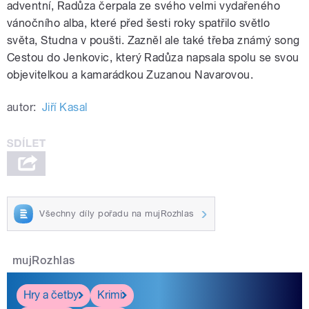
adventní, Radůza čerpala ze svého velmi vydařeného
vánočního alba, které před šesti roky spatřilo světlo
světa, Studna v poušti. Zazněl ale také třeba známý song
Cestou do Jenkovic, který Radůza napsala spolu se svou
objevitelkou a kamarádkou Zuzanou Navarovou.
autor:
Jiří Kasal
Všechny díly pořadu na mujRozhlas
mujRozhlas
Hry a četby
Krimi