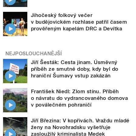
Jihočeský folkový večer
v budějovickém rozhlase patřil časem
prověřeným kapelám DRC a Devítka
NEJPOSLOUCHANĚJŠÍ
Jiří Šesták: Cesta jinam. Úsměvný
příběh ze smutné doby, kdy byl do
hraniční Šumavy vstup zakázán
František Niedl: Zlom stínu. Příběh
o návratu do vydrancovaného domova
v poválečném pohraničí
Jiří Březina: V kopřivách. Vraždu mladé
ženy na Novohradsku vyšetřuje
zasloužilý kriminalista Medek