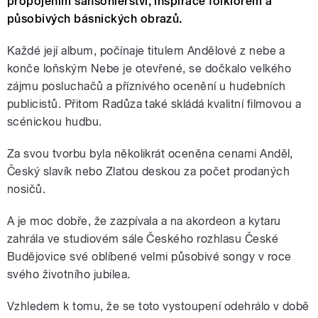
propojením šansoniérství, inspirace folklórem a
působivých básnických obrazů.
Každé její album, počínaje titulem Andělové z nebe a
konče loňským Nebe je otevřené, se dočkalo velkého
zájmu posluchačů a příznivého ocenění u hudebních
publicistů. Přitom Radůza také skládá kvalitní filmovou a
scénickou hudbu.
Za svou tvorbu byla několikrát oceněna cenami Anděl,
Český slavík nebo Zlatou deskou za počet prodaných
nosičů.
A je moc dobře, že zazpívala a na akordeon a kytaru
zahrála ve studiovém sále Českého rozhlasu České
Budějovice své oblíbené velmi působivé songy v roce
svého životního jubilea.
Vzhledem k tomu, že se toto vystoupení odehrálo v době