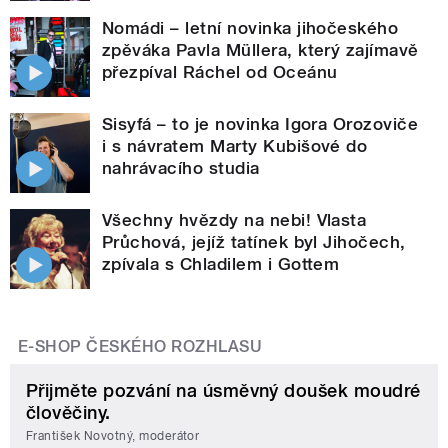
Nomádi – letní novinka jihočeského
zpěváka Pavla Müllera, který zajímavě
přezpíval Ráchel od Oceánu
Sisyfá – to je novinka Igora Orozoviče
i s návratem Marty Kubišové do
nahrávacího studia
Všechny hvězdy na nebi! Vlasta
Průchová, jejíž tatínek byl Jihočech,
zpívala s Chladilem i Gottem
E-SHOP ČESKÉHO ROZHLASU
Přijměte pozvání na úsměvný doušek moudré
člověčiny.
František Novotný, moderátor