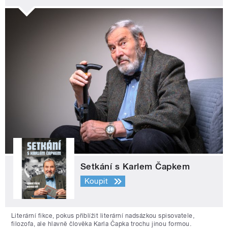
Setkání s Karlem Čapkem
Koupit
Literární fikce, pokus přiblížit literární nadsázkou spisovatele,
filozofa, ale hlavně člověka Karla Čapka trochu jinou formou.