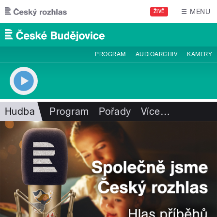
Přejít k hlavnímu obsahu
MENU
ŽIVĚ
PROGRAM
AUDIOARCHIV
KAMERY
Hudba
Program
Pořady
Více
…