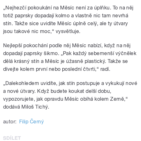
„Nejhezčí pokoukání na Měsíc není za úplňku. To na něj
totiž paprsky dopadají kolmo a vlastně nic tam nevrhá
stín. Takže sice uvidíte Měsíc úplně celý, ale ty útvary
jsou takové nic moc,“ vysvětluje.
Nejlepší pokochání podle něj Měsíc nabízí, když na něj
dopadají paprsky šikmo. „Pak každý sebemenší výčnělek
dělá krásný stín a Měsíc je úžasně plastický. Takže se
dívejte kolem první nebo poslední čtvrti,“ radí.
„Dalekohledem uvidíte, jak stín postupuje a vykukují nové
a nové útvary. Když budete koukat delší dobu,
vypozorujete, jak opravdu Měsíc obíhá kolem Země,“
dodává Miloš Tichý.
autor:
Filip Černý