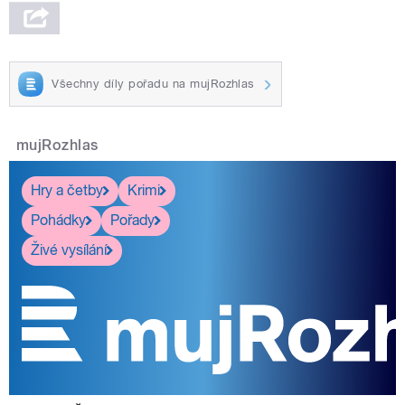
Všechny díly pořadu na mujRozhlas
mujRozhlas
Hry a četby
Krimi
Pohádky
Pořady
Živé vysílání