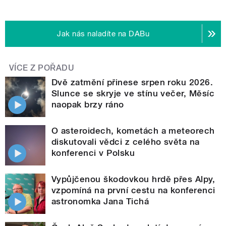
Jak nás naladíte na DABu
VÍCE Z POŘADU
Dvě zatmění přinese srpen roku 2026.
Slunce se skryje ve stínu večer, Měsíc
naopak brzy ráno
O asteroidech, kometách a meteorech
diskutovali vědci z celého světa na
konferenci v Polsku
Vypůjčenou škodovkou hrdě přes Alpy,
vzpomíná na první cestu na konferenci
astronomka Jana Tichá