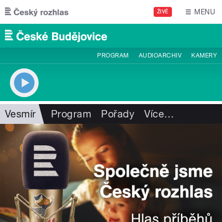
Přejít k hlavnímu obsahu
MENU
ŽIVĚ
PROGRAM
AUDIOARCHIV
KAMERY
Vesmír
Program
Pořady
Více
…