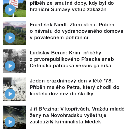
příběh ze smutné doby, kdy byl do
hraniční Šumavy vstup zakázán
František Niedl: Zlom stínu. Příběh
o návratu do vydrancovaného domova
v poválečném pohraničí
Ladislav Beran: Krimi příběhy
z prvorepublikového Písecka aneb
Četnická pátračka versus galérka
Jeden prázdninový den v létě '78.
Příběh malého Petra, který chodil do
kostela dřív než do školky
Jiří Březina: V kopřivách. Vraždu mladé
ženy na Novohradsku vyšetřuje
zasloužilý kriminalista Medek