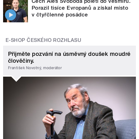
Čech Aleš Svoboda poletí do vesmíru.
Porazil tisíce Evropanů a získal místo
v čtyřčlenné posádce
E-SHOP ČESKÉHO ROZHLASU
Přijměte pozvání na úsměvný doušek moudré
člověčiny.
František Novotný, moderátor