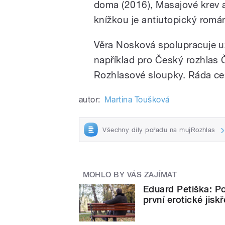
doma (2016), Masajové krev a 
knížkou je antiutopický rom
Věra Nosková spolupracuje u
například pro Český rozhlas 
Rozhlasové sloupky. Ráda ces
autor:
Martina Toušková
Všechny díly pořadu na mujRozhlas
MOHLO BY VÁS ZAJÍMAT
Eduard Petiška: Po
první erotické jiskř