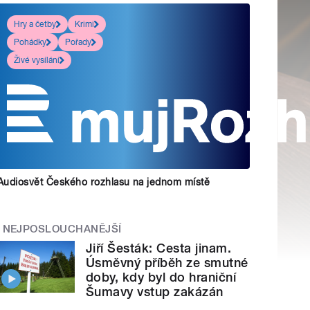
Hry a četby
Krimi
Pohádky
Pořady
Živé vysílání
Audiosvět Českého rozhlasu na jednom místě
NEJPOSLOUCHANĚJŠÍ
Jiří Šesták: Cesta jinam.
Úsměvný příběh ze smutné
doby, kdy byl do hraniční
Šumavy vstup zakázán