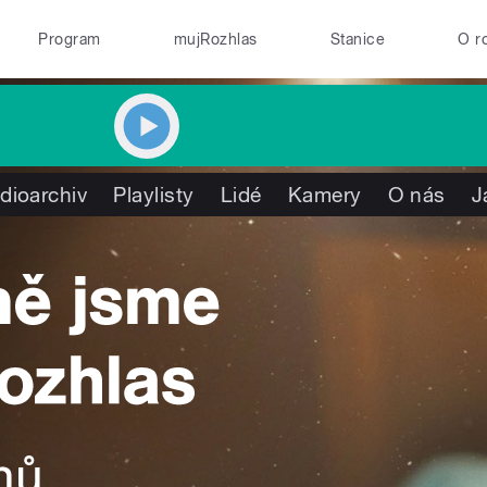
Program
mujRozhlas
Stanice
O r
dioarchiv
Playlisty
Lidé
Kamery
O nás
J