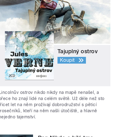
Tajuplný ostrov
Koupit
Lincolnův ostrov nikdo nikdy na mapě nenašel, a
přece ho znají lidé na celém světě. Už déle než sto
třicet let na něm prožívají dobrodružství s pěticí
trosečníků, kteří na něm našli útočiště, a hlavně
nejedno tajemství.