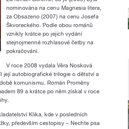
nominována na cenu Magnesia litera,
za Obsazeno (2007) na cenu Josefa
Škvoreckého. Podle obou románů
vznikly krátce po jejich vydání
stejnojmenné rozhlasové četby na
pokračování.
V roce 2008 vydala Věra Nosková
l její autobiografické trilogie o dětství a
 v době komunismu. Román Proměny
opadem 89 a krátce po něm získal v roce
ihy.
adatelství Klika, kde v posledních
nížky, především cestopisy – Nechte psa