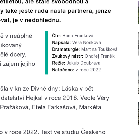
cetiletou, ale stále svobodnou a
 také ještě ráda našla partnera, jenže
oval, je v nedohlednu.
tě v neúplné
Čte:
Hana Franková
Napsala:
Věra Nosková
likovaný
Dramaturgie:
Martina Toušková
ělé dcery,
Zvukový mistr:
Ondřej Franěk
i zájem jejího
Režie:
Jakub Doubrava
Natočeno:
v roce 2022
la v knize Divné dny: Láska v pěti
datelství Hejkal v roce 2016. Vedle Věry
Pražáková, Etela Farkašová, Markéta
o v roce 2022. Text ve studiu Českého