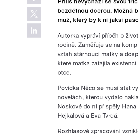
Příliš nevychází se svou tři
bezdětnou dcerou. Možná by
muž, který by k ní jaksi pas
Autorka vypráví příběh o živo
rodině. Zaměřuje se na komp
vztah stárnoucí matky a dosp
které matka zatajila existenci 
otce.
Povídka Něco se musí stát vyš
novelách, kterou vydalo nakla
Noskové do ní přispěly Hana 
Hejkalová a Eva Tvrdá.
Rozhlasové zpracování vznikl