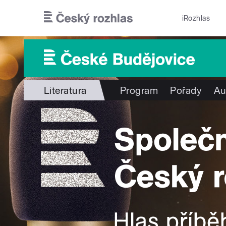
Přejít k hlavnímu obsahu
iRozhlas
Literatura
Program
Pořady
Au