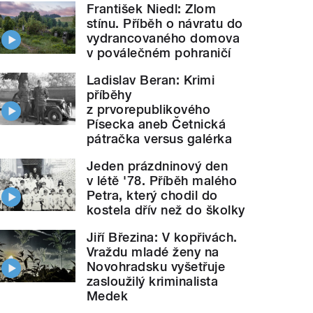
František Niedl: Zlom
stínu. Příběh o návratu do
vydrancovaného domova
v poválečném pohraničí
Ladislav Beran: Krimi
příběhy
z prvorepublikového
Písecka aneb Četnická
pátračka versus galérka
Jeden prázdninový den
v létě '78. Příběh malého
Petra, který chodil do
kostela dřív než do školky
Jiří Březina: V kopřivách.
Vraždu mladé ženy na
Novohradsku vyšetřuje
zasloužilý kriminalista
Medek