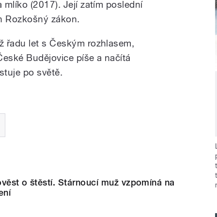
mlíko (2017). Její zatím poslední
án Rozkošný zákon.
ž řadu let s Českým rozhlasem,
České Budějovice píše a načítá
tuje po světě.
věst o štěstí. Stárnoucí muž vzpomíná na
ení