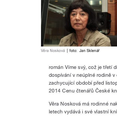
Věra Nosková
|
foto:
Jan Sklenář
román Víme svý, což je třetí dí
dospívání v neúplné rodině
zachycující období před list
2014 Cenu čtenářů České kn
Věra Nosková má rodinné nakl
letech vydává i své vlastní k