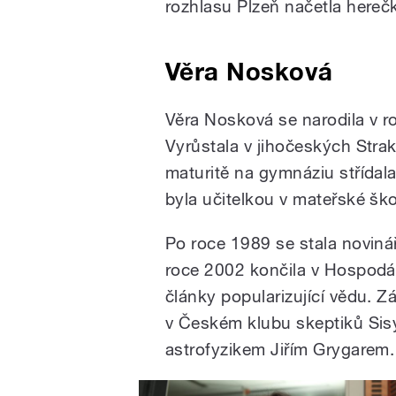
rozhlasu Plzeň načetla here
Věra Nosková
Věra Nosková se narodila v 
Vyrůstala v jihočeských Strak
maturitě na gymnáziu střídala
byla učitelkou v mateřské ško
Po roce 1989 se stala noviná
roce 2002 končila v Hospodář
články popularizující vědu. Z
v Českém klubu skeptiků Sisy
astrofyzikem Jiřím Grygarem.