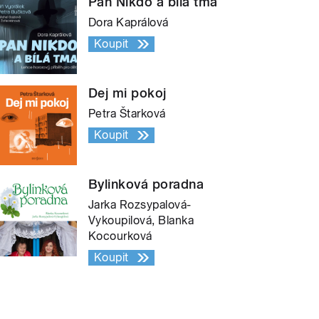
Pan Nikdo a bílá tma
Dora Kaprálová
Koupit
Dej mi pokoj
Petra Štarková
Koupit
Bylinková poradna
Jarka Rozsypalová-
Vykoupilová, Blanka
Kocourková
Koupit