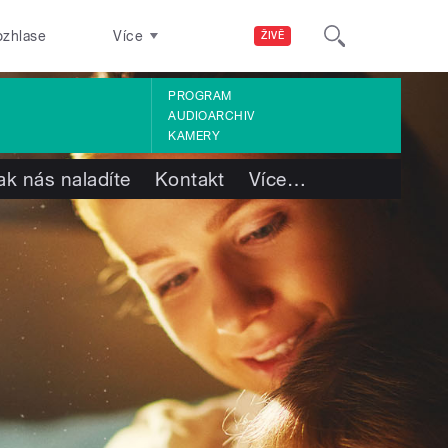
ozhlase
Více
ŽIVĚ
PROGRAM
AUDIOARCHIV
KAMERY
ak nás naladíte
Kontakt
Více
…