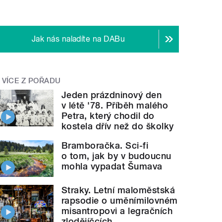
Jak nás naladíte na DABu
VÍCE Z POŘADU
Jeden prázdninový den
v létě '78. Příběh malého
Petra, který chodil do
kostela dřív než do školky
Bramboračka. Sci-fi
o tom, jak by v budoucnu
mohla vypadat Šumava
Straky. Letní maloměstská
rapsodie o uměnímilovném
misantropovi a legračních
zlodějíčcích