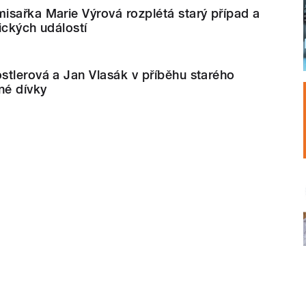
isařka Marie Výrová rozplétá starý případ a
ických událostí
tlerová a Jan Vlasák v příběhu starého
né dívky