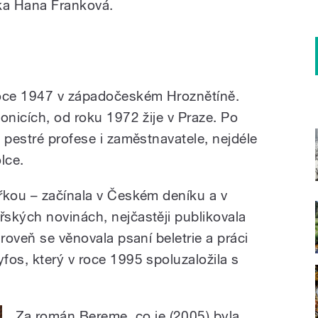
čka Hana Franková.
roce 1947 v západočeském Hroznětíně.
onicích, od roku 1972 žije v Praze. Po
 pestré profese i zaměstnavatele, nejdéle
lce.
řkou – začínala v Českém deníku a v
ských novinách, nejčastěji publikovala
ároveň se věnovala psaní beletrie a práci
fos, který v roce 1995 spoluzaložila s
Za román Bereme, co je (2005) byla