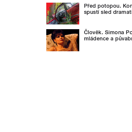
Před potopou. Kom
spustí sled dramat
Člověk. Simona Pos
mládence a půvab