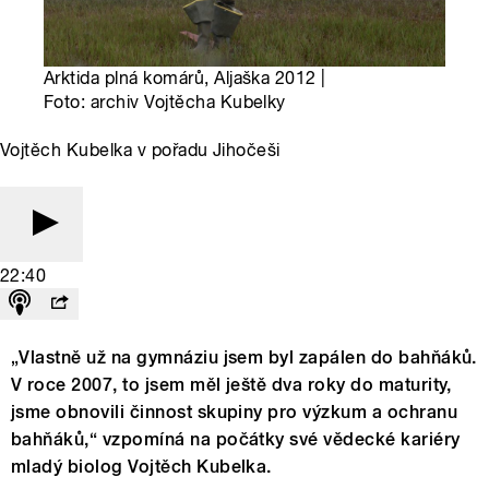
Arktida plná komárů, Aljaška 2012 |
Foto: archiv Vojtěcha Kubelky
Vojtěch Kubelka v pořadu Jihočeši
22:40
„Vlastně už na gymnáziu jsem byl zapálen do bahňáků.
V roce 2007, to jsem měl ještě dva roky do maturity,
jsme obnovili činnost skupiny pro výzkum a ochranu
bahňáků,“ vzpomíná na počátky své vědecké kariéry
mladý biolog Vojtěch Kubelka.