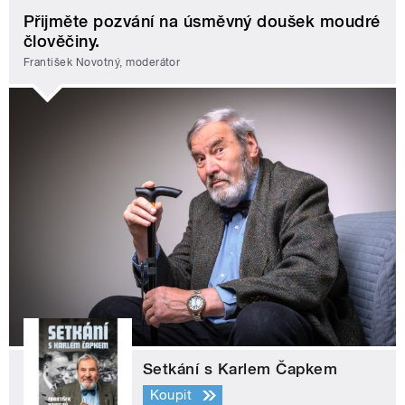
Přijměte pozvání na úsměvný doušek moudré
člověčiny.
František Novotný, moderátor
Setkání s Karlem Čapkem
Koupit