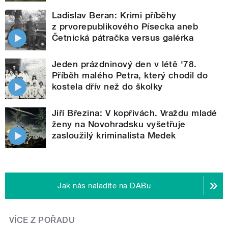
Ladislav Beran: Krimi příběhy
z prvorepublikového Písecka aneb
Četnická pátračka versus galérka
Jeden prázdninový den v létě '78.
Příběh malého Petra, který chodil do
kostela dřív než do školky
Jiří Březina: V kopřivách. Vraždu mladé
ženy na Novohradsku vyšetřuje
zasloužilý kriminalista Medek
Jak nás naladíte na DABu
VÍCE Z POŘADU