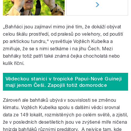
„Bahňáci jsou zajímaví mimo jiné tím, že dokáží obývat
celou škálu prostředí, od pralesů po velehory, od pouští
po arktickou tundru,“ vysvětluje Vojtěch Kubelka a
zmiňuje, že se s nimi setkáme i na jihu Čech. Mezi
bahňáky totiž patří také známá čejka chocholatá nebo
kulík říční.
Vědeckou stanici v tropické Papui-Nové Guineji
mají jenom Češi. Zapojili totiž domorodce
Zároveň ale bahňáků ubývá v souvislosti se změnou
klimatu. Vojtěch Kubelka spolu s dalšími vědci srovnal
data ze 149 lokalit, rozmístěných po celém světě, a zjistil,
že v posledních desetiletích jsou ve zvýšené míře ničena
hnízda bahňáků různými predátory. A nejvíce tam, kde