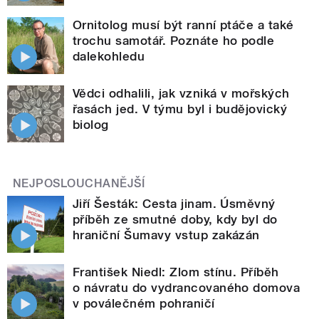
Ornitolog musí být ranní ptáče a také
trochu samotář. Poznáte ho podle
dalekohledu
Vědci odhalili, jak vzniká v mořských
řasách jed. V týmu byl i budějovický
biolog
NEJPOSLOUCHANĚJŠÍ
Jiří Šesták: Cesta jinam. Úsměvný
příběh ze smutné doby, kdy byl do
hraniční Šumavy vstup zakázán
František Niedl: Zlom stínu. Příběh
o návratu do vydrancovaného domova
v poválečném pohraničí