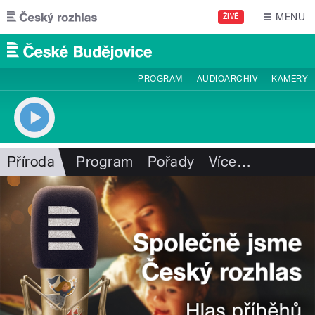
Přejít k hlavnímu obsahu
MENU
ŽIVĚ
PROGRAM
AUDIOARCHIV
KAMERY
Příroda
Program
Pořady
Více
…