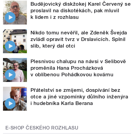
Budějovický diskžokej Karel Červený se
proslavil na diskotékách, pak mluvil
k lidem i z rozhlasu
Nikdo tomu nevěřil, ale Zdeněk Švejda
zvládl opravit tvrz v Drslavicích. Splnil
slib, který dal otci
Plesnivou chalupu na návsi v Selibově
proměnila Hana Procházková
v oblíbenou Pohádkovou kovárnu
Přátelství se zmijemi, dospívání bez
otce a jiné vzpomínky důlního inženýra
i hudebníka Karla Berana
E-SHOP ČESKÉHO ROZHLASU