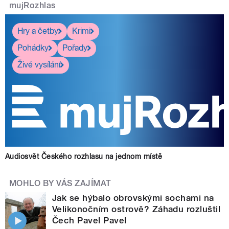
mujRozhlas
Hry a četby
Krimi
Pohádky
Pořady
Živé vysílání
Audiosvět Českého rozhlasu na jednom místě
MOHLO BY VÁS ZAJÍMAT
Jak se hýbalo obrovskými sochami na
Velikonočním ostrově? Záhadu rozluštil
Čech Pavel Pavel