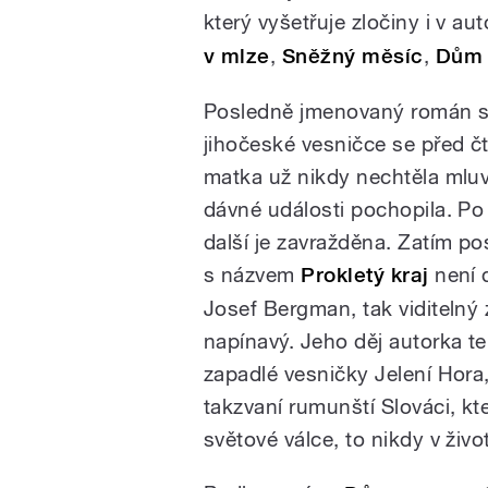
který vyšetřuje zločiny i v a
v mlze
,
Sněžný měsíc
,
Dům 
Posledně jmenovaný román se
jihočeské vesničce se před čt
matka už nikdy nechtěla mluvi
dávné události pochopila. Po 
další je zavražděna. Zatím p
s názvem
Prokletý kraj
není d
Josef Bergman, tak viditelný
napínavý. Jeho děj autorka t
zapadlé vesničky Jelení Hora,
takzvaní rumunští Slováci, kt
světové válce, to nikdy v ži