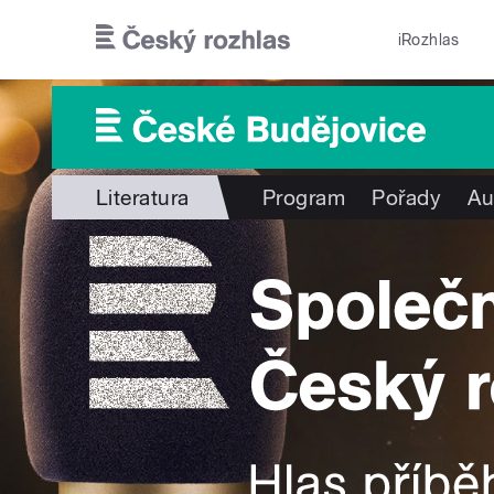
Přejít k hlavnímu obsahu
iRozhlas
Literatura
Program
Pořady
Au