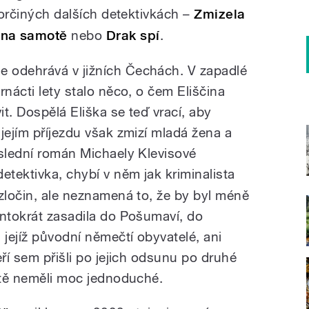
utorčiných dalších detektivkách –
Zmizela
na samotě
nebo
Drak spí
.
 odehrává v jižních Čechách. V zapadlé
rnácti lety stalo něco, o čem Eliščina
t. Dospělá Eliška se teď vrací, aby
jejím příjezdu však zmizí mladá žena a
oslední román Michaely Klevisové
etektivka, chybí v něm jak kriminalista
 zločin, ale neznamená to, že by byl méně
entokrát zasadila do Pošumaví, do
 jejíž původní němečtí obyvatelé, ani
eří sem přišli po jejich odsunu po druhé
votě neměli moc jednoduché.