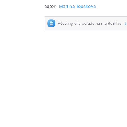
autor:
Martina Toušková
Všechny díly pořadu na mujRozhlas