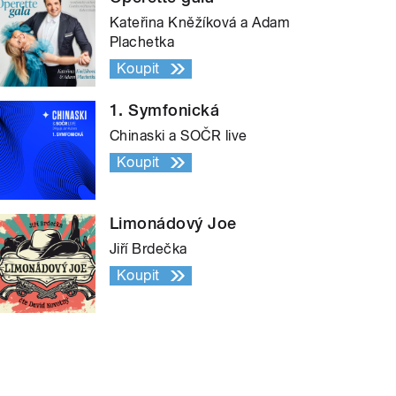
Kateřina Kněžíková a Adam
Plachetka
Koupit
1. Symfonická
Chinaski a SOČR live
Koupit
Limonádový Joe
Jiří Brdečka
Koupit