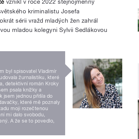
tě
vznikl v roce 2022 stejnojmenný
osvětského kriminalistu Josefa
okrát sérii vražd mladých žen zahrál
ovou mladou kolegyni Sylvii Sedlákovou
em byl spisovatel Vladimír
dovala žurnalistiku, které
ka, detektivní román Kroky
jsem psala knížky a
k jsem jednou přišla do
odavačky, které mě poznaly
vzadu moji rozečtenou
ní mi dalo svobodu,
zený. A že se to povedlo,