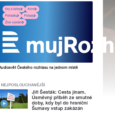
Hry a četby
Krimi
Pohádky
Pořady
Živé vysílání
Audiosvět Českého rozhlasu na jednom místě
NEJPOSLOUCHANĚJŠÍ
Jiří Šesták: Cesta jinam.
Úsměvný příběh ze smutné
doby, kdy byl do hraniční
Šumavy vstup zakázán