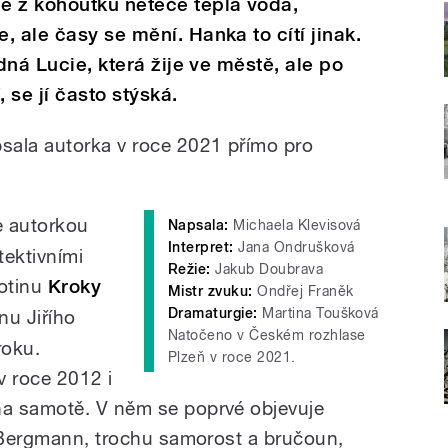
e z kohoutku neteče teplá voda,
 ale časy se mění. Hanka to cítí jinak.
odná Lucie, která žije ve městě, ale po
 se jí často stýská.
sala autorka v roce 2021 přímo pro
e autorkou
Napsala:
Michaela Klevisová
Interpret:
Jana Ondrušková
ektivními
Režie:
Jakub Doubrava
votinu
Kroky
Mistr zvuku:
Ondřej Franěk
Dramaturgie:
Martina Toušková
nu Jiřího
Natočeno v Českém rozhlase
roku.
Plzeň v roce 2021.
v roce 2012 i
a samotě. V něm se poprvé objevuje
f Bergmann, trochu samorost a bručoun,