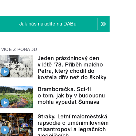
Jak nás naladíte na DABu
VÍCE Z POŘADU
Jeden prázdninový den
v létě '78. Příběh malého
Petra, který chodil do
kostela dřív než do školky
Bramboračka. Sci-fi
o tom, jak by v budoucnu
mohla vypadat Šumava
Straky. Letní maloměstská
rapsodie o uměnímilovném
misantropovi a legračních
zlodějíčcích