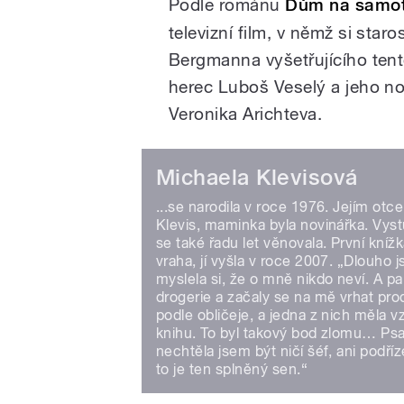
Podle románu
Dům na samo
televizní film, v němž si star
Bergmanna vyšetřujícího tent
herec Luboš Veselý a jeho n
Veronika Arichteva.
Michaela Klevisová
...se narodila v roce 1976. Jejím otc
Klevis, maminka byla novinářka. Vystu
se také řadu let věnovala. První kníž
vraha, jí vyšla v roce 2007. „Dlouho 
myslela si, že o mně nikdo neví. A pa
drogerie a začaly se na mě vrhat pr
podle obličeje, a jedna z nich měla 
knihu. To byl takový bod zlomu… Psa
nechtěla jsem být ničí šéf, ani podří
to je ten splněný sen.“