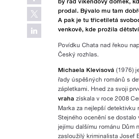
by rád víkendový domek, kd
prodal. Bývalo mu tam dobře,
A pak je tu třicetiletá svob
venkově, kde prožila dětství,
Povídku Chata nad řekou nap
Český rozhlas.
Michaela Klevisová
(1976) j
řady úspěšných románů s det
zápletkami. Hned za svoji pr
vraha
získala v roce 2008 Ce
Marka za nejlepší detektivku 
Stejného ocenění se dostalo 
jejímu dalšímu románu Dům n
zasloužilý kriminalista Jose