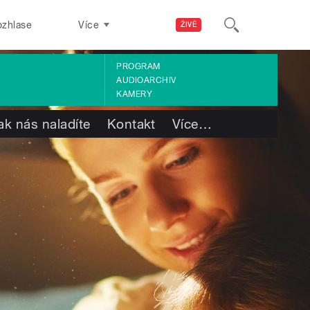
ozhlase
Více
ŽIVĚ
PROGRAM
AUDIOARCHIV
KAMERY
ak nás naladíte
Kontakt
Více
…