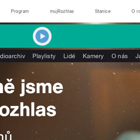
Program
mujRozhlas
Stanice
O r
dioarchiv
Playlisty
Lidé
Kamery
O nás
J