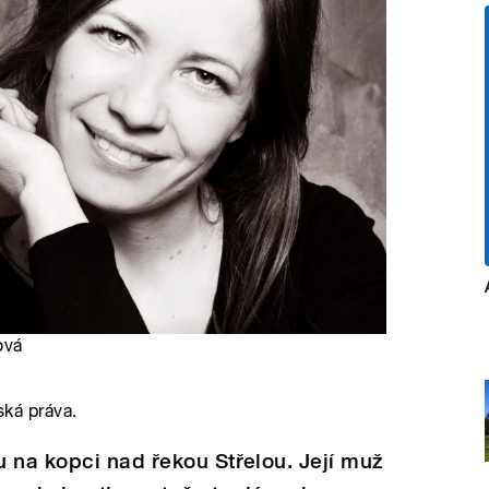
ová
ská práva.
 na kopci nad řekou Střelou. Její muž