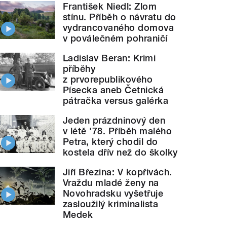
František Niedl: Zlom
stínu. Příběh o návratu do
vydrancovaného domova
v poválečném pohraničí
Ladislav Beran: Krimi
příběhy
z prvorepublikového
Písecka aneb Četnická
pátračka versus galérka
Jeden prázdninový den
v létě '78. Příběh malého
Petra, který chodil do
kostela dřív než do školky
Jiří Březina: V kopřivách.
Vraždu mladé ženy na
Novohradsku vyšetřuje
zasloužilý kriminalista
Medek