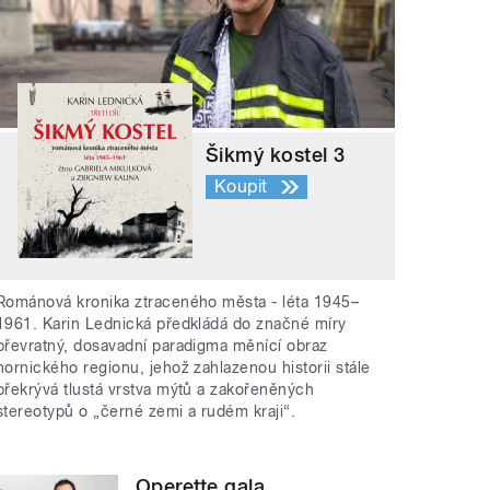
Šikmý kostel 3
Koupit
Románová kronika ztraceného města - léta 1945–
1961. Karin Lednická předkládá do značné míry
převratný, dosavadní paradigma měnící obraz
hornického regionu, jehož zahlazenou historii stále
překrývá tlustá vrstva mýtů a zakořeněných
stereotypů o „černé zemi a rudém kraji“.
Operette gala