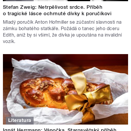
Stefan Zweig: Netrpělivost srdce. Příběh
o tragické lásce ochrnuté dívky k poručíkovi
Mladý poručík Anton Hofmiller se zúčastní slavnosti na
zámku bohatého statkáře. Požádá o tanec jeho dceru
Edith, aniž by si všiml, že dívka je upoutána na invalidní
vozík.
Literatura
Ignát Herrmann: Vánočka. Starosvětský příběh