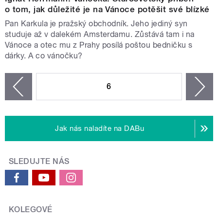
o tom, jak důležité je na Vánoce potěšit své blízké
Pan Karkula je pražský obchodník. Jeho jediný syn
studuje až v dalekém Amsterdamu. Zůstává tam i na
Vánoce a otec mu z Prahy posílá poštou bedničku s
dárky. A co vánočku?
STRÁNKY
6
n
zí
Jak nás naladíte na DABu
SLEDUJTE NÁS
KOLEGOVÉ