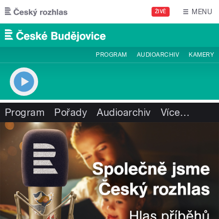
Přejít k hlavnímu obsahu
MENU
ŽIVĚ
PROGRAM
AUDIOARCHIV
KAMERY
Program
Pořady
Audioarchiv
Více
…