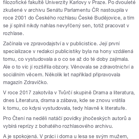
filozofické fakultě Univerzity Karlovy v Praze. Po dvouleté
zkušené v archivu Senátu Parlamentu ČR nastoupila v
roce 2001 do Českého rozhlasu České Budějovice, a tím
se jí splnil nikdy nahlas nevyřčený sen, totiž pracovat v
rozhlase.
Začínala ve zpravodajství a v publicistice. Její první
specializace v redakci publicistiky byla na hony vzdálená
tomu, co vystudovala a o co se až do té doby zajímala.
Ale o to víc jí rozšířila obzory. Věnovala se zdravotnictví a
sociálním věcem. Několik let například připravovala
magazín Zdravíčko.
V roce 2017 zakotvila v Tvůrčí skupině Drama a literatura,
dnes Literatura, drama a zábava, kde se znovu vrátila
k tomu, co kdysi vystudovala, tedy hlavně k literatuře.
Pro Čtení na neděli natáčí povídky jihočeských autorů a
vybírá reprízy z bohatého rozhlasového archivu.
A je spokojená. V práci i doma u lesa se svým mužem,