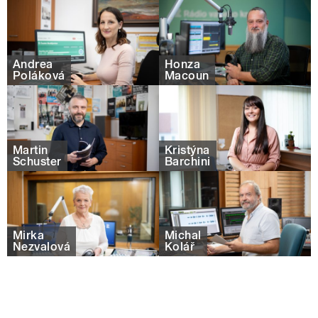
Andrea
Honza
Poláková
Macoun
Martin
Kristýna
Schuster
Barchini
Mirka
Michal
Nezvalová
Kolář