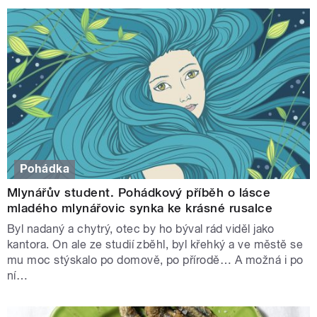
Pohádka
Mlynářův student. Pohádkový příběh o lásce
mladého mlynářovic synka ke krásné rusalce
Byl nadaný a chytrý, otec by ho býval rád viděl jako
kantora. On ale ze studií zběhl, byl křehký a ve městě se
mu moc stýskalo po domově, po přírodě… A možná i po
ní…