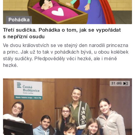
Pohádka
Třetí sudička. Pohádka o tom, jak se vypořádat
s nepřízní osudu
Ve dvou královstvích se ve stejný den narodili princezna
a princ. Jak už to tak v pohádkách bývá, u obou kolébek
stály sudičky. Předpověděly věci hezké, ale i méně
hezké.
31 dílů