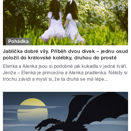
Pohádka
Jablíčka dobré víly. Příběh dvou dívek – jednu osud
položil do královské kolébky, druhou do prosté
Elenka a Alenka jsou si podobné jak kukadla v jedné tváři.
Jenže – Elenka je princezna a Alenka pradlenka. Někdy si
trochu závidí a myslí si, že ta druhá se má lépe...