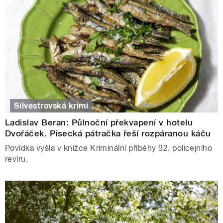
Silvestrovská krimi
Ladislav Beran: Půlnoční překvapení v hotelu
Dvořáček. Písecká pátračka řeší rozpáranou káču
Povídka vyšla v knížce Kriminální příběhy 92. policejního
revíru.