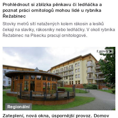
Prohlédnout si zblízka pěnkavu či ledňáčka a
poznat práci ornitologů mohou lidé u rybníka
Řežabinec
Stovky metrů sítí natažených kolem rákosin a lesíků
čekají na slavíky, rákosníky nebo ledňáčky. V okolí rybníka
Řežabinec na Písecku pracují ornitologové.
2 minuty
Regionální
Zateplení, nová okna, úspornější provoz. Domov