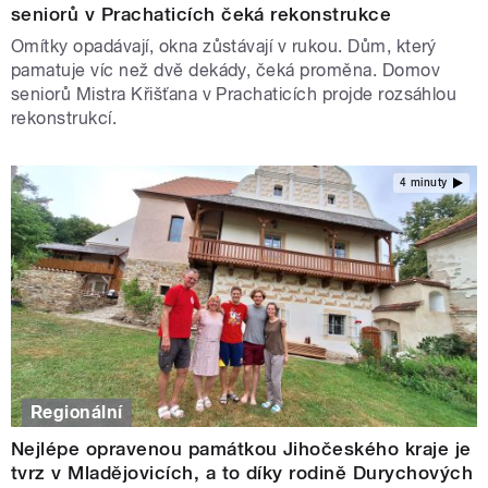
seniorů v Prachaticích čeká rekonstrukce
Omítky opadávají, okna zůstávají v rukou. Dům, který
pamatuje víc než dvě dekády, čeká proměna. Domov
seniorů Mistra Křišťana v Prachaticích projde rozsáhlou
rekonstrukcí.
4 minuty
Regionální
Nejlépe opravenou památkou Jihočeského kraje je
tvrz v Mladějovicích, a to díky rodině Durychových