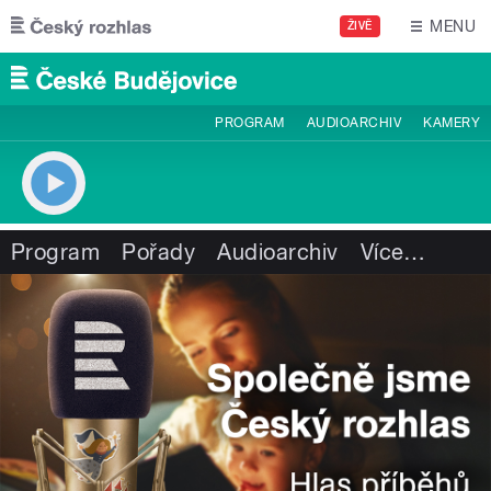
Přejít k hlavnímu obsahu
MENU
ŽIVĚ
PROGRAM
AUDIOARCHIV
KAMERY
Program
Pořady
Audioarchiv
Více
…