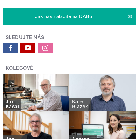
Jak nás naladíte na DABu
SLEDUJTE NÁS
KOLEGOVÉ
Jiří
Karel
Kasal
Blažek