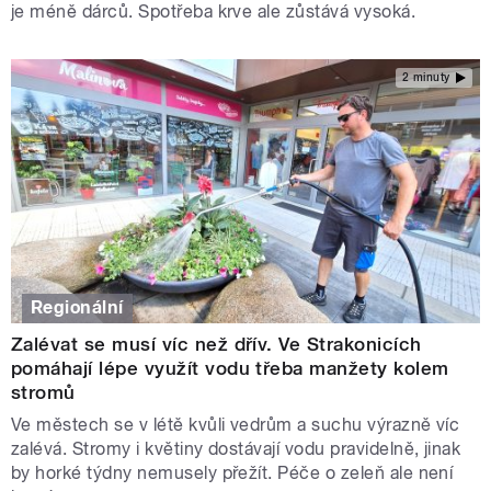
je méně dárců. Spotřeba krve ale zůstává vysoká.
2 minuty
Regionální
Zalévat se musí víc než dřív. Ve Strakonicích
pomáhají lépe využít vodu třeba manžety kolem
stromů
Ve městech se v létě kvůli vedrům a suchu výrazně víc
zalévá. Stromy i květiny dostávají vodu pravidelně, jinak
by horké týdny nemusely přežít. Péče o zeleň ale není