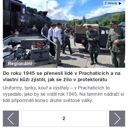
2 minuty
Regionální
Do roku 1945 se přenesli lidé v Prachaticích a na
vlastní kůži zjistili, jak se žilo v protektorátu
Uniformy, tanky, kouř a výstřely – v Prachaticích to
vypadalo, jako by se vrátil rok 1945. Na tamním nádraží si
lidé připomněli konec druhé světové války.
STRÁNKY
2
n
zí