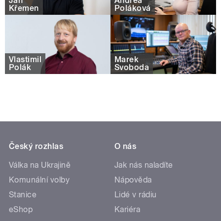
Jan
Andrea
Křemen
Poláková
Vlastimil
Marek
Polák
Svoboda
Český rozhlas
O nás
Válka na Ukrajině
Jak nás naladíte
Komunální volby
Nápověda
Stanice
Lidé v rádiu
eShop
Kariéra