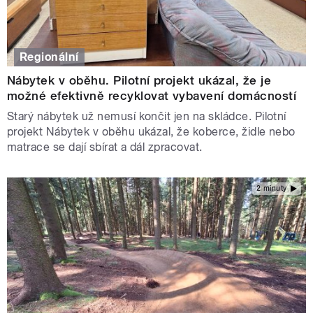
Regionální
Nábytek v oběhu. Pilotní projekt ukázal, že je
možné efektivně recyklovat vybavení domácností
Starý nábytek už nemusí končit jen na skládce. Pilotní
projekt Nábytek v oběhu ukázal, že koberce, židle nebo
matrace se dají sbírat a dál zpracovat.
2 minuty