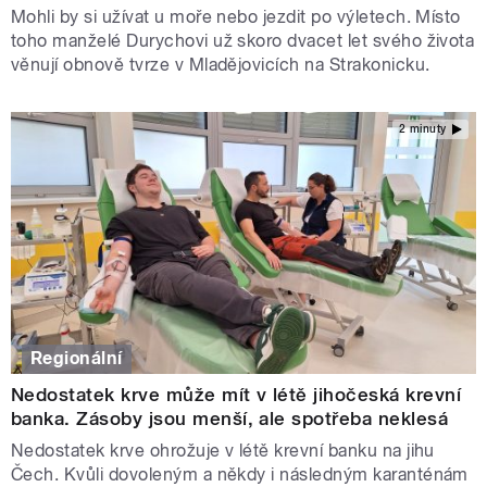
Mohli by si užívat u moře nebo jezdit po výletech. Místo
toho manželé Durychovi už skoro dvacet let svého života
věnují obnově tvrze v Mladějovicích na Strakonicku.
2 minuty
Regionální
Nedostatek krve může mít v létě jihočeská krevní
banka. Zásoby jsou menší, ale spotřeba neklesá
Nedostatek krve ohrožuje v létě krevní banku na jihu
Čech. Kvůli dovoleným a někdy i následným karanténám