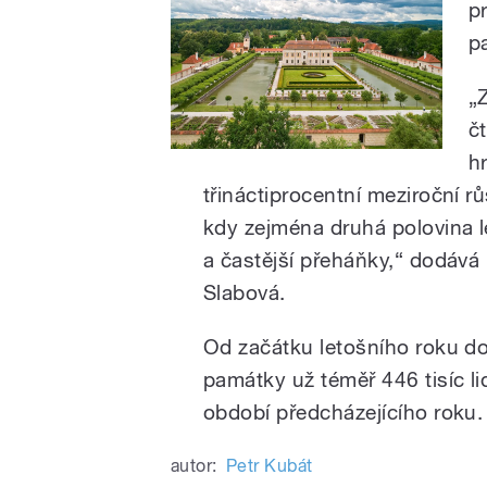
p
p
„
č
h
třináctiprocentní meziroční rů
kdy zejména druhá polovina le
a častější přeháňky,“ dodává
Slabová.
Od začátku letošního roku do
památky už téměř 446 tisíc lid
období předcházejícího roku.
autor:
Petr Kubát