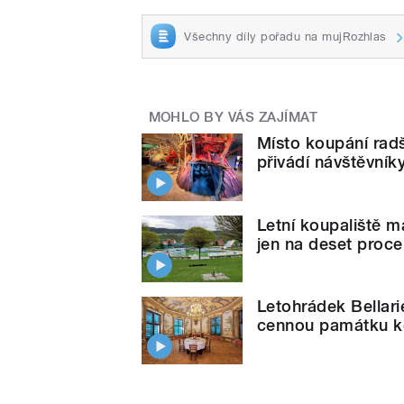
Všechny díly pořadu na mujRozhlas
MOHLO BY VÁS ZAJÍMAT
Místo koupání radš
přivádí návštěvníky
Letní koupaliště m
jen na deset proce
Letohrádek Bellar
cennou památku ko