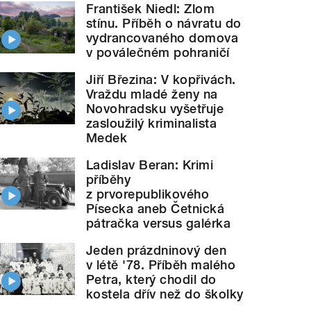
František Niedl: Zlom
stínu. Příběh o návratu do
vydrancovaného domova
v poválečném pohraničí
Jiří Březina: V kopřivách.
Vraždu mladé ženy na
Novohradsku vyšetřuje
zasloužilý kriminalista
Medek
Ladislav Beran: Krimi
příběhy
z prvorepublikového
Písecka aneb Četnická
pátračka versus galérka
Jeden prázdninový den
v létě '78. Příběh malého
Petra, který chodil do
kostela dřív než do školky