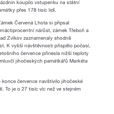
rázdnin koupilo vstupenku na státní
amátky přes 178 tisíc lidí.
Zámek Červená Lhota si připsal
trnáctiprocentní nárůst, zámek Třeboň a
rad Zvíkov zaznamenaly shodně
st. K vyšší návštěvnosti přispělo počasí,
tošního července přinesla nižší teploty
 mluvčí jihočeských památkářů Markéta
 konce července navštívilo jihočeské
í. To je o 27 tisíc víc než ve stejném