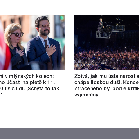
i v mlýnských kolech:
Zpívá, jak mu ústa narostl
ho účasti na pietě k 11.
chápe lidskou duši. Konce
80 tisíc lidí. ‚Schytá to tak
Ztraceného byl podle kriti
'
výjimečný