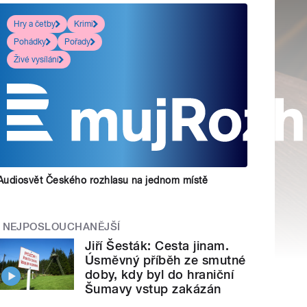
Hry a četby
Krimi
Pohádky
Pořady
Živé vysílání
Audiosvět Českého rozhlasu na jednom místě
NEJPOSLOUCHANĚJŠÍ
Jiří Šesták: Cesta jinam.
Úsměvný příběh ze smutné
doby, kdy byl do hraniční
Šumavy vstup zakázán