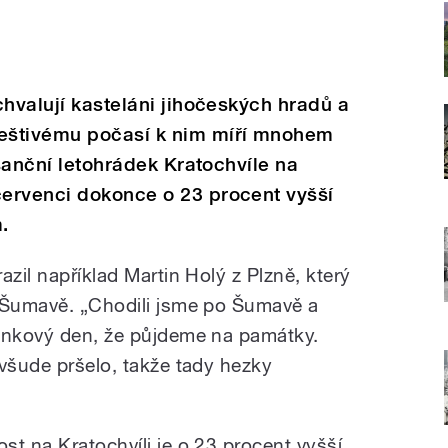
chvalují kasteláni jihočeských hradů a
eštivému počasí k nim míří mnohem
esanční letohrádek Kratochvíle na
ervenci dokonce o 23 procent vyšší
.
azil například Martin Holý z Plzně, který
a Šumavě. „Chodili jsme po Šumavě a
činkový den, že půjdeme na památky.
 všude pršelo, takže tady hezky
st na Kratochvíli je o 23 procent vyšší