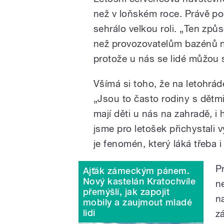
než v loňském roce. Právě po
sehrálo velkou roli. „Ten způs
než provozovatelům bazénů 
protože u nás se lidé můžou 
Všímá si toho, že na letohráde
„Jsou to často rodiny s dětmi
mají děti u nás na zahradě, i
jsme pro letošek přichystali
je fenomén, který láká třeba i
P
Ajťák zámeckým pánem.
Nový kastelán Kratochvíle
n
přemýšlí, jak zapojit
n
mobily a zaujmout mladé
lidi
z