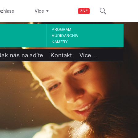
ozhlase
Více
ŽIVĚ
PROGRAM
AUDIOARCHIV
KAMERY
Jak nás naladíte
Kontakt
Více
…