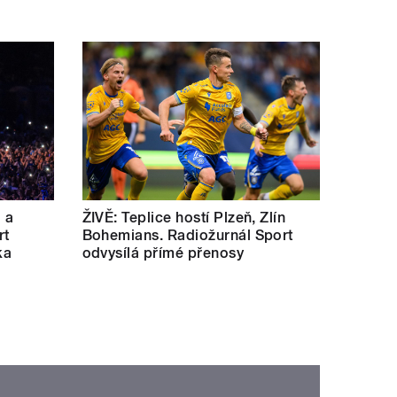
a a
ŽIVĚ: Teplice hostí Plzeň, Zlín
rt
Bohemians. Radiožurnál Sport
ka
odvysílá přímé přenosy