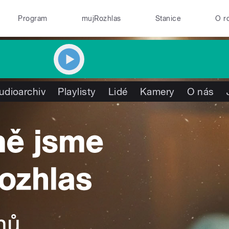
Program
mujRozhlas
Stanice
O r
udioarchiv
Playlisty
Lidé
Kamery
O nás