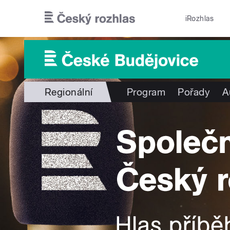
Přejít k hlavnímu obsahu
iRozhlas
Regionální
Program
Pořady
A