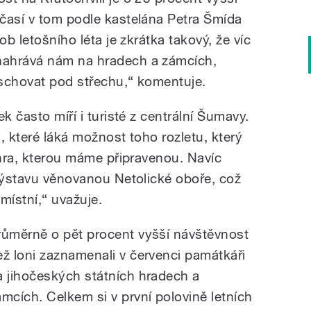
časí v tom podle kastelána Petra Šmída
ob letošního léta je zkrátka takový, že víc
nahrává nám na hradech a zámcích,
schovat pod střechu,“ komentuje.
k často míří i turisté z centrální Šumavy.
, které láká možnost toho rozletu, který
 hra, kterou máme připravenou. Navíc
 výstavu věnovanou Netolické oboře, což
 místní,“ uvažuje.
růměrně o pět procent vyšší návštěvnost
ež loni zaznamenali v červenci památkáři
a jihočeských státních hradech a
ámcích. Celkem si v první polovině letních