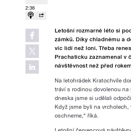
2:36
Letošní rozmarné léto si po
zámků. Díky chladnému a d
víc lidí než loni. Třeba ren
Prachaticku zaznamenal v č
návštěvnost než před rokem
Na letohrádek Kratochvíle dor
tráví s rodinou dovolenou n
dneska jsme si udělali odpo
Když jsme byli na vrcholech,
oschneme,“ říká.
Letošní červencová návštěvno