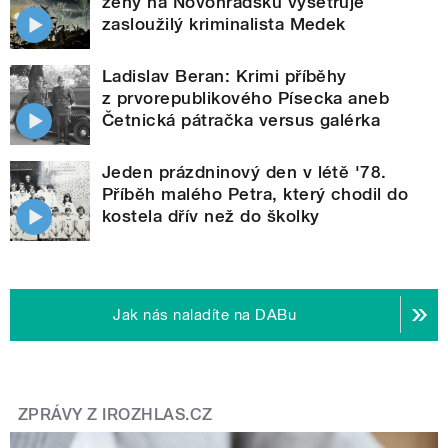
ženy na Novohradsku vyšetřuje
zasloužilý kriminalista Medek
Ladislav Beran: Krimi příběhy
z prvorepublikového Písecka aneb
Četnická pátračka versus galérka
Jeden prázdninový den v létě '78.
Příběh malého Petra, který chodil do
kostela dřív než do školky
Jak nás naladíte na DABu
ZPRÁVY Z IROZHLAS.CZ