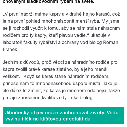
chovaným sladkovodním rybám na světě.
„V první nádrži máme kapry a v druhé hejno karasů, což
je na první pohled mnohonásobně menší ryba. My jsme
se ji rozhodli využít k tomu, aby se nám stala náhradním
rodičem pro ty kapry, kteří plavou vedle,“ ukazuje v
laboratoři fakulty rybářství a ochrany vod biolog Roman
Franěk.
Jedním z důvodů, proč vědci za náhradního rodiče pro
kapra zvolili právě karase zlatého, byla jeho menší
velikost. „Když se karas stane náhradním rodičem,
přinese nám to mnohonásobnou úsporu místa. Také je
ale důležité zmínit, že karas je mnohem odolnější, takže
přežije zhoršenou kvalitu vody,“ říká biolog.
Jihočeský objev může zachraňovat životy. Vědci
vyvinuli lék na klíšťovou encefalitidu