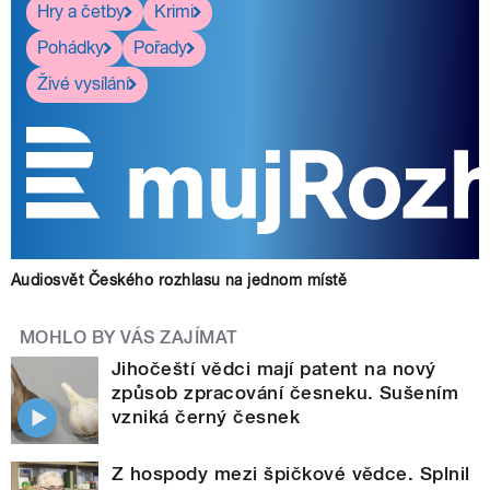
Hry a četby
Krimi
Pohádky
Pořady
Živé vysílání
Audiosvět Českého rozhlasu na jednom místě
MOHLO BY VÁS ZAJÍMAT
Jihočeští vědci mají patent na nový
způsob zpracování česneku. Sušením
vzniká černý česnek
Z hospody mezi špičkové vědce. Splnil