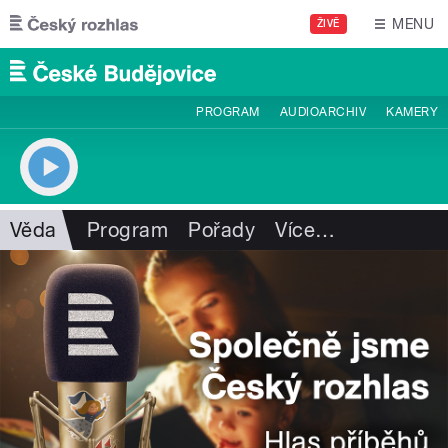
Přejít k hlavnímu obsahu
MENU
ŽIVĚ
PROGRAM
AUDIOARCHIV
KAMERY
Věda
Program
Pořady
Více
…