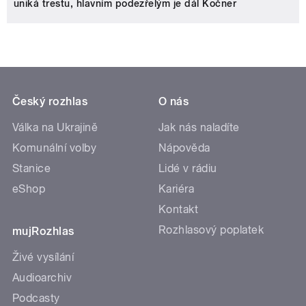
uniká trestu, hlavním podezřelým je dál Kočner
Český rozhlas
O nás
Válka na Ukrajině
Jak nás naladíte
Komunální volby
Nápověda
Stanice
Lidé v rádiu
eShop
Kariéra
Kontakt
Rozhlasový poplatek
mujRozhlas
Živé vysílání
Audioarchiv
Podcasty