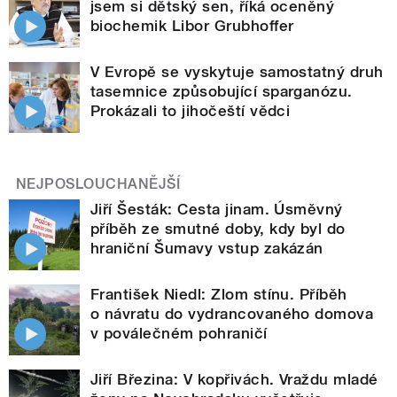
jsem si dětský sen, říká oceněný
biochemik Libor Grubhoffer
V Evropě se vyskytuje samostatný druh
tasemnice způsobující sparganózu.
Prokázali to jihočeští vědci
NEJPOSLOUCHANĚJŠÍ
Jiří Šesták: Cesta jinam. Úsměvný
příběh ze smutné doby, kdy byl do
hraniční Šumavy vstup zakázán
František Niedl: Zlom stínu. Příběh
o návratu do vydrancovaného domova
v poválečném pohraničí
Jiří Březina: V kopřivách. Vraždu mladé