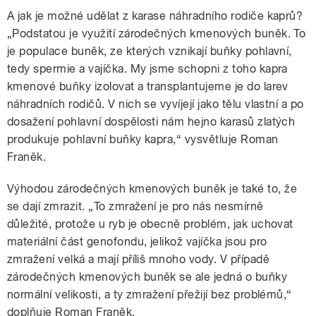
A jak je možné udělat z karase náhradního rodiče kaprů?
„Podstatou je využití zárodečných kmenových buněk. To
je populace buněk, ze kterých vznikají buňky pohlavní,
tedy spermie a vajíčka. My jsme schopni z toho kapra
kmenové buňky izolovat a transplantujeme je do larev
náhradních rodičů. V nich se vyvíjejí jako tělu vlastní a po
dosažení pohlavní dospělosti nám hejno karasů zlatých
produkuje pohlavní buňky kapra,“ vysvětluje Roman
Franěk.
Výhodou zárodečných kmenových buněk je také to, že
se dají zmrazit. „To zmražení je pro nás nesmírně
důležité, protože u ryb je obecně problém, jak uchovat
materiální část genofondu, jelikož vajíčka jsou pro
zmražení velká a mají příliš mnoho vody. V případě
zárodečných kmenových buněk se ale jedná o buňky
normální velikosti, a ty zmražení přežijí bez problémů,“
doplňuje Roman Franěk.