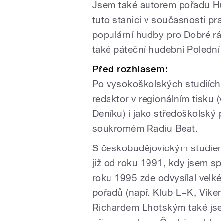
Jsem také autorem pořadu H
tuto stanici v současnosti pra
populární hudby pro Dobré r
také páteční hudební Polední 
Před rozhlasem:
Po vysokoškolských studiích 
redaktor v regionálním tisku (
Deníku) i jako středoškolský
soukromém Radiu Beat.
S českobudějovickým studie
již od roku 1991, kdy jsem s
roku 1995 zde odvysílal velk
pořadů (např. Klub L+K, Víken
Richardem Lhotským také jsem