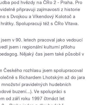
udba pod hvězdy na ČRo 2 - Praha. Pro
videlně připravuji zajímavosti z historie
áno s Dvojkou a Víkendový Kolotoč a
hrátky. Spolupracuji též s ČRo Vltava.
jsem v 90. letech pracoval jako vedoucí
vedl jsem i regionální kulturní přílohu
 pedagog. Nějaký čas jsem také působil v
m Českého rozhlasu jsem spolupracoval
polečně s Richardem Lhotským až do jara
é množství pravidelných hudebních
dové buzení...). Ve spolupráci s
 od září roku 1997 čtrnáct let