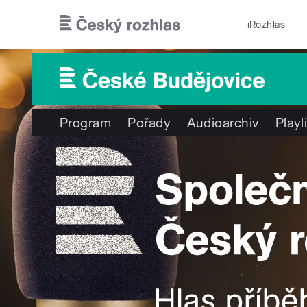
Přejít k hlavnímu obsahu
iRozhlas
Program
Pořady
Audioarchiv
Playl