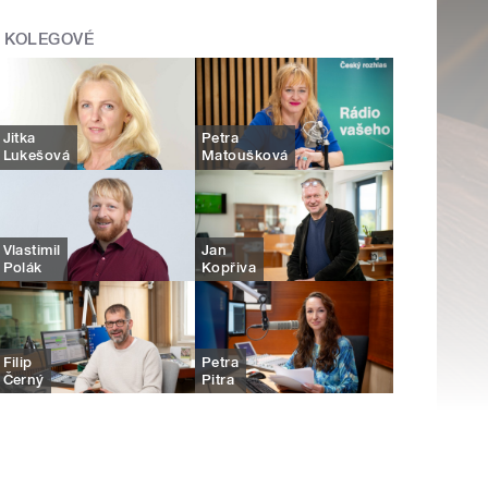
KOLEGOVÉ
Jitka
Petra
Lukešová
Matoušková
Vlastimil
Jan
Polák
Kopřiva
Filip
Petra
Černý
Pitra