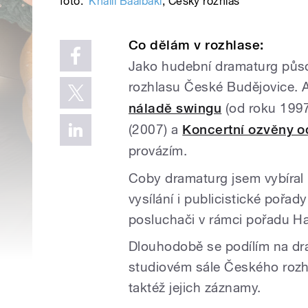
foto:
Khalil Baalbaki
,
Český rozhlas
Co dělám v rozhlase:
Jako hudební dramaturg půs
rozhlasu České Budějovice.
náladě swingu
(od roku 199
(2007) a
Koncertní ozvěny od
provázím.
Coby dramaturg jsem vybíral
vysílání i publicistické pořad
posluchači v rámci pořadu Ha
Dlouhodobě se podílím na dr
studiovém sále Českého rozhl
taktéž jejich záznamy.