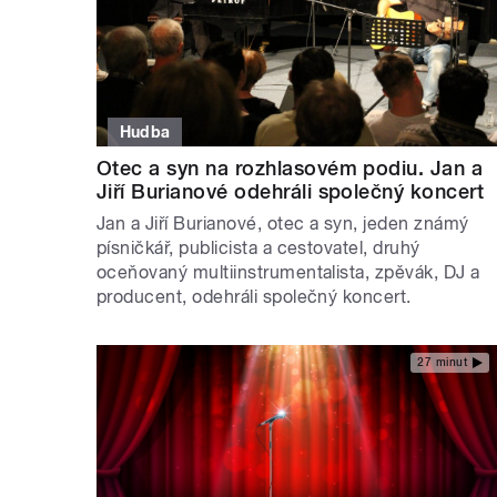
Hudba
Otec a syn na rozhlasovém podiu. Jan a
Jiří Burianové odehráli společný koncert
Jan a Jiří Burianové, otec a syn, jeden známý
písničkář, publicista a cestovatel, druhý
oceňovaný multiinstrumentalista, zpěvák, DJ a
producent, odehráli společný koncert.
27 minut