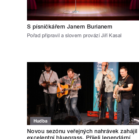
S písničkářem Janem Burianem
Pořad připravil a slovem provází Jiří Kasal
Hudba
Novou sezónu veřejných nahrávek zahájil
excelentní bluegrass. Přijeli legendární