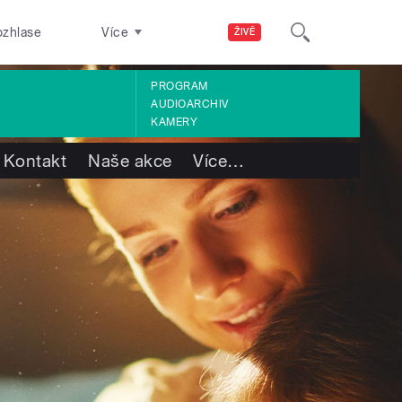
ozhlase
Více
ŽIVĚ
PROGRAM
AUDIOARCHIV
KAMERY
Kontakt
Naše akce
Více
…