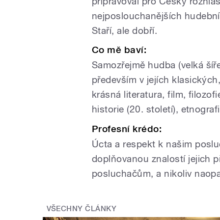
připravoval pro Český rozhla
nejposlouchanějších hudební
Staří, ale dobří.
Co mě baví:
Samozřejmě hudba (velká šíře
především v jejích klasický
krásná literatura, film, filoz
historie (20. století), etnografi
Profesní krédo:
Úcta a respekt k našim posl
doplňovanou znalostí jejich p
posluchačům, a nikoliv naop
VŠECHNY ČLÁNKY