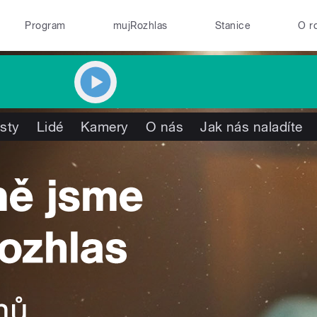
Program
mujRozhlas
Stanice
O r
isty
Lidé
Kamery
O nás
Jak nás naladíte