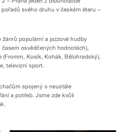
s 2 – Praha jeden z dlouhodobě
 pořadů svého druhu v českém éteru –
 žánrů populární a jazzové hudby
ch, časem osvědčených hodnotách),
ofie (Fromm, Kosík, Kohák, Bělohradský),
e, televizní sport.
uchačům spojený s neustále
řání a potřeb. Jsme zde kvůli
ak.