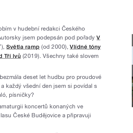
obím v hudební redakci Českého
 Autorsky jsem podepsán pod pořady
V
7),
Světla ramp
(od 2000),
Vlídné tóny
 Tří lvů
(2019). Všechny také slovem
 bezmála deset let hudbu pro proudové
y a každý všední den jsem si povídal s
ló, písničky?
amaturgii koncertů konaných ve
asu České Budějovice a připravuji