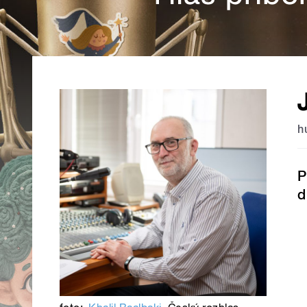
h
P
d