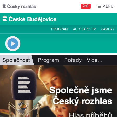
Přejít k hlavnímu obsahu
MENU
ŽIVĚ
PROGRAM
AUDIOARCHIV
KAMERY
Společnost
Program
Pořady
Více
…