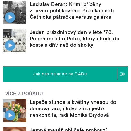
Ladislav Beran: Krimi příběhy
z prvorepublikového Písecka aneb
Četnická pátračka versus galérka
Jeden prázdninový den v létě '78.
Příběh malého Petra, který chodil do
kostela dřív než do školky
Jak nás naladíte na DABu
VÍCE Z POŘADU
Lapače slunce a květiny vnesou do
domova jaro, i když zima ještě
neskončila, radí Monika Brýdová
Jemná masáž obličeje probouzí