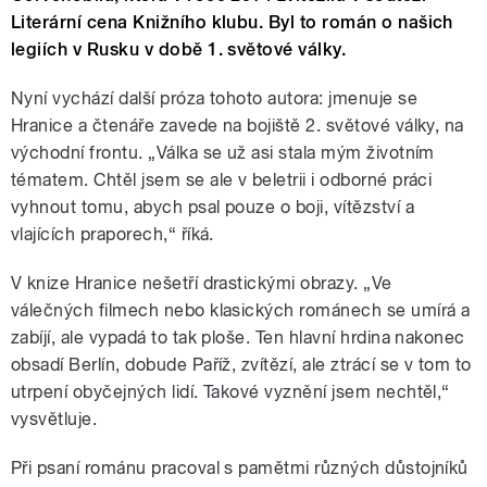
Literární cena Knižního klubu. Byl to román o našich
legiích v Rusku v době 1. světové války.
Nyní vychází další próza tohoto autora: jmenuje se
Hranice a čtenáře zavede na bojiště 2. světové války, na
východní frontu. „Válka se už asi stala mým životním
tématem. Chtěl jsem se ale v beletrii i odborné práci
vyhnout tomu, abych psal pouze o boji, vítězství a
vlajících praporech,“ říká.
V knize Hranice nešetří drastickými obrazy. „Ve
válečných filmech nebo klasických románech se umírá a
zabíjí, ale vypadá to tak ploše. Ten hlavní hrdina nakonec
obsadí Berlín, dobude Paříž, zvítězí, ale ztrácí se v tom to
utrpení obyčejných lidí. Takové vyznění jsem nechtěl,“
vysvětluje.
Při psaní románu pracoval s pamětmi různých důstojníků