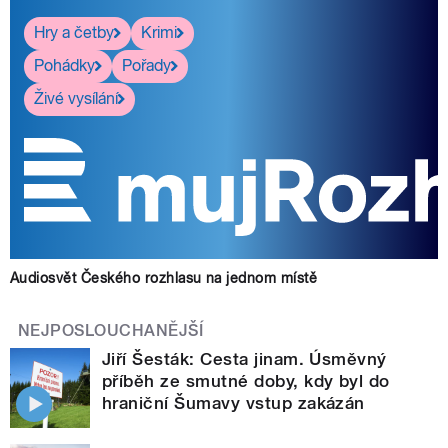
Hry a četby
Krimi
Pohádky
Pořady
Živé vysílání
Audiosvět Českého rozhlasu na jednom místě
NEJPOSLOUCHANĚJŠÍ
Jiří Šesták: Cesta jinam. Úsměvný
příběh ze smutné doby, kdy byl do
hraniční Šumavy vstup zakázán