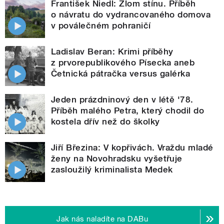
František Niedl: Zlom stínu. Příběh
o návratu do vydrancovaného domova
v poválečném pohraničí
Ladislav Beran: Krimi příběhy
z prvorepublikového Písecka aneb
Četnická pátračka versus galérka
Jeden prázdninový den v létě '78.
Příběh malého Petra, který chodil do
kostela dřív než do školky
Jiří Březina: V kopřivách. Vraždu mladé
ženy na Novohradsku vyšetřuje
zasloužilý kriminalista Medek
Jak nás naladíte na DABu