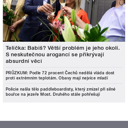
Telička: Babiš? Větší problém je jeho okolí.
S neskutečnou arogancí se přikrývají
absurdní věci
PRŮZKUM: Podle 72 procent Čechů nedělá vláda dost
proti extrémním teplotám. Obavy mají nejvíce mladí
Policie našla tělo paddleboardisty, který zmizel při silné
bouřce na jezeře Most. Druhého stále pohřešují