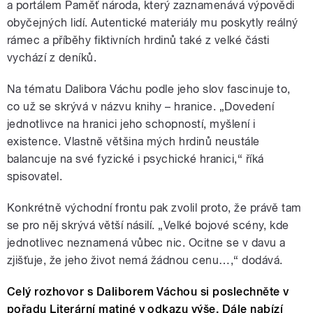
a portálem Paměť národa, který zaznamenává výpovědi
obyčejných lidí. Autentické materiály mu poskytly reálný
rámec a příběhy fiktivních hrdinů také z velké části
vychází z deníků.
Na tématu Dalibora Váchu podle jeho slov fascinuje to,
co už se skrývá v názvu knihy – hranice. „Dovedení
jednotlivce na hranici jeho schopností, myšlení i
existence. Vlastně většina mých hrdinů neustále
balancuje na své fyzické i psychické hranici,“ říká
spisovatel.
Konkrétně východní frontu pak zvolil proto, že právě tam
se pro něj skrývá větší násilí. „Velké bojové scény, kde
jednotlivec neznamená vůbec nic. Ocitne se v davu a
zjišťuje, že jeho život nemá žádnou cenu…,“ dodává.
Celý rozhovor s Daliborem Váchou si poslechněte v
pořadu Literární matiné v odkazu výše. Dále nabízí