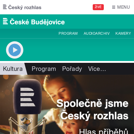
Přejít k hlavnímu obsahu
MENU
ŽIVĚ
PROGRAM
AUDIOARCHIV
KAMERY
Kultura
Program
Pořady
Více
…