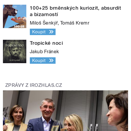
100+25 brněnských kuriozit, absurdit
a bizarností
Miloš Šenkýř, Tomáš Kremr
Koupit
Tropické noci
Jakub Fránek
Koupit
ZPRÁVY Z IROZHLAS.CZ