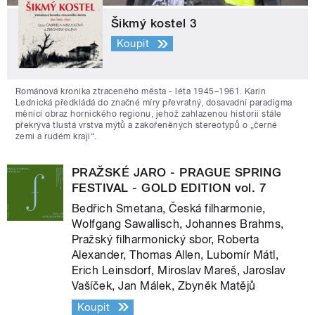
Šikmý kostel 3
Koupit
Románová kronika ztraceného města - léta 1945–1961. Karin
Lednická předkládá do značné míry převratný, dosavadní paradigma
měnící obraz hornického regionu, jehož zahlazenou historii stále
překrývá tlustá vrstva mýtů a zakořeněných stereotypů o „černé
zemi a rudém kraji“.
PRAŽSKÉ JARO - PRAGUE SPRING
FESTIVAL - GOLD EDITION vol. 7
Bedřich Smetana, Česká filharmonie,
Wolfgang Sawallisch, Johannes Brahms,
Pražský filharmonický sbor, Roberta
Alexander, Thomas Allen, Lubomír Mátl,
Erich Leinsdorf, Miroslav Mareš, Jaroslav
Vašíček, Jan Málek, Zbyněk Matějů
Koupit