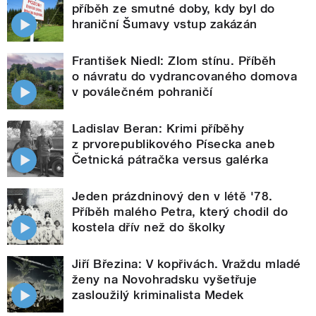
příběh ze smutné doby, kdy byl do
hraniční Šumavy vstup zakázán
František Niedl: Zlom stínu. Příběh
o návratu do vydrancovaného domova
v poválečném pohraničí
Ladislav Beran: Krimi příběhy
z prvorepublikového Písecka aneb
Četnická pátračka versus galérka
Jeden prázdninový den v létě '78.
Příběh malého Petra, který chodil do
kostela dřív než do školky
Jiří Březina: V kopřivách. Vraždu mladé
ženy na Novohradsku vyšetřuje
zasloužilý kriminalista Medek