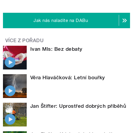
Jak nás naladíte na DABu
VÍCE Z POŘADU
Ivan Mls: Bez debaty
Věra Hlaváčková: Letní bouřky
Jan Štifter: Uprostřed dobrých příběhů