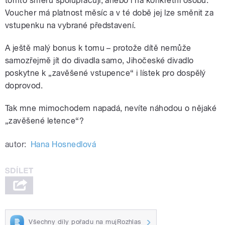
tomto směru spolupracují, anebo i na konkrétní osobu.
Voucher má platnost měsíc a v té době jej lze směnit za
vstupenku na vybrané představení.
A ještě malý bonus k tomu – protože dítě nemůže
samozřejmě jít do divadla samo, Jihočeské divadlo
poskytne k „zavěšené vstupence“ i lístek pro dospělý
doprovod.
Tak mne mimochodem napadá, nevíte náhodou o nějaké
„zavěšené letence“?
autor:
Hana Hosnedlová
Všechny díly pořadu na mujRozhlas