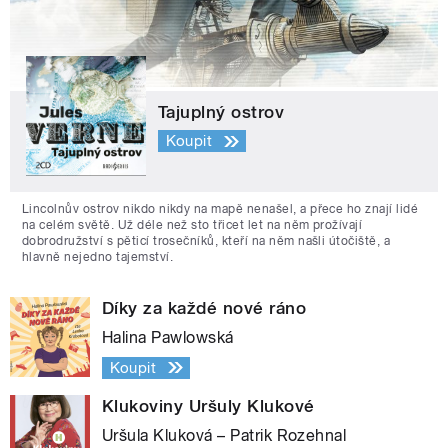
Tajuplný ostrov
Koupit
Lincolnův ostrov nikdo nikdy na mapě nenašel, a přece ho znají lidé
na celém světě. Už déle než sto třicet let na něm prožívají
dobrodružství s pěticí trosečníků, kteří na něm našli útočiště, a
hlavně nejedno tajemství.
Díky za každé nové ráno
Halina Pawlowská
Koupit
Klukoviny Uršuly Klukové
Uršula Kluková – Patrik Rozehnal