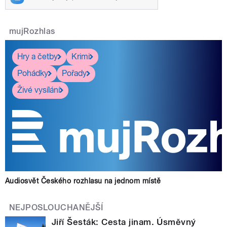
mujRozhlas
Hry a četby
Krimi
Pohádky
Pořady
Živé vysílání
Audiosvět Českého rozhlasu na jednom místě
NEJPOSLOUCHANĚJŠÍ
Jiří Šesták: Cesta jinam. Úsměvný