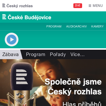
Přejít k hlavnímu obsahu
MENU
ŽIVĚ
PROGRAM
AUDIOARCHIV
KAMERY
Zábava
Program
Pořady
Více
…