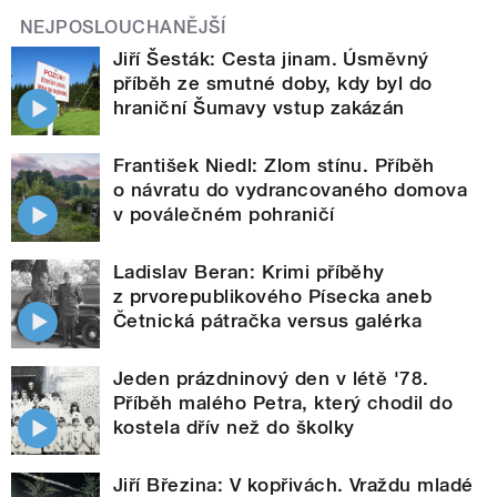
NEJPOSLOUCHANĚJŠÍ
Jiří Šesták: Cesta jinam. Úsměvný
příběh ze smutné doby, kdy byl do
hraniční Šumavy vstup zakázán
František Niedl: Zlom stínu. Příběh
o návratu do vydrancovaného domova
v poválečném pohraničí
Ladislav Beran: Krimi příběhy
z prvorepublikového Písecka aneb
Četnická pátračka versus galérka
Jeden prázdninový den v létě '78.
Příběh malého Petra, který chodil do
kostela dřív než do školky
Jiří Březina: V kopřivách. Vraždu mladé