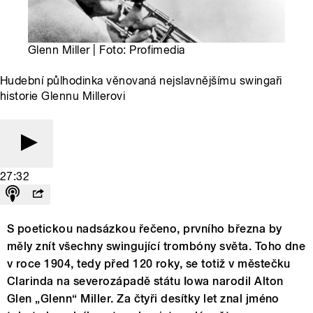
Glenn Miller | Foto: Profimedia
Hudební půlhodinka věnovaná nejslavnějšímu swingaři
historie Glennu Millerovi
27:32
S poetickou nadsázkou řečeno, prvního března by
měly znít všechny swingující trombóny světa. Toho dne
v roce 1904, tedy před 120 roky, se totiž v městečku
Clarinda na severozápadě státu Iowa narodil Alton
Glen „Glenn“ Miller. Za čtyři desítky let znal jméno