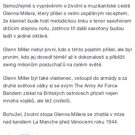
Samozřejmě s vyprávěním o životní a muzikantské cestě
Glenna Millera, který přišel s velmi úspěšným receptem,
že klarinet bude hrát melodickou linku s tenor saxofonem
držícím stejnou notu, zatímco tři další saxofony budou
ladit v jediné oktávě.
Glenn Miller nebyl první, kdo s tímto pojetím přišel, ale byl
prvním, kdo jej dovedl téměř až k dokonalosti a přiblížil
swing milionům posluchačů na celém světě.
Glenn Miller byl také vlastenec, vstoupil do armády a za
druhé světové války si se svým The Army Air Force
Bandem získal na Britských ostrovech přízeň nejen
mnoha vojáků, ale též civilistů.
Bohužel, životní stopa Glenna Millera se ztratila v mlze
nad kanálem La Manche před Vánocemi roku 1944.