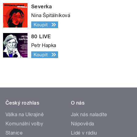
Severka
Nina Špitálníková
Koupit
80 LIVE
Petr Hapka
Koupit
Český rozhlas
O nás
Válka na Ukrajině
Jak nás naladíte
Komunální volby
Nápověda
Stanice
Lidé v rádiu