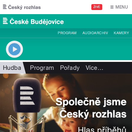
Přejít k hlavnímu obsahu
MENU
ŽIVĚ
PROGRAM
AUDIOARCHIV
KAMERY
Hudba
Program
Pořady
Více
…