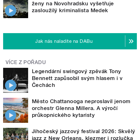
ženy na Novohradsku vyšetřuje
zasloužilý kriminalista Medek
Jak nás naladíte na DABu
VÍCE Z POŘADU
Legendární swingový zpěvák Tony
Bennett zapůsobil svým hlasem i v
Čechách
Město Chattanooga neproslavil jenom
orchestr Glenna Millera. A výročí
průkopnického kytaristy
Jihočeský jazzový festival 2026: Skvělý
jazz z New Orleans, klezmer i rozlučka