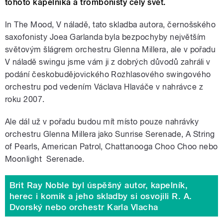
tohoto kapelníka a trombonisty celý svět.
In The Mood, V náladě, tato skladba autora, černošského
saxofonisty Joea Garlanda byla bezpochyby největším
světovým šlágrem orchestru Glenna Millera, ale v pořadu
V náladě swingu jsme vám ji z dobrých důvodů zahráli v
podání českobudějovického Rozhlasového swingového
orchestru pod vedením Václava Hlaváče v nahrávce z
roku 2007.
Ale dál už v pořadu budou mít místo pouze nahrávky
orchestru Glenna Millera jako Sunrise Serenade, A String
of Pearls, American Patrol, Chattanooga Choo Choo nebo
Moonlight Serenade.
Brit Ray Noble byl úspěšný autor, kapelník,
herec i komik a jeho skladby si osvojili R. A.
Dvorský nebo orchestr Karla Vlacha