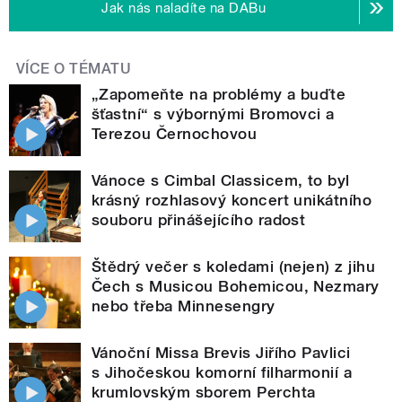
Jak nás naladíte na DABu
VÍCE O TÉMATU
„Zapomeňte na problémy a buďte
šťastní“ s výbornými Bromovci a
Terezou Černochovou
Vánoce s Cimbal Classicem, to byl
krásný rozhlasový koncert unikátního
souboru přinášejícího radost
Štědrý večer s koledami (nejen) z jihu
Čech s Musicou Bohemicou, Nezmary
nebo třeba Minnesengry
Vánoční Missa Brevis Jiřího Pavlici
s Jihočeskou komorní filharmonií a
krumlovským sborem Perchta