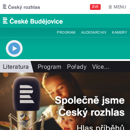
Přejít k hlavnímu obsahu
MENU
ŽIVĚ
PROGRAM
AUDIOARCHIV
KAMERY
Literatura
Program
Pořady
Více
…