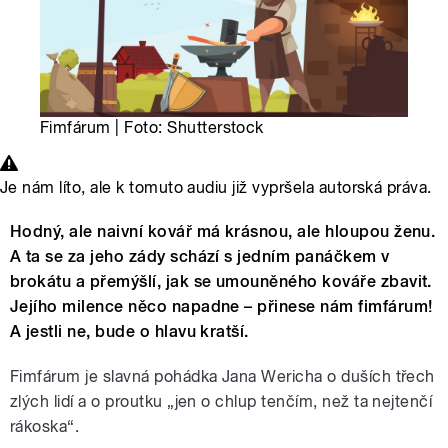
Fimfárum | Foto: Shutterstock
Je nám líto, ale k tomuto audiu již vypršela autorská práva.
Hodný, ale naivní kovář má krásnou, ale hloupou ženu.
A ta se za jeho zády schází s jedním panáčkem v
brokátu a přemýšlí, jak se umouněného kováře zbavit.
Jejího milence něco napadne – přinese nám fimfárum!
A jestli ne, bude o hlavu kratší.
Fimfárum je slavná pohádka Jana Wericha o duších třech
zlých lidí a o proutku „jen o chlup tenčím, než ta nejtenčí
rákoska“.