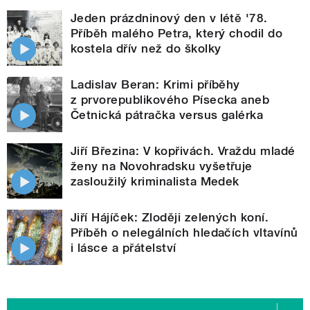
Jeden prázdninový den v létě '78.
Příběh malého Petra, který chodil do
kostela dřív než do školky
Ladislav Beran: Krimi příběhy
z prvorepublikového Písecka aneb
Četnická pátračka versus galérka
Jiří Březina: V kopřivách. Vraždu mladé
ženy na Novohradsku vyšetřuje
zasloužilý kriminalista Medek
Jiří Hájíček: Zloději zelených koní.
Příběh o nelegálních hledačích vltavínů
i lásce a přátelství