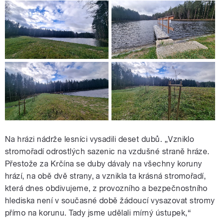
Na hrázi nádrže lesníci vysadili deset dubů. „Vzniklo
stromořadí odrostlých sazenic na vzdušné straně hráze.
Přestože za Krčína se duby dávaly na všechny koruny
hrází, na obě dvě strany, a vznikla ta krásná stromořadí,
která dnes obdivujeme, z provozního a bezpečnostního
hlediska není v současné době žádoucí vysazovat stromy
přímo na korunu. Tady jsme udělali mírný ústupek,“