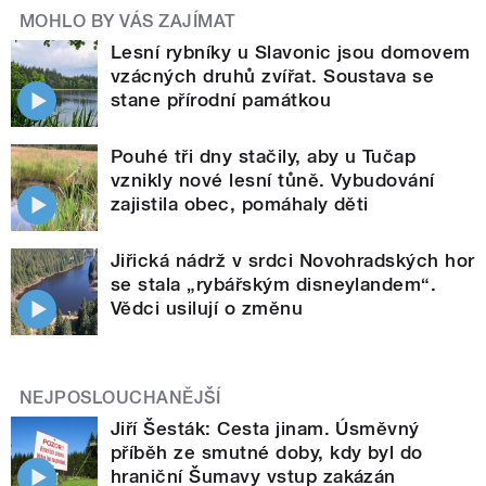
MOHLO BY VÁS ZAJÍMAT
Lesní rybníky u Slavonic jsou domovem
vzácných druhů zvířat. Soustava se
stane přírodní památkou
Pouhé tři dny stačily, aby u Tučap
vznikly nové lesní tůně. Vybudování
zajistila obec, pomáhaly děti
Jiřická nádrž v srdci Novohradských hor
se stala „rybářským disneylandem“.
Vědci usilují o změnu
NEJPOSLOUCHANĚJŠÍ
Jiří Šesták: Cesta jinam. Úsměvný
příběh ze smutné doby, kdy byl do
hraniční Šumavy vstup zakázán