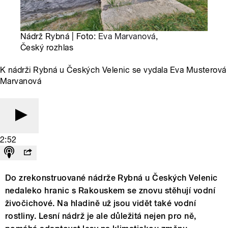
Nádrž Rybná | Foto:
Eva Marvanová
,
Český rozhlas
K nádrži Rybná u Českých Velenic se vydala Eva Musterová
Marvanová
2:52
Do zrekonstruované nádrže Rybná u Českých Velenic
nedaleko hranic s Rakouskem se znovu stěhují vodní
živočichové. Na hladině už jsou vidět také vodní
rostliny. Lesní nádrž je ale důležitá nejen pro ně,