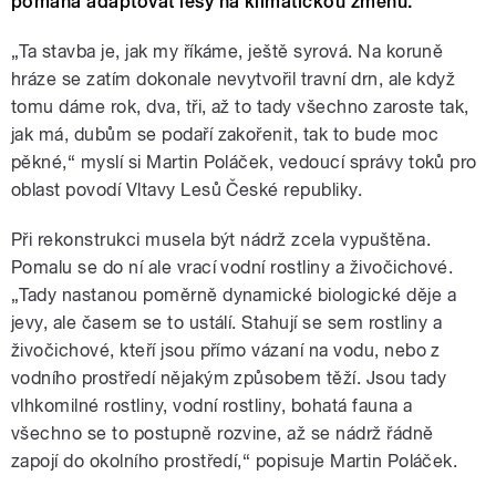
pomáhá adaptovat lesy na klimatickou změnu.
„Ta stavba je, jak my říkáme, ještě syrová. Na koruně
hráze se zatím dokonale nevytvořil travní drn, ale když
tomu dáme rok, dva, tři, až to tady všechno zaroste tak,
jak má, dubům se podaří zakořenit, tak to bude moc
pěkné,“ myslí si Martin Poláček, vedoucí správy toků pro
oblast povodí Vltavy Lesů České republiky.
Při rekonstrukci musela být nádrž zcela vypuštěna.
Pomalu se do ní ale vrací vodní rostliny a živočichové.
„Tady nastanou poměrně dynamické biologické děje a
jevy, ale časem se to ustálí. Stahují se sem rostliny a
živočichové, kteří jsou přímo vázaní na vodu, nebo z
vodního prostředí nějakým způsobem těží. Jsou tady
vlhkomilné rostliny, vodní rostliny, bohatá fauna a
všechno se to postupně rozvine, až se nádrž řádně
zapojí do okolního prostředí,“ popisuje Martin Poláček.