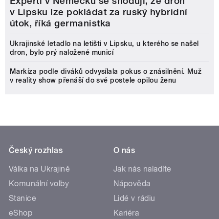
Experti v Německu se shodují, že dron
v Lipsku lze pokládat za ruský hybridní
útok, říká germanistka
Ukrajinské letadlo na letišti v Lipsku, u kterého se našel
dron, bylo prý naložené municí
Markíza podle diváků odvysílala pokus o znásilnění. Muž
v reality show přenáší do své postele opilou ženu
Český rozhlas
O nás
Válka na Ukrajině
Jak nás naladíte
Komunální volby
Nápověda
Stanice
Lidé v rádiu
eShop
Kariéra