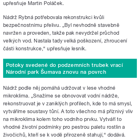
upřesňuje Martin Poláček.
Nádrž Rybná potřebovala rekonstrukci kvůli
bezpečnostnímu přelivu. „Byl nevhodně stavebně
navržen a proveden, takže pak nevydržel průchod
velkých vod. Nastala tady velká poškození, zhroucení
části konstrukce,“ upřesňuje lesník.
Potoky svedené do podzemních trubek vrací
Národní park Šumava znovu na povrch
Nádrž podle něj pomáhá udržovat v lese vhodné
mikroklima. „Snažíme se obnovovat vodní nádrže,
rekonstruovat je v zaniklých profilech, kde to má smysl,
vytváříme soustavy tůní. A toto všechno má příznivý vliv
na mikroklima kolem toho vodního prvku. Vytváří to
vhodné životní podmínky pro pestrou paletu rostlin a
živočichů, kteří se k vodě přirozeně stahují,“ dodává.