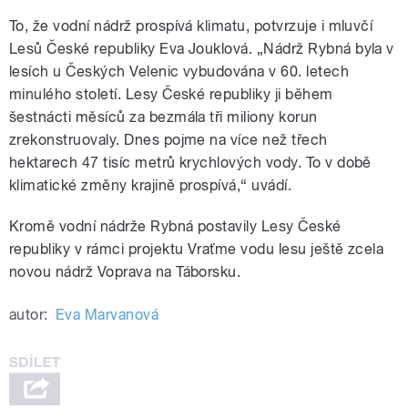
To, že vodní nádrž prospívá klimatu, potvrzuje i mluvčí
Lesů České republiky Eva Jouklová. „Nádrž Rybná byla v
lesích u Českých Velenic vybudována v 60. letech
minulého století. Lesy České republiky ji během
šestnácti měsíců za bezmála tři miliony korun
zrekonstruovaly. Dnes pojme na více než třech
hektarech 47 tisíc metrů krychlových vody. To v době
klimatické změny krajině prospívá,“ uvádí.
Kromě vodní nádrže Rybná postavily Lesy České
republiky v rámci projektu Vraťme vodu lesu ještě zcela
novou nádrž Voprava na Táborsku.
autor:
Eva Marvanová