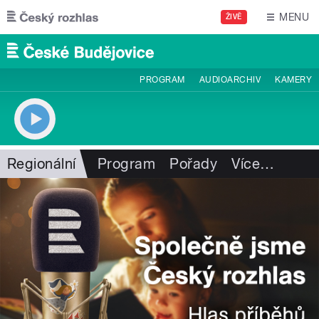
Přejít k hlavnímu obsahu
MENU
ŽIVĚ
PROGRAM
AUDIOARCHIV
KAMERY
Regionální
Program
Pořady
Více
…