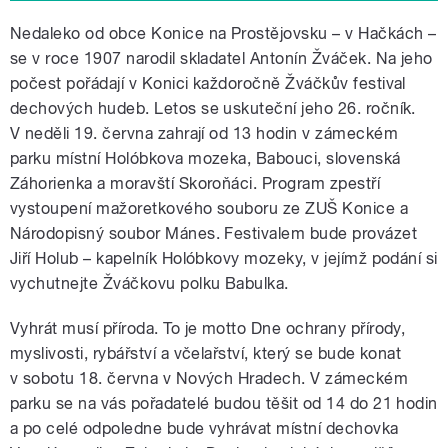
Nedaleko od obce Konice na Prostějovsku – v Hačkách –
se v roce 1907 narodil skladatel Antonín Žváček. Na jeho
počest pořádají v Konici každoročně Žváčkův festival
dechových hudeb. Letos se uskuteční jeho 26. ročník.
V neděli 19. června zahrají od 13 hodin v zámeckém
parku místní Holóbkova mozeka, Babouci, slovenská
Záhorienka a moravští Skoroňáci. Program zpestří
vystoupení mažoretkového souboru ze ZUŠ Konice a
Národopisný soubor Mánes. Festivalem bude provázet
Jiří Holub – kapelník Holóbkovy mozeky, v jejímž podání si
vychutnejte Žváčkovu polku Babulka.
Vyhrát musí příroda. To je motto Dne ochrany přírody,
myslivosti, rybářství a včelařství, který se bude konat
v sobotu 18. června v Nových Hradech. V zámeckém
parku se na vás pořadatelé budou těšit od 14 do 21 hodin
a po celé odpoledne bude vyhrávat místní dechovka