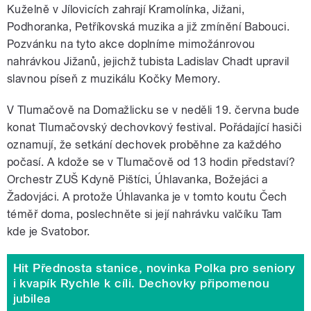
Kuželně v Jílovicích zahrají Kramolínka, Jižani,
Podhoranka, Petříkovská muzika a již zmínění Babouci.
Pozvánku na tyto akce doplníme mimožánrovou
nahrávkou Jižanů, jejichž tubista Ladislav Chadt upravil
slavnou píseň z muzikálu Kočky Memory.
V Tlumačově na Domažlicku se v neděli 19. června bude
konat Tlumačovský dechovkový festival. Pořádající hasiči
oznamují, že setkání dechovek proběhne za každého
počasí. A kdože se v Tlumačově od 13 hodin představí?
Orchestr ZUŠ Kdyně Pištíci, Úhlavanka, Božejáci a
Žadovjáci. A protože Úhlavanka je v tomto koutu Čech
téměř doma, poslechněte si její nahrávku valčíku Tam
kde je Svatobor.
Hit Přednosta stanice, novinka Polka pro seniory
i kvapík Rychle k cíli. Dechovky připomenou
jubilea