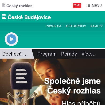
Přejít k hlavnímu obsahu
MENU
ŽIVĚ
PROGRAM
AUDIOARCHIV
KAMERY
Dechová hudba
Program
Pořady
Více
…