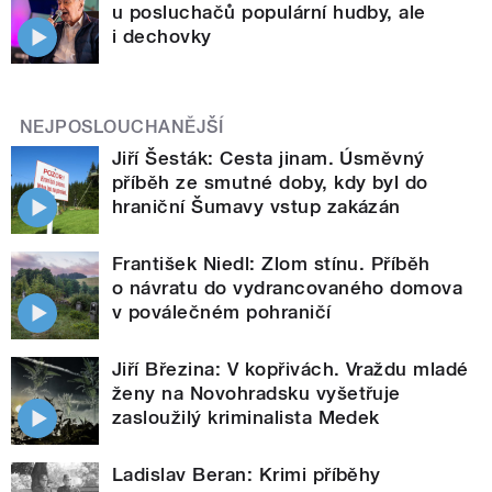
u posluchačů populární hudby, ale
i dechovky
NEJPOSLOUCHANĚJŠÍ
Jiří Šesták: Cesta jinam. Úsměvný
příběh ze smutné doby, kdy byl do
hraniční Šumavy vstup zakázán
František Niedl: Zlom stínu. Příběh
o návratu do vydrancovaného domova
v poválečném pohraničí
Jiří Březina: V kopřivách. Vraždu mladé
ženy na Novohradsku vyšetřuje
zasloužilý kriminalista Medek
Ladislav Beran: Krimi příběhy