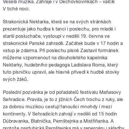
Veselá muzika. Zahraje i v Dechovkovinkách – valčík
V tiché noci.
Strakonická Nektarka, která se na svých stránkách
prezentuje jako hudba k tanci i poslechu, pro mladé i
starší posluchače, vystoupí v neděli 19. června ve
strakonické Panské zahradě. Začátek bude v 17 hodin a
vstup je zdarma. Při poslechu písně Zastavil formánek
můžeme vzpomenout na dlouholetého kapelníka
Nektarky, hudebního pedagoga Ladislava Roma, který
tuto písničku upravil, ale hlavně přivedl k hudbě stovky
svých žáků.
Poslední pozvánka je od pořadatelů festivalu Maňasovy
Sehradice. Pravda, je to z jižních Čech trochu z ruky, ale
za dobrou muzikou cestují fanoušci mnohdy i mezi
kontinenty. V Sehradicích zahrají v neděli od 15 hodin
Dúbravanka, Blatnička, Pernštejnka a Mistříňanka. A
protože pardubická Pernštejnka má v reperoáru i skladby