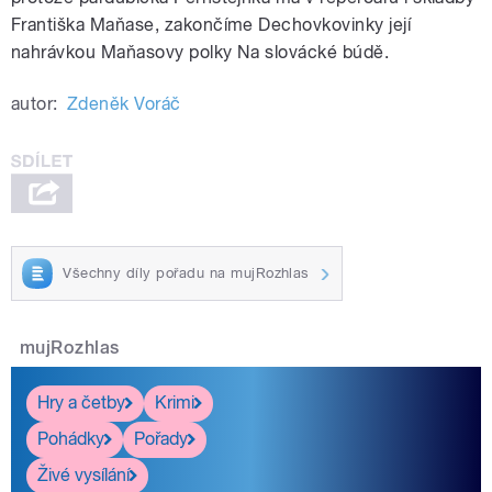
Františka Maňase, zakončíme Dechovkovinky její
nahrávkou Maňasovy polky Na slovácké búdě.
autor:
Zdeněk Voráč
Všechny díly pořadu na mujRozhlas
mujRozhlas
Hry a četby
Krimi
Pohádky
Pořady
Živé vysílání