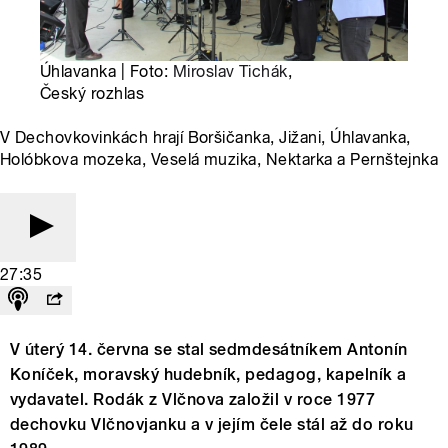
Úhlavanka | Foto:
Miroslav Tichák
,
Český rozhlas
V Dechovkovinkách hrají Boršičanka, Jižani, Úhlavanka,
Holóbkova mozeka, Veselá muzika, Nektarka a Pernštejnka
27:35
V úterý 14. června se stal sedmdesátníkem Antonín
Koníček, moravský hudebník, pedagog, kapelník a
vydavatel. Rodák z Vlčnova založil v roce 1977
dechovku Vlčnovjanku a v jejím čele stál až do roku