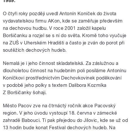
1989.
O čtyři roky později uvedl Antonín Koníček do života
vydavatelskou firmu AKon, kde se zaměřuje především
na dechovou hudbu. V roce 2001 založil kapelu
Boršičanku a rozjel se s ní do světa. Kromě toho vyučuje
na ZUŠ v Uherském Hradišti a často je zván do porot při
soutěžích dechových hudeb.
Nemalá je i jeho činnost skladatelská. Za záslužnou a
dlouholetou činnost na hudebním poli posíláme Antonínu
Koníčkovi prostřednictvím Dechovkovinek poděkování
v podobě jeho polky s textem Dalibora Kozmíka
Z Boršičanky šohaji.
Město Pacov zve na čtrnáctý ročník akce Pacovský
region. V jeho úvodu vystoupí 18. června v zámecké
zahradě Babouci. Ti pak přejedou do Jílovic, kde se už od
13 hodin bude konat Festival dechových hudeb. Na