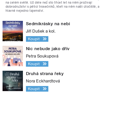
na celém světě. Už déle než sto třicet let na něm prožívají
dobrodružství s pěticí trosečníků, kteří na něm našli útočiště, a
hlavně nejedno tajemství.
Sedmikrásky na nebi
Jiří Dušek a kol.
Koupit
Nic nebude jako dřív
Petra Soukupová
Koupit
Druhá strana řeky
Nora Eckhardtová
Koupit