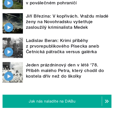
v poválečném pohraničí
Jiří Březina: V kopřivách. Vraždu mladé
ženy na Novohradsku vyšetřuje
zasloužilý kriminalista Medek
Ladislav Beran: Krimi příběhy
z prvorepublikového Písecka aneb
Četnická pátračka versus galérka
Jeden prázdninový den v létě '78.
Příběh malého Petra, který chodil do
kostela dřív než do školky
Jak nás naladíte na DABu