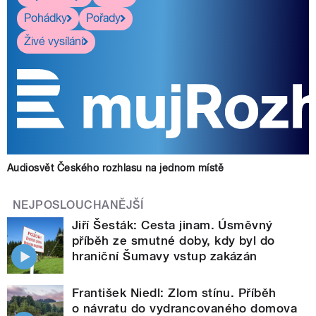
Pohádky
Pořady
Živé vysílání
Audiosvět Českého rozhlasu na jednom místě
NEJPOSLOUCHANĚJŠÍ
Jiří Šesták: Cesta jinam. Úsměvný
příběh ze smutné doby, kdy byl do
hraniční Šumavy vstup zakázán
František Niedl: Zlom stínu. Příběh
o návratu do vydrancovaného domova