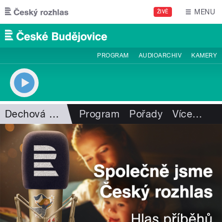
Přejít k hlavnímu obsahu
MENU
ŽIVĚ
PROGRAM
AUDIOARCHIV
KAMERY
Dechová hudba
Program
Pořady
Více
…