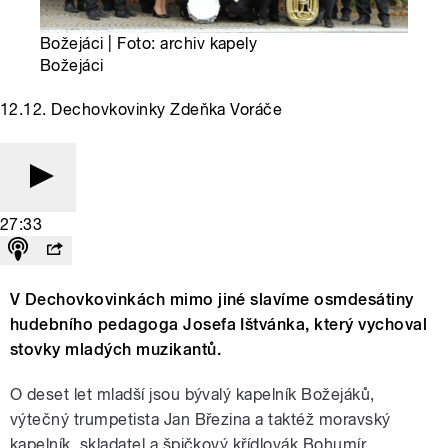
Božejáci | Foto: archiv kapely
Božejáci
12.12. Dechovkovinky Zdeňka Voráče
27:33
V Dechovkovinkách mimo jiné slavíme osmdesátiny
hudebního pedagoga Josefa Ištvánka, který vychoval
stovky mladých muzikantů.
O deset let mladší jsou bývalý kapelník Božejáků,
výtečný trumpetista Jan Březina a taktéž moravský
kapelník, skladatel a špičkový křídlovák Bohumír