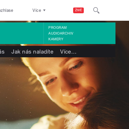
ozhlase
Více
ŽIVĚ
PROGRAM
AUDIOARCHIV
KAMERY
ás
Jak nás naladíte
Více
…