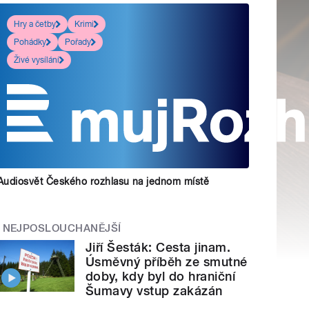
Hry a četby
Krimi
Pohádky
Pořady
Živé vysílání
Audiosvět Českého rozhlasu na jednom místě
NEJPOSLOUCHANĚJŠÍ
Jiří Šesták: Cesta jinam.
Úsměvný příběh ze smutné
doby, kdy byl do hraniční
Šumavy vstup zakázán