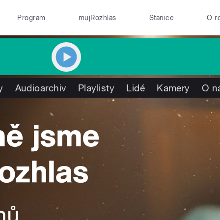
Program
mujRozhlas
Stanice
O r
y
Audioarchiv
Playlisty
Lidé
Kamery
O n