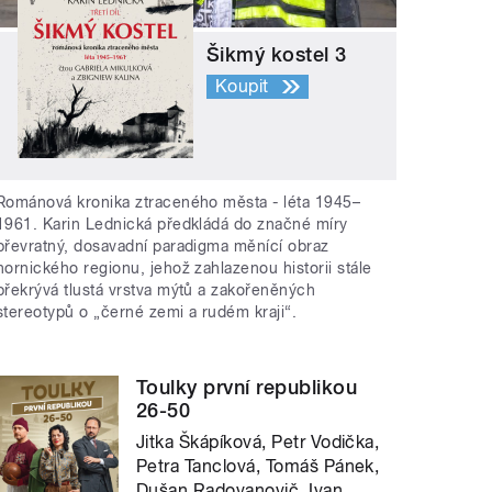
Šikmý kostel 3
Koupit
Románová kronika ztraceného města - léta 1945–
1961. Karin Lednická předkládá do značné míry
převratný, dosavadní paradigma měnící obraz
hornického regionu, jehož zahlazenou historii stále
překrývá tlustá vrstva mýtů a zakořeněných
stereotypů o „černé zemi a rudém kraji“.
Toulky první republikou
26-50
Jitka Škápíková, Petr Vodička,
Petra Tanclová, Tomáš Pánek,
Dušan Radovanovič, Ivan