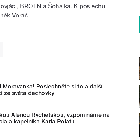
novjáci, BROLN a Šohajka. K poslechu
něk Voráč.
i Moravanka! Poslechněte si to a další
ti ze světa dechovky
čkou Alenou Rychetskou, vzpomínáme na
la a kapelníka Karla Polatu