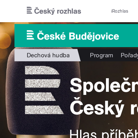
Přejít k hlavnímu obsahu
iRozhlas
Dechová hudba
Program
Pořad