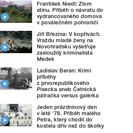
František Niedl: Zlom
stínu. Příběh o návratu do
vydrancovaného domova
v poválečném pohraničí
Jiří Březina: V kopřivách.
Vraždu mladé ženy na
Novohradsku vyšetřuje
zasloužilý kriminalista
Medek
Ladislav Beran: Krimi
příběhy
z prvorepublikového
Písecka aneb Četnická
pátračka versus galérka
Jeden prázdninový den
v létě '78. Příběh malého
Petra, který chodil do
kostela dřív než do školky