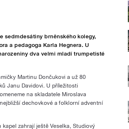
e sedmdesátiny brněnského kolegy,
ra a pedagoga Karla Hegnera. U
narozeniny dva velmi mladí trumpetisté
eramičky Martinu Dončukovi a už 80
ů Janu Davidovi. U příležitosti
pomeneme na skladatele Miroslava
ejbližší dechovkové a folklorní adventní
apel zahrají ještě Veselka, Studiový