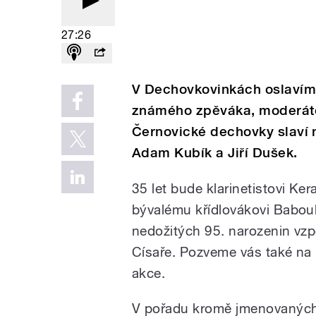
27:26
V Dechovkovinkách oslavím
známého zpěváka, moderáto
Černovické dechovky slaví 
Adam Kubík a Jiří Dušek.
35 let bude klarinetistovi K
bývalému křídlovákovi Babouk
nedožitých 95. narozenin vz
Císaře. Pozveme vás také na n
akce.
V pořadu kromě jmenovaných k