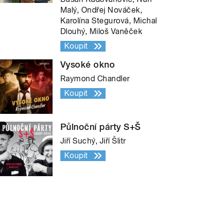
Malý, Ondřej Nováček,
Karolína Stegurová, Michal
Dlouhý, Miloš Vaněček
Koupit
Vysoké okno
Raymond Chandler
Koupit
Půlnoční párty S+Š
Jiří Suchý, Jiří Šlitr
Koupit