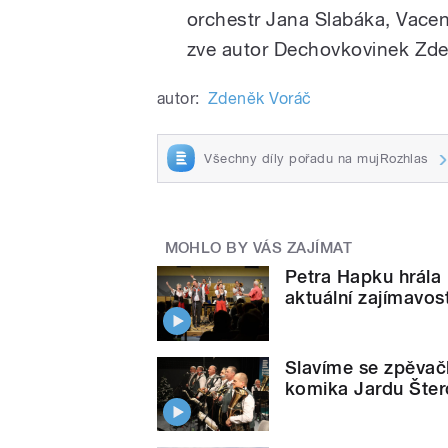
orchestr Jana Slabáka, Vace
zve autor Dechovkovinek Zde
autor:
Zdeněk Voráč
Všechny díly pořadu na mujRozhlas
MOHLO BY VÁS ZAJÍMAT
Petra Hapku hrála 
aktuální zajímavos
Slavíme se zpěva
komika Jardu Šterc