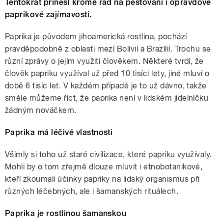
Tentokrát přinesl kromě rad na pěstování i opravdové
paprikové zajímavosti.
Paprika je původem jihoamerická rostlina, pochází
pravděpodobně z oblasti mezí Bolívií a Brazílií. Trochu se
různí zprávy o jejím využití člověkem. Některé tvrdí, že
člověk papriku využíval už před 10 tisíci lety, jiné mluví o
době 6 tisíc let. V každém případě je to už dávno, takže
směle můžeme říct, že paprika není v lidském jídelníčku
žádným nováčkem.
Paprika má léčivé vlastnosti
Všimly si toho už staré civilizace, které papriku využívaly.
Mohli by o tom zřejmě dlouze mluvit i etnobotanikové,
kteří zkoumali účinky papriky na lidský organismus při
různých léčebných, ale i šamanských rituálech.
Paprika je rostlinou šamanskou