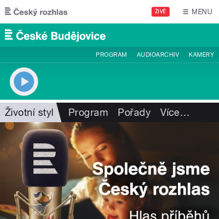
Přejít k hlavnímu obsahu
MENU
ŽIVĚ
PROGRAM
AUDIOARCHIV
KAMERY
Životní styl
Program
Pořady
Více
…