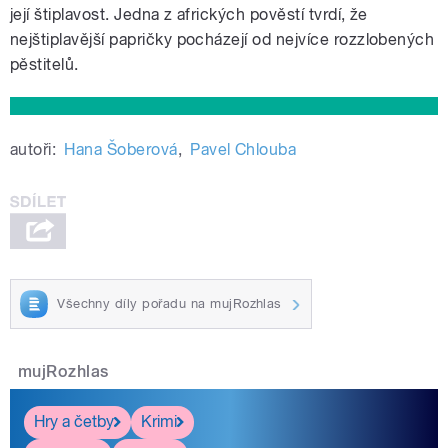
její štiplavost. Jedna z afrických pověstí tvrdí, že
nejštiplavější papričky pocházejí od nejvíce rozzlobených
pěstitelů.
autoři:
Hana Šoberová
,
Pavel Chlouba
Všechny díly pořadu na mujRozhlas
mujRozhlas
Hry a četby
Krimi