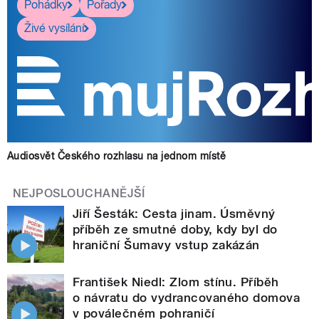
Pohádky
Pořady
Živé vysílání
Audiosvět Českého rozhlasu na jednom místě
NEJPOSLOUCHANĚJŠÍ
Jiří Šesták: Cesta jinam. Úsměvný
příběh ze smutné doby, kdy byl do
hraniční Šumavy vstup zakázán
František Niedl: Zlom stínu. Příběh
o návratu do vydrancovaného domova
v poválečném pohraničí