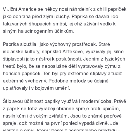
V Jižní Americe se někdy nosí náhrdelník z chilli papriček
jako ochrana před zlými duchy. Paprika se dávala i do
takzvaných šňupacích směsí, jejichž užívání vedlo k
silným halucinogenním účinkům.
Paprika sloužila i jako výchovný prostředek. Staré
indiánské kultury, například Aztékové, využívaly její silné
štiplavosti jako nástroj k poslušnosti. Jedním z fyzických
trestů bylo, že se neposlušné děti vystavovaly dýmu z
hořících papriček. Ten byl prý extrémně štiplavý a tudíž i
extrémně výchovný. Podobné metody se údajně
uplatňovaly i v bojovém umění.
Štiplavou účinnost papriky využívá i moderní doba. Právě
z paprik se totiž vyrábějí obranné spreje proti lupičům,
násilníkům i divokým zvířatům. Jsou to známé pepřové
spreje, což možná na první pohled vypadá divně. Jde
vlastně o omyl, který vzešel z nesprávného překladu -