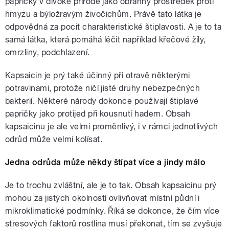
papričky v divoké přírodě jako obranný prostředek proti
hmyzu a býložravým živočichům. Právě tato látka je
odpovědná za pocit charakteristické štiplavosti. A je to ta
samá látka, která pomáhá léčit například křečové žíly,
omrzliny, podchlazení.
Kapsaicin je prý také účinný při otravě některými
potravinami, protože ničí jisté druhy nebezpečných
bakterií. Některé národy dokonce používají štiplavé
papričky jako protijed při kousnutí hadem. Obsah
kapsaicinu je ale velmi proměnlivý, i v rámci jednotlivých
odrůd může velmi kolísat.
Jedna odrůda může někdy štípat více a jindy málo
Je to trochu zvláštní, ale je to tak. Obsah kapsaicinu prý
mohou za jistých okolností ovlivňovat místní půdní i
mikroklimatické podmínky. Říká se dokonce, že čím více
stresových faktorů rostlina musí překonat, tím se zvyšuje