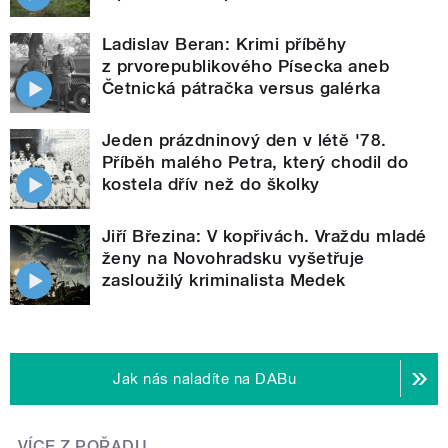
Ladislav Beran: Krimi příběhy
z prvorepublikového Písecka aneb
Četnická pátračka versus galérka
Jeden prázdninový den v létě '78.
Příběh malého Petra, který chodil do
kostela dřív než do školky
Jiří Březina: V kopřivách. Vraždu mladé
ženy na Novohradsku vyšetřuje
zasloužilý kriminalista Medek
Jak nás naladíte na DABu
VÍCE Z POŘADU