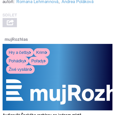
autoři:
Romana Lehmannová
,
Andrea Poláková
mujRozhlas
Hry a četby
Krimi
Pohádky
Pořady
Živé vysílání