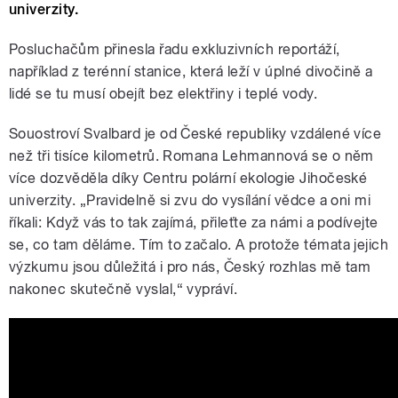
univerzity.
Posluchačům přinesla řadu exkluzivních reportáží,
například z terénní stanice, která leží v úplné divočině a
lidé se tu musí obejít bez elektřiny i teplé vody.
Souostroví Svalbard je od České republiky vzdálené více
než tři tisíce kilometrů. Romana Lehmannová se o něm
více dozvěděla díky Centru polární ekologie Jihočeské
univerzity. „Pravidelně si zvu do vysílání vědce a oni mi
říkali: Když vás to tak zajímá, přileťte za námi a podívejte
se, co tam děláme. Tím to začalo. A protože témata jejich
výzkumu jsou důležitá i pro nás, Český rozhlas mě tam
nakonec skutečně vyslal,“ vypráví.