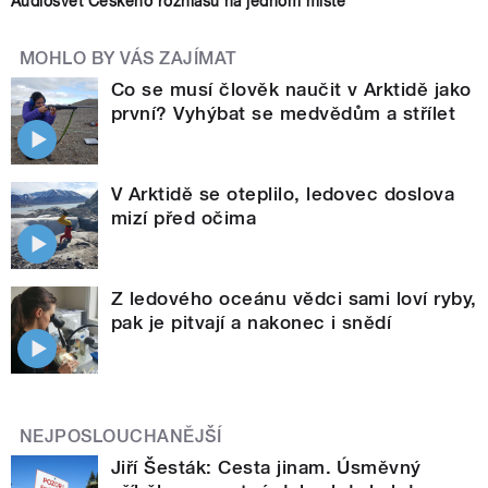
Audiosvět Českého rozhlasu na jednom místě
MOHLO BY VÁS ZAJÍMAT
Co se musí člověk naučit v Arktidě jako
první? Vyhýbat se medvědům a střílet
V Arktidě se oteplilo, ledovec doslova
mizí před očima
Z ledového oceánu vědci sami loví ryby,
pak je pitvají a nakonec i snědí
NEJPOSLOUCHANĚJŠÍ
Jiří Šesták: Cesta jinam. Úsměvný