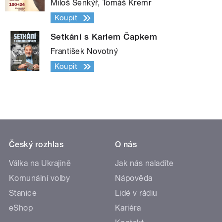
Miloš Šenkýř, Tomáš Kremr
Koupit
Setkání s Karlem Čapkem
František Novotný
Koupit
Český rozhlas
O nás
Válka na Ukrajině
Jak nás naladíte
Komunální volby
Nápověda
Stanice
Lidé v rádiu
eShop
Kariéra