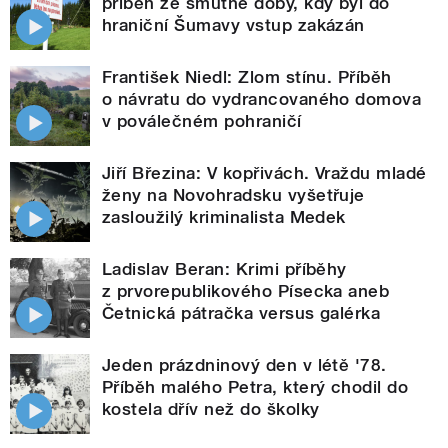
příběh ze smutné doby, kdy byl do
hraniční Šumavy vstup zakázán
František Niedl: Zlom stínu. Příběh
o návratu do vydrancovaného domova
v poválečném pohraničí
Jiří Březina: V kopřivách. Vraždu mladé
ženy na Novohradsku vyšetřuje
zasloužilý kriminalista Medek
Ladislav Beran: Krimi příběhy
z prvorepublikového Písecka aneb
Četnická pátračka versus galérka
Jeden prázdninový den v létě '78.
Příběh malého Petra, který chodil do
kostela dřív než do školky