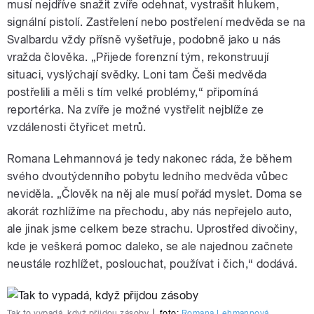
musí nejdříve snažit zvíře odehnat, vystrašit hlukem,
signální pistolí. Zastřelení nebo postřelení medvěda se na
Svalbardu vždy přísně vyšetřuje, podobně jako u nás
vražda člověka. „Přijede forenzní tým, rekonstruují
situaci, vyslýchají svědky. Loni tam Češi medvěda
postřelili a měli s tím velké problémy,“ připomíná
reportérka. Na zvíře je možné vystřelit nejblíže ze
vzdálenosti čtyřicet metrů.
Romana Lehmannová je tedy nakonec ráda, že během
svého dvoutýdenního pobytu ledního medvěda vůbec
neviděla. „Člověk na něj ale musí pořád myslet. Doma se
akorát rozhlížíme na přechodu, aby nás nepřejelo auto,
ale jinak jsme celkem beze strachu. Uprostřed divočiny,
kde je veškerá pomoc daleko, se ale najednou začnete
neustále rozhlížet, poslouchat, používat i čich,“ dodává.
Tak to vypadá, když přijdou zásoby
|
foto:
Romana Lehmannová