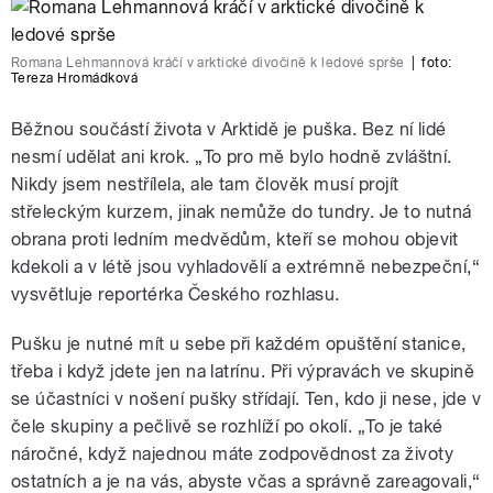
Romana Lehmannová kráčí v arktické divočině k ledové sprše
|
foto:
Tereza Hromádková
Běžnou součástí života v Arktidě je puška. Bez ní lidé
nesmí udělat ani krok. „To pro mě bylo hodně zvláštní.
Nikdy jsem nestřílela, ale tam člověk musí projít
střeleckým kurzem, jinak nemůže do tundry. Je to nutná
obrana proti ledním medvědům, kteří se mohou objevit
kdekoli a v létě jsou vyhladovělí a extrémně nebezpeční,“
vysvětluje reportérka Českého rozhlasu.
Pušku je nutné mít u sebe při každém opuštění stanice,
třeba i když jdete jen na latrínu. Při výpravách ve skupině
se účastníci v nošení pušky střídají. Ten, kdo ji nese, jde v
čele skupiny a pečlivě se rozhlíží po okolí. „To je také
náročné, když najednou máte zodpovědnost za životy
ostatních a je na vás, abyste včas a správně zareagovali,“