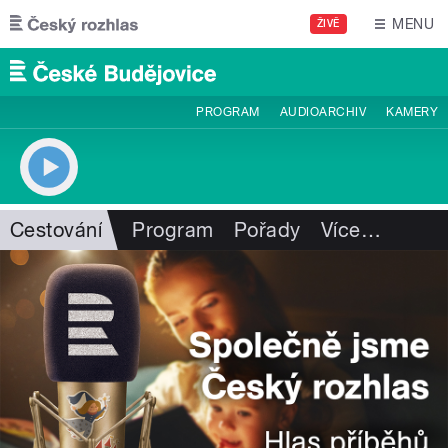
Přejít k hlavnímu obsahu
MENU
ŽIVĚ
PROGRAM
AUDIOARCHIV
KAMERY
Cestování
Program
Pořady
Více
…