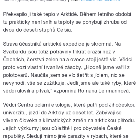
Překvapilo ji také teplo v Arktidě. Během letního období
tu prakticky není sníh a teploty se pohybují zhruba od
dvou do deseti stupňů Celsia.
Strava účastníků arktické expedice je skromná. Na
Svalbardu jsou totiž potraviny třikrát dražší než v
Čechách, čerstvá zelenina a ovoce stojí ještě víc. Vědci
proto vozí vlastní trvanlivé zásoby. „Hodně jsme vařili z
polotovarů. Naučila jsem se víc šetřit s jídlem, nic se
nevyhodí, vše se zužitkuje. Jedli jsme ale také ryby, které
vědci ulovili a pitvali,“ vzpomíná Romana Lehmannová.
Vědci Centra polární ekologie, které patří pod Jihočeskou
univerzitu, jezdí do Arktidy už deset let. Zabývají se
vlivem člověka a klimatických změn na arktickou přírodu.
Jejich výzkumy jsou důležité i pro obyvatele České
republiky. Sledují mimo jiné parazity v rybách, které se