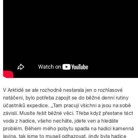
V Arktidě se ale rozhodně nestarala jen o rozhlasové
natáčení, bylo potřeba zapojit se do běžné denní rutiny
účastníků expedice. „Tam pracují všichni a jsou na sobě
závislí. Musíte řešit běžné věci. Třeba když přestane téct
voda z hadice, všeho necháte, jdete ven a hledáte
problém. Během mého pobytu spadla na hadici kamenná
lavina, tak jsme to museli odhazovat, jindy byla hadice