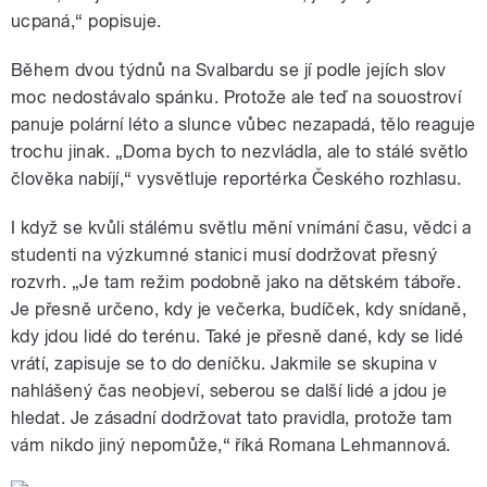
ucpaná,“ popisuje.
Během dvou týdnů na Svalbardu se jí podle jejích slov
moc nedostávalo spánku. Protože ale teď na souostroví
panuje polární léto a slunce vůbec nezapadá, tělo reaguje
trochu jinak. „Doma bych to nezvládla, ale to stálé světlo
člověka nabíjí,“ vysvětluje reportérka Českého rozhlasu.
I když se kvůli stálému světlu mění vnímání času, vědci a
studenti na výzkumné stanici musí dodržovat přesný
rozvrh. „Je tam režim podobně jako na dětském táboře.
Je přesně určeno, kdy je večerka, budíček, kdy snídaně,
kdy jdou lidé do terénu. Také je přesně dané, kdy se lidé
vrátí, zapisuje se to do deníčku. Jakmile se skupina v
nahlášený čas neobjeví, seberou se další lidé a jdou je
hledat. Je zásadní dodržovat tato pravidla, protože tam
vám nikdo jiný nepomůže,“ říká Romana Lehmannová.