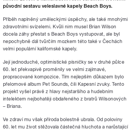
původní sestavu veleslavné kapely Beach Boys.
Příběh naplněný uměleckými úspěchy, ale také mnohými
zdravotními svízelemi. Kvůli nim musel Brian Wilson
docela záhy přestat s Beach Boys vystupovat, ale byl
nepochybně dál tvůrčím mozkem této také v Čechách
velmi populární kalifornské kapely.
Její jednoduché, optimistické písničky se v druhé půlce
60. let překvapivě proměnily ve velmi zajímavé,
propracované kompozice. Tím nejlepším důkazem bylo
přelomové album Pet Sounds, čili Kapesní zvuky. Tento
projekt vyšel právě z hlavy nejstaršího a hudebním
intelektem nejbohatěji obdařeného z bratrů Wilsonových
– Briana.
Ve zdraví mu však příroda bolestně ubrala. Od poloviny
60. let mu život stěžovala částečná hluchota a narůstající