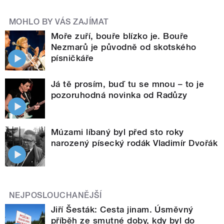
MOHLO BY VÁS ZAJÍMAT
Moře zuří, bouře blízko je. Bouře
Nezmarů je původně od skotského
písničkáře
Já tě prosím, buď tu se mnou – to je
pozoruhodná novinka od Radůzy
Múzami líbaný byl před sto roky
narozený písecký rodák Vladimír Dvořák
NEJPOSLOUCHANĚJŠÍ
Jiří Šesták: Cesta jinam. Úsměvný
příběh ze smutné doby, kdy byl do