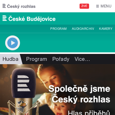
Přejít k hlavnímu obsahu
MENU
ŽIVĚ
PROGRAM
AUDIOARCHIV
KAMERY
Hudba
Program
Pořady
Více
…