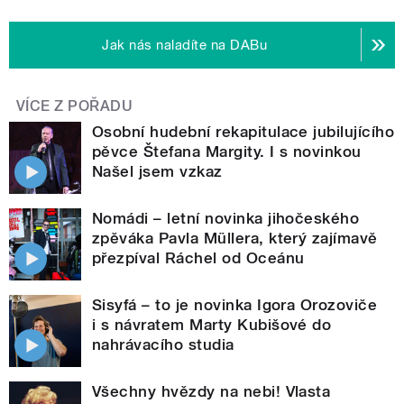
Jak nás naladíte na DABu
VÍCE Z POŘADU
Osobní hudební rekapitulace jubilujícího
pěvce Štefana Margity. I s novinkou
Našel jsem vzkaz
Nomádi – letní novinka jihočeského
zpěváka Pavla Müllera, který zajímavě
přezpíval Ráchel od Oceánu
Sisyfá – to je novinka Igora Orozoviče
i s návratem Marty Kubišové do
nahrávacího studia
Všechny hvězdy na nebi! Vlasta