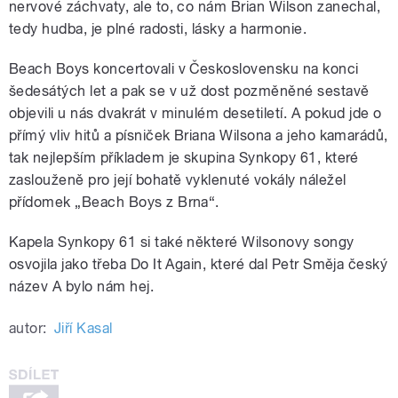
nervové záchvaty, ale to, co nám Brian Wilson zanechal,
tedy hudba, je plné radosti, lásky a harmonie.
Beach Boys koncertovali v Československu na konci
šedesátých let a pak se v už dost pozměněné sestavě
objevili u nás dvakrát v minulém desetiletí. A pokud jde o
přímý vliv hitů a písniček Briana Wilsona a jeho kamarádů,
tak nejlepším příkladem je skupina Synkopy 61, které
zaslouženě pro její bohatě vyklenuté vokály náležel
přídomek „Beach Boys z Brna“.
Kapela Synkopy 61 si také některé Wilsonovy songy
osvojila jako třeba Do It Again, které dal Petr Směja český
název A bylo nám hej.
autor:
Jiří Kasal