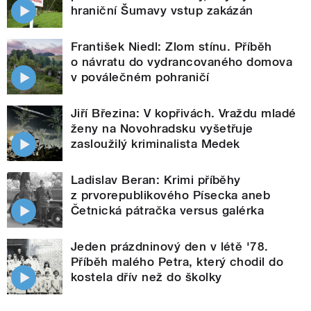
hraniční Šumavy vstup zakázán
František Niedl: Zlom stínu. Příběh
o návratu do vydrancovaného domova
v poválečném pohraničí
Jiří Březina: V kopřivách. Vraždu mladé
ženy na Novohradsku vyšetřuje
zasloužilý kriminalista Medek
Ladislav Beran: Krimi příběhy
z prvorepublikového Písecka aneb
Četnická pátračka versus galérka
Jeden prázdninový den v létě '78.
Příběh malého Petra, který chodil do
kostela dřív než do školky