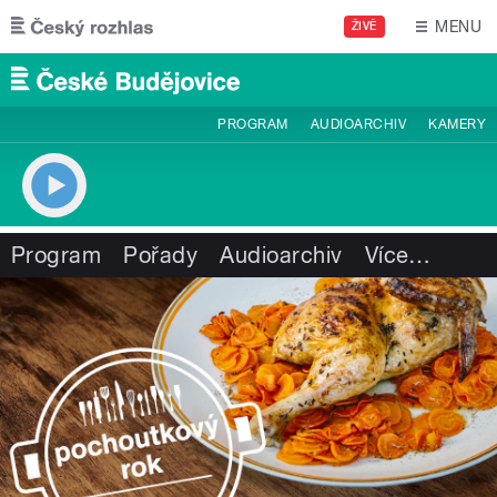
Přejít k hlavnímu obsahu
MENU
ŽIVĚ
PROGRAM
AUDIOARCHIV
KAMERY
Program
Pořady
Audioarchiv
Více
…