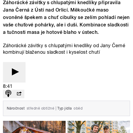
Záhorácké závitky s chlupatými knedlíky připravila
Jana Černá z Ústí nad Orlicí. Měkoučké maso
ovoněné špekem a chuť cibulky se zelím pohladí nejen
vaše chuťové pohárky, ale i duši. Kombinace sladkosti
a tučnosti masa je hotové blaho v ústech.
Záhorácké závitky s chlupatými knedlíky od Jany Černé
kombinují blaženou sladkost i kyselost chutí
8:41
Náročnost
středně obtížné
|
Typ jídla
oběd