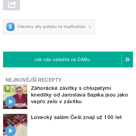
Všechny díly pořadu na mujRozhlas
Jak nás naladíte na DABu
NEJNOVĚJŠÍ RECEPTY
Záhorácké závitky s chlupatými
knedlíky od Jaroslava Sapíka jsou jako
vepřo zelo v závitku
Lovecký salám Češi znají už 100 let