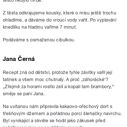
těsto nebylo tvrdé.
Z těsta odkrajujeme kousky, které o mísu ještě trochu
ohladíme, a dáváme do vroucí vody vařit. Po vyplavání
knedlíku na hladinu vaříme 7 minut.
Podáváme s osmaženou cibulkou.
Jana Černá
Recept zná od dětství, protože tyhle závitky vařil její
tatínek a všem moc chutnaly. A proč ‚záhorácké‘?
„Zřejmě za horami rostlo zelí a kopali tam brambory,“
směje se paní Jana.
Na uvítanou nám připravila kakaovo-ořechový dort s
třešňovým džemem a pořádnou porcí šlehačky navrchu.
Byl vynikající a skvěle se hodil jako zákusek před