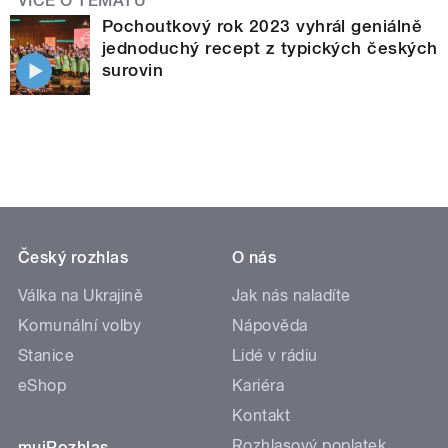
VÍCE O TÉMATU
Pochoutkový rok 2023 vyhrál geniálně
jednoduchý recept z typických českých
surovin
Český rozhlas
O nás
Válka na Ukrajině
Jak nás naladíte
Komunální volby
Nápověda
Stanice
Lidé v rádiu
eShop
Kariéra
Kontakt
Rozhlasový poplatek
mujRozhlas