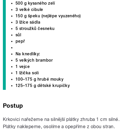
500 g kysaného zelí
3 velké cibule
150 g špeku (nejlépe vyuzeného)
3 lžíce sádla
5 stroužků česneku
sůl
pepř
Na knedlíky:
5 velkých brambor
1 vejce
1 lžička soli
100–175 g hrubé mouky
125–175 g dětské krupičky
Postup
Krkovici nařežeme na silnější plátky zhruba 1 cm silné.
Plátky naklepeme, osolíme a opepříme z obou stran.