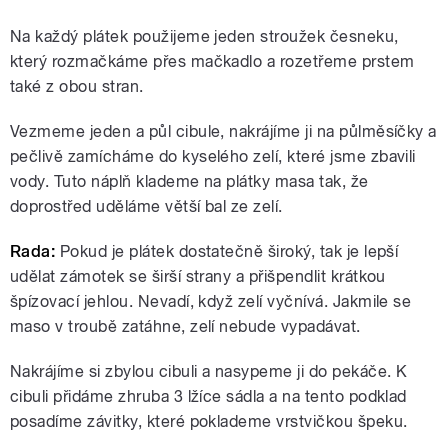
Na každý plátek použijeme jeden stroužek česneku,
který rozmačkáme přes mačkadlo a rozetřeme prstem
také z obou stran.
Vezmeme jeden a půl cibule, nakrájíme ji na půlměsíčky a
pečlivě zamícháme do kyselého zelí, které jsme zbavili
vody. Tuto náplň klademe na plátky masa tak, že
doprostřed uděláme větší bal ze zelí.
Rada:
Pokud je plátek dostatečně široký, tak je lepší
udělat zámotek se širší strany a přišpendlit krátkou
špízovací jehlou. Nevadí, když zelí vyčnívá. Jakmile se
maso v troubě zatáhne, zelí nebude vypadávat.
Nakrájíme si zbylou cibuli a nasypeme ji do pekáče. K
cibuli přidáme zhruba 3 lžíce sádla a na tento podklad
posadíme závitky, které poklademe vrstvičkou špeku.