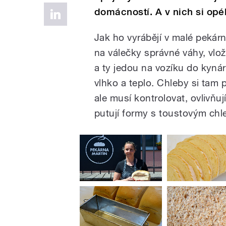
domácností. A v nich si op
Jak ho vyrábějí v malé pekárně
na válečky správné váhy, vl
a ty jedou na vozíku do kynár
vlhko a teplo. Chleby si tam 
ale musí kontrolovat, ovlivňuj
putují formy s toustovým ch