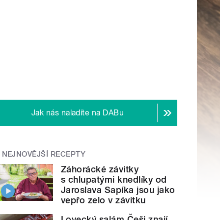
Jak nás naladíte na DABu
NEJNOVĚJŠÍ RECEPTY
Záhorácké závitky
s chlupatými knedlíky od
Jaroslava Sapíka jsou jako
vepřo zelo v závitku
Lovecký salám Češi znají