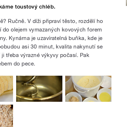
ékáme toustový chléb.
? Ručně. V díži připraví těsto, rozdělí ho
oží do olejem vymazaných kovových forem
ny. Kynárna je uzavíratelná buňka, kde je
pobudou asi 30 minut, kvalita nakynutí se
í ji třeba výrazné výkyvy počasí. Pak
lebem do pece.