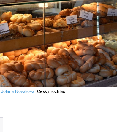
Jolana Nováková
,
Český rozhlas