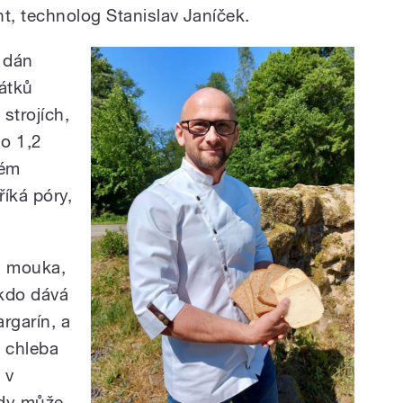
t, technolog Stanislav Janíček.
 dán
látků
 strojích,
do 1,2
vém
říká póry,
á mouka,
ěkdo dává
rgarín, a
n chleba
 v
ody může