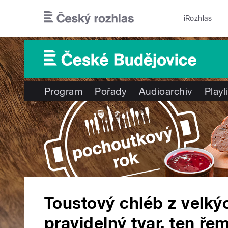
Přejít k hlavnímu obsahu
iRozhlas
Program
Pořady
Audioarchiv
Playl
Toustový chléb z velký
pravidelný tvar, ten řem