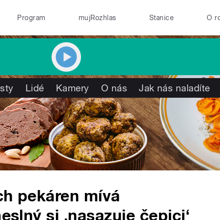
Program
mujRozhlas
Stanice
O r
isty
Lidé
Kamery
O nás
Jak nás naladíte
ch pekáren mívá
eslný si ‚nasazuje čepici‘