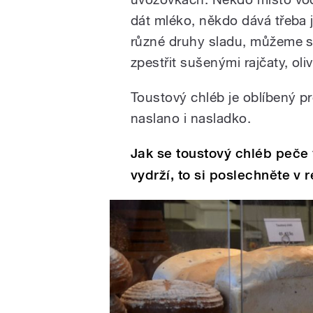
dát mléko, někdo dává třeba j
různé druhy sladu, můžeme s
zpestřit sušenými rajčaty, oli
Toustový chléb je oblíbený pr
naslano i nasladko.
Jak se toustový chléb peče
vydrží, to si poslechněte v r