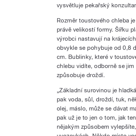
vysvětluje pekařský konzultan
Rozměr toustového chleba je
právě velikostí formy. Šířku p
výrobci nastavují na krájecích
obvykle se pohybuje od 0,8 
cm. Bublinky, které v tousto
chlebu vidíte, odborně se jim 
způsobuje droždí.
„Základní surovinou je hladk
pak voda, sůl, droždí, tuk, n
olej, máslo, může se dávat ma
pak už je to jen o tom, jak te
nějakým způsobem vylepšíte,
uvozovkách. Někdo místo v