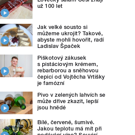
už 100 let
Jak velké sousto si
můžeme ukrojit? Takové,
abyste mohli hovořit, radí
Ladislav Špaček
Piškotový zákusek
s pistáciovým krémem,
rebarborou a sněhovou
čepicí od Vojtěcha Vrtišky
je famózní
Pivo v zelených lahvích se
může dříve zkazit, lepší
jsou hnědé
Bílé, červené, šumivé.
Jakou teplotu má mít při
podávání víno? Souvisí