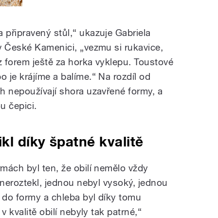
připravený stůl,“ ukazuje Gabriela
v České Kamenici, „vezmu si rukavice,
z forem ještě za horka vyklepu. Toustové
 je krájíme a balíme.“ Na rozdíl od
h nepoužívají shora uzavřené formy, a
u čepici.
kl díky špatné kvalitě
mách byl ten, že obilí nemělo vždy
 neroztekl, jednou nebyl vysoký, jednou
o do formy a chleba byl díky tomu
v kvalitě obilí nebyly tak patrné,“