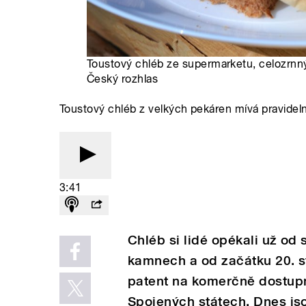
Toustový chléb ze supermarketu, celozrnný
Český rozhlas
Toustový chléb z velkých pekáren mívá pravidelný
3:41
Chléb si lidé opékali už od 
kamnech a od začátku 20. st
patent na komerčně dostupn
Spojených státech. Dnes js