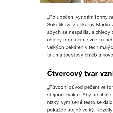
„Po upečení vyndám formy na 
Sokolíková z pekárny Martin 
abych se nespálila, a chleby 
chleby prodáváme vcelku nebo
velkých pekáren v těch malýc
tak má toustový chléb takovo
Čtvercový tvar vzni
„Původní důvod pečení ve for
stejnou kvalitu. Aby se chléb
nízký, vymísené těsto se dal
pokaždé stejně velký. Rozdíly 