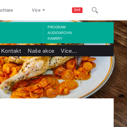
ozhlase
Více
ŽIVĚ
PROGRAM
AUDIOARCHIV
KAMERY
Kontakt
Naše akce
Více
…