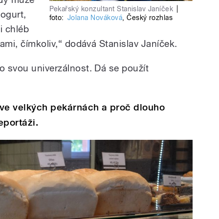
Pekařský konzultant Stanislav Janíček
|
ogurt,
foto:
Jolana Nováková
,
Český rozhlas
i chléb
vami, čímkoliv,“ dodává Stanislav Janíček.
o svou univerzálnost. Dá se použít
 ve velkých pekárnách a proč dlouho
eportáži.