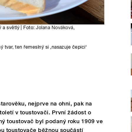
 a světlý | Foto:
Jolana Nováková
,
 tvar, ten řemeslný si ‚nasazuje čepici‘
starověku, nejprve na ohni, pak na
oletí v toustovači. První žádost o
ý toustovač byl podaný roku 1909 ve
ou toustovače běžnou součástí