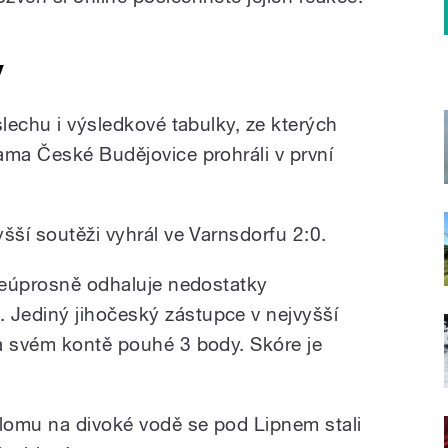
y
slechu i výsledkové tabulky, ze kterých
ama České Budějovice prohráli v první
šší soutěži vyhrál ve Varnsdorfu 2:0.
 neúprosně odhaluje nedostatky
Jediný jihočeský zástupce v nejvyšší
a svém kontě pouhé 3 body. Skóre je
alomu na divoké vodě se pod Lipnem stali