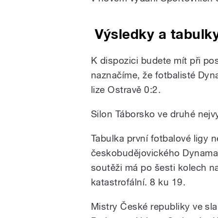
Výsledky a tabulk
K dispozici budete mít při po
naznačíme, že fotbalisté Dyn
lize Ostravě 0:2.
Silon Táborsko ve druhé nejvy
Tabulka první fotbalové ligy
českobudějovického Dynama. 
soutěži má po šesti kolech n
katastrofální. 8 ku 19.
Mistry České republiky ve sl