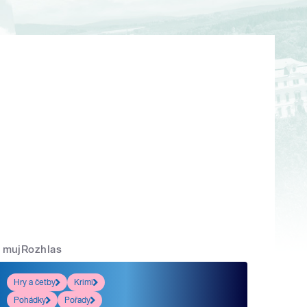
mujRozhlas
Hry a četby
Krimi
Pohádky
Pořady