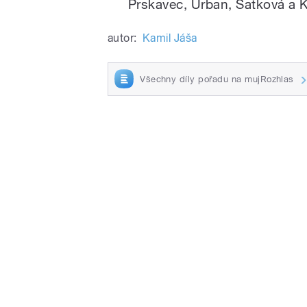
Prskavec, Urban, Satková a 
autor:
Kamil Jáša
Všechny díly pořadu na mujRozhlas