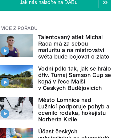
Jak nás naladíte na DABu
VÍCE Z POŘADU
Talentovaný atlet Michal
Rada má za sebou
maturitu a na mistrovství
světa bude bojovat o zlato
Vodní pólo tak, jak se hrálo
dřív. Turnaj Samson Cup se
koná v řece Malši
v Českých Budějovicích
Město Lomnice nad
Lužnicí podporuje pohyb a
ocenilo rodáka, hokejistu
Norberta Krále
Účast českých
volejbalistek na olympiádě