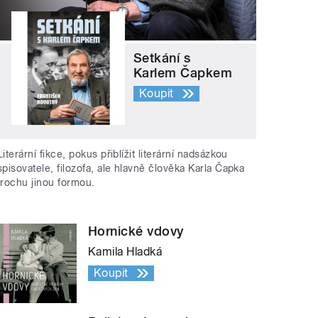
Setkání s
Karlem Čapkem
Koupit
Literární fikce, pokus přiblížit literární nadsázkou
spisovatele, filozofa, ale hlavně člověka Karla Čapka
trochu jinou formou.
Hornické vdovy
Kamila Hladká
Koupit