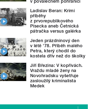
v poválečném pohraničí
Ladislav Beran: Krimi
příběhy
z prvorepublikového
Písecka aneb Četnická
pátračka versus galérka
Jeden prázdninový den
v létě '78. Příběh malého
Petra, který chodil do
kostela dřív než do školky
Jiří Březina: V kopřivách.
Vraždu mladé ženy na
Novohradsku vyšetřuje
zasloužilý kriminalista
Medek