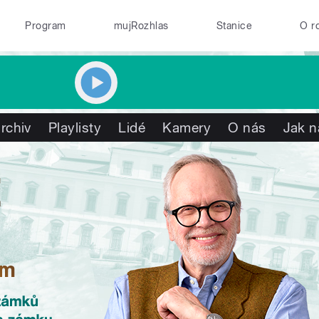
Program
mujRozhlas
Stanice
O r
rchiv
Playlisty
Lidé
Kamery
O nás
Jak n