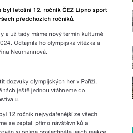
byl letošní 12. ročník ČEZ Lipno sport
 všech předchozích ročníků.
ny a už tady máme nový termín kulturně
2024. Odtajnila ho olympijská vítězka a
teřina Neumannová.
it dozvuky olympijských her v Paříži.
věnách ještě jednou vtáhneme do
stivalu.
yl 12 ročník nejvydařenější ze všech
me se zeptali přímo návštěvníků a
zvěn si online poslechněte jejich reakce.