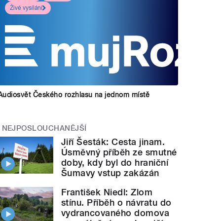
Živé vysílání
Audiosvět Českého rozhlasu na jednom místě
NEJPOSLOUCHANĚJŠÍ
Jiří Šesták: Cesta jinam.
Úsměvný příběh ze smutné
doby, kdy byl do hraniční
Šumavy vstup zakázán
František Niedl: Zlom
stínu. Příběh o návratu do
vydrancovaného domova