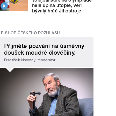
není úplná utopie, věří
bývalý hráč Jihostroje
E-SHOP ČESKÉHO ROZHLASU
Přijměte pozvání na úsměvný
doušek moudré člověčiny.
František Novotný, moderátor