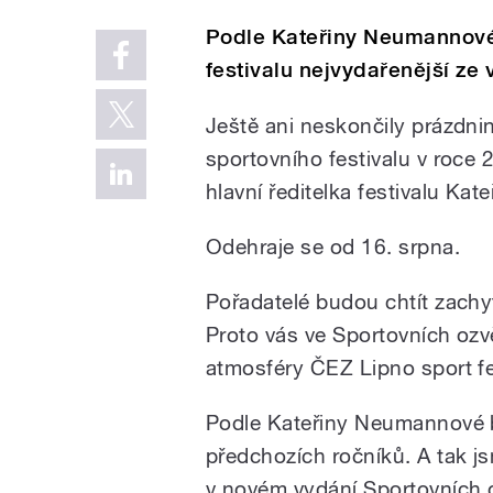
Podle Kateřiny Neumannové 
festivalu nejvydařenější ze
Ještě ani neskončily prázdni
sportovního festivalu v roce 
hlavní ředitelka festivalu Ka
Odehraje se od 16. srpna.
Pořadatelé budou chtít zachyt
Proto vás ve Sportovních oz
atmosféry ČEZ Lipno sport fe
Podle Kateřiny Neumannové b
předchozích ročníků. A tak js
v novém vydání Sportovních o