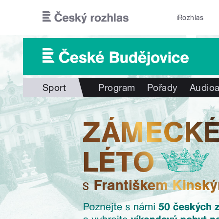
Přejít k hlavnímu obsahu
iRozhlas
Sport
Program
Pořady
Audioa