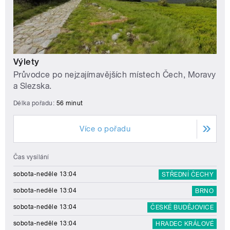
Výlety
Průvodce po nejzajímavějších místech Čech, Moravy
a Slezska.
Délka pořadu:
56 minut
Více o pořadu
Čas vysílání
sobota-neděle 13:04
STŘEDNÍ ČECHY
sobota-neděle 13:04
BRNO
sobota-neděle 13:04
ČESKÉ BUDĚJOVICE
sobota-neděle 13:04
HRADEC KRÁLOVÉ