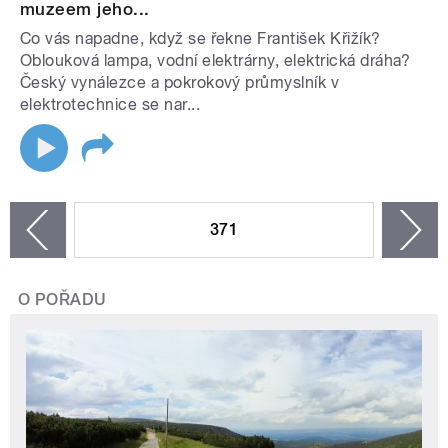
muzeem jeho...
Co vás napadne, když se řekne František Křižík?
Oblouková lampa, vodní elektrárny, elektrická dráha?
Český vynálezce a pokrokový průmyslník v
elektrotechnice se nar...
STRÁNKY
371
n
zí
O POŘADU