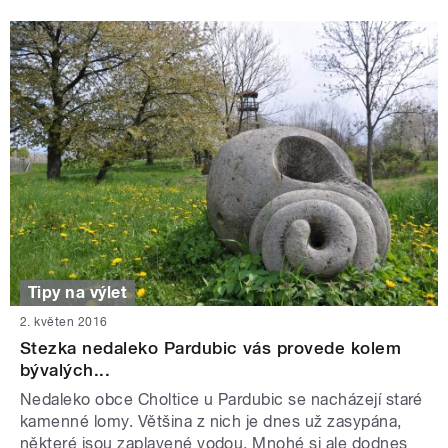
Tipy na výlet
2. květen 2016
Stezka nedaleko Pardubic vás provede kolem
bývalých...
Nedaleko obce Choltice u Pardubic se nacházejí staré
kamenné lomy. Většina z nich je dnes už zasypána,
některé jsou zaplavené vodou. Mnohé si ale dodnes