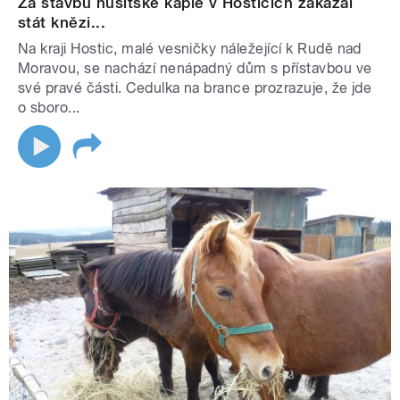
Za stavbu husitské kaple v Hosticích zakázal
stát knězi...
Na kraji Hostic, malé vesničky náležející k Rudě nad
Moravou, se nachází nenápadný dům s přístavbou ve
své pravé části. Cedulka na brance prozrazuje, že jde
o sboro...