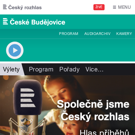
Přejít k hlavnímu obsahu
MENU
ŽIVĚ
PROGRAM
AUDIOARCHIV
KAMERY
Výlety
Program
Pořady
Více
…