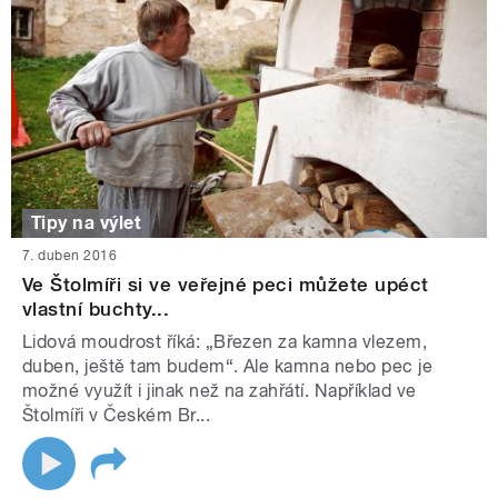
Tipy na výlet
7. duben 2016
Ve Štolmíři si ve veřejné peci můžete upéct
vlastní buchty...
Lidová moudrost říká: „Březen za kamna vlezem,
duben, ještě tam budem“. Ale kamna nebo pec je
možné využít i jinak než na zahřátí. Například ve
Štolmíři v Českém Br...