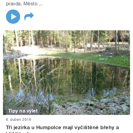
pravda. Město ...
Tipy na výlet
6. duben 2016
Tři jezírka u Humpolce mají vyčištěné břehy a