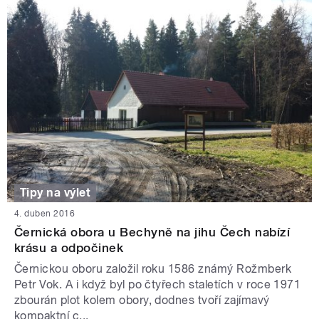
Tipy na výlet
4. duben 2016
Černická obora u Bechyně na jihu Čech nabízí
krásu a odpočinek
Černickou oboru založil roku 1586 známý Rožmberk
Petr Vok. A i když byl po čtyřech staletích v roce 1971
zbourán plot kolem obory, dodnes tvoří zajímavý
kompaktní c...