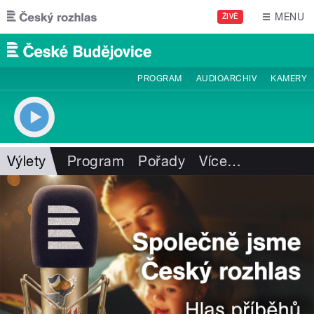
Přejít k hlavnímu obsahu
MENU
ŽIVĚ
PROGRAM
AUDIOARCHIV
KAMERY
Výlety
Program
Pořady
Více
…