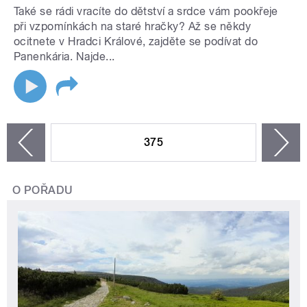
Také se rádi vracíte do dětství a srdce vám pookřeje
při vzpomínkách na staré hračky? Až se někdy
ocitnete v Hradci Králové, zajděte se podívat do
Panenkária. Najde...
STRÁNKY
375
n
zí
O POŘADU