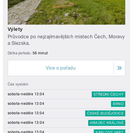
Výlety
Průvodce po nejzajímavějších místech Čech, Moravy
a Slezska.
Délka pořadu:
56 minut
Více o pořadu
Čas vysílání
sobota-neděle 13:04
STŘEDNÍ ČECHY
sobota-neděle 13:04
BRNO
sobota-neděle 13:04
ČESKÉ BUDĚJOVICE
sobota-neděle 13:04
HRADEC KRÁLOVÉ
sobota-neděle 13:04
KARLOVY VARY