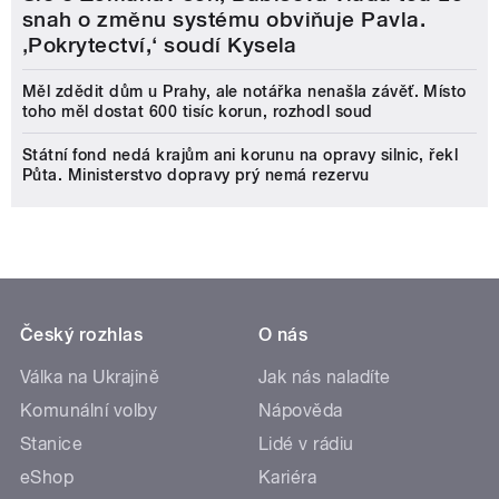
snah o změnu systému obviňuje Pavla.
‚Pokrytectví,‘ soudí Kysela
Měl zdědit dům u Prahy, ale notářka nenašla závěť. Místo
toho měl dostat 600 tisíc korun, rozhodl soud
Státní fond nedá krajům ani korunu na opravy silnic, řekl
Půta. Ministerstvo dopravy prý nemá rezervu
Český rozhlas
O nás
Válka na Ukrajině
Jak nás naladíte
Komunální volby
Nápověda
Stanice
Lidé v rádiu
eShop
Kariéra