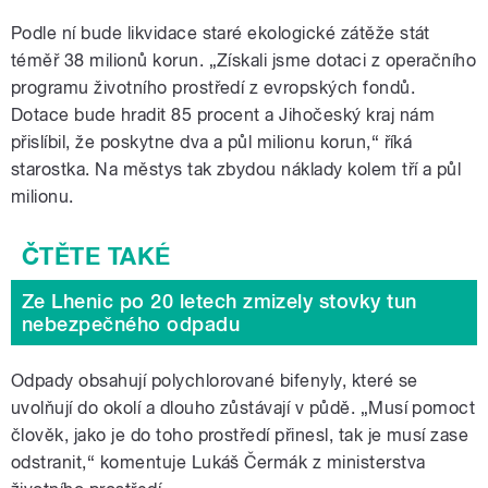
Podle ní bude likvidace staré ekologické zátěže stát
téměř 38 milionů korun. „Získali jsme dotaci z operačního
programu životního prostředí z evropských fondů.
Dotace bude hradit 85 procent a Jihočeský kraj nám
přislíbil, že poskytne dva a půl milionu korun,“ říká
starostka. Na městys tak zbydou náklady kolem tří a půl
milionu.
Ze Lhenic po 20 letech zmizely stovky tun
nebezpečného odpadu
Odpady obsahují polychlorované bifenyly, které se
uvolňují do okolí a dlouho zůstávají v půdě. „Musí pomoct
člověk, jako je do toho prostředí přinesl, tak je musí zase
odstranit,“ komentuje Lukáš Čermák z ministerstva