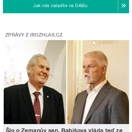
Jak nás naladíte na DABu
ZPRÁVY Z IROZHLAS.CZ
Šlo o Zemanův sen, Babišova vláda teď ze