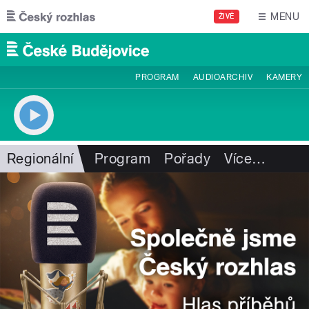
Přejít k hlavnímu obsahu
MENU
ŽIVĚ
PROGRAM
AUDIOARCHIV
KAMERY
Regionální
Program
Pořady
Více
…