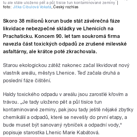
tu ale stále uloženo pět a půl tisíce tun kontaminované zeminy
|
foto:
Jitka Cibulová Vokatá
,
Český rozhlas
Skoro 38 milionů korun bude stát závěrečná fáze
likvidace nebezpečné skládky ve Lhenicích na
Prachaticku. Koncem 90. let tam soukromá firma
navezla část toxických odpadů ze zrušené milevské
asfaltárny, ale krátce poté zkrachovala.
Starou ekologickou zátěž nakonec začal likvidovat nový
vlastník areálu, městys Lhenice. Teď začala druhá a
poslední fáze čištění.
Haldy toxického odpadu v areálu jsou zarostlé křovím a
trávou. „Je tady uloženo pět a půl tisíce tun
kontaminované zeminy, pak jsou tady ještě nějaké zbytky
chemikálií a odpadů, které se nevešly do první etapy, a
bude muset být sanovaný rybníček a odpadní vody,“
popisuje starostka Lhenic Marie Kabátová.