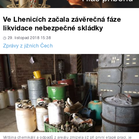
Ve Lhenicích začala závěrečná fáze
likvidace nebezpečné skládky
29. listopad 2018 15:38
Zprávy z jižních Čech
Většina chemikálií a odpadů z areálu zmizela již při první etapě prací, je