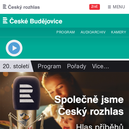
Přejít k hlavnímu obsahu
MENU
ŽIVĚ
PROGRAM
AUDIOARCHIV
KAMERY
20. století
Program
Pořady
Více
…