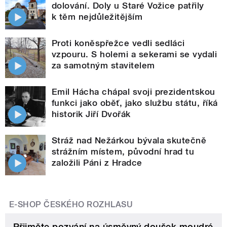
dolování. Doly u Staré Vožice patřily
k těm nejdůležitějším
Proti koněspřežce vedli sedláci
vzpouru. S holemi a sekerami se vydali
za samotným stavitelem
Emil Hácha chápal svoji prezidentskou
funkci jako oběť, jako službu státu, říká
historik Jiří Dvořák
Stráž nad Nežárkou bývala skutečně
strážním místem, původní hrad tu
založili Páni z Hradce
E-SHOP ČESKÉHO ROZHLASU
Přijměte pozvání na úsměvný doušek moudré