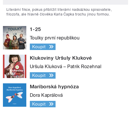
Literární fikce, pokus přiblížit literární nadsázkou spisovatele,
filozofa, ale hlavně člověka Karla Čapka trochu jinou formou.
1-25
Toulky první republikou
Koupit
Klukoviny Uršuly Klukové
Uršula Kluková – Patrik Rozehnal
Koupit
Mariborská hypnóza
Dora Kaprálová
Koupit