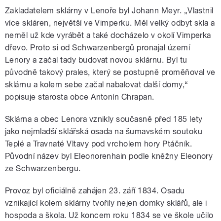
Zakladatelem sklárny v Lenoře byl Johann Meyr. „Vlastnil
více skláren, největší ve Vimperku. Měl velký odbyt skla a
neměl už kde vyrábět a také docházelo v okolí Vimperka
dřevo. Proto si od Schwarzenbergů pronajal území
Lenory a začal tady budovat novou sklárnu. Byl tu
původně takový prales, který se postupně proměňoval ve
sklárnu a kolem sebe začal nabalovat další domy,“
popisuje starosta obce Antonín Chrapan.
Sklárna a obec Lenora vznikly současně před 185 lety
jako nejmladší sklářská osada na šumavském soutoku
Teplé a Travnaté Vltavy pod vrcholem hory Ptáčník.
Původní název byl Eleonorenhain podle kněžny Eleonory
ze Schwarzenbergu.
Provoz byl oficiálně zahájen 23. září 1834. Osadu
vznikající kolem sklárny tvořily nejen domky sklářů, ale i
hospoda a škola. Už koncem roku 1834 se ve škole učilo