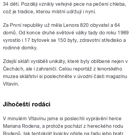
34 dětí. Později vznikly veřejné pece na pečení chleba,
což je tradice, kterou místní udržují i nyní.
Za První republiky už měla Lenora 820 obyvatel a 64
domů. Od konce druhé světové války tady do roku 1989
vyrostlo i 17 bytovek se 150 byty, zdravotní středisko a
rodinné domky.
Zdejší skláři vyráběli unikáty, které byly oblíbené nejen v
Čechách, ale i zahraničí. Celou reportáž z lenorského
muzea sklářství si poslechněte v úvodní části magazínu
Vltavín.
Jihočeští rodáci
V minulém Vltavínu jsme si poslechli vyprávění herce
Mariana Rodena, a protože pochází z hereckého rodu
Rodenů, tak tentokrát logicky přijde na řadu jeho bratr